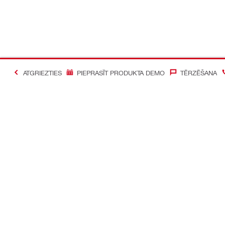
ATGRIEZTIES
PIEPRASĪT PRODUKTA DEMO
TĒRZĒŠANA
#Making Constructi
Sazināties ar mums
Mūsu sociāl