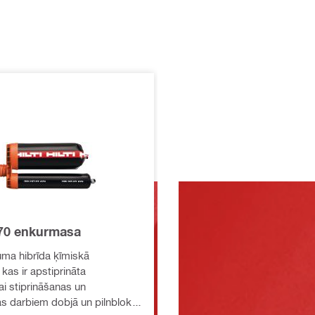
70 enkurmasa
guma hibrīda ķīmiskā
kas ir apstiprināta
i stiprināšanas un
s darbiem dobjā un pilnbloku