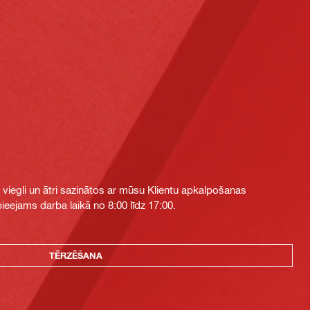
i viegli un ātri sazinātos ar mūsu Klientu apkalpošanas
eejams darba laikā no 8:00 līdz 17:00.
TĒRZĒŠANA