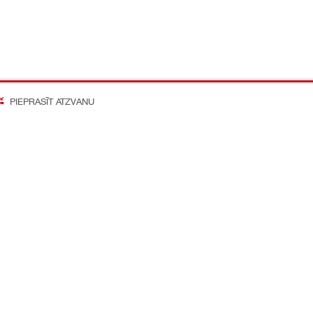
PIEPRASĪT ATZVANU
on Better
o mediju konti
Kompānija