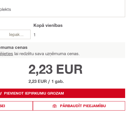
plekts
Kopā
vienības
Iepakojumi
1
ņēmuma cenas
ējieties
lai redzētu sava uzņēmuma cenas.
2,23 EUR
2,23 EUR
/
1 gab.
PIEVIENOT IEPIRKUMU GROZAM
SEI
PĀRBAUDĪT PIEEJAMĪBU