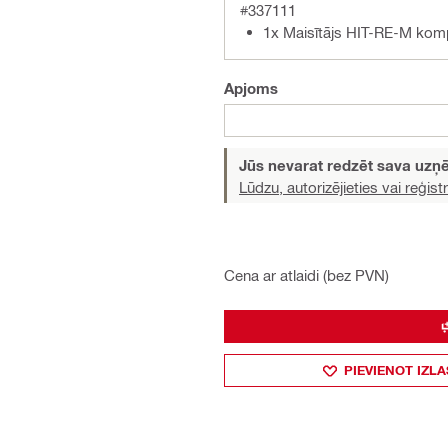
#337111
1x Maisītājs HIT-RE-M kom
Apjoms
Jūs nevarat redzēt sava uz
Lūdzu, autorizējieties vai reģistr
Cena ar atlaidi (bez PVN)
PIEVIENOT IZLA