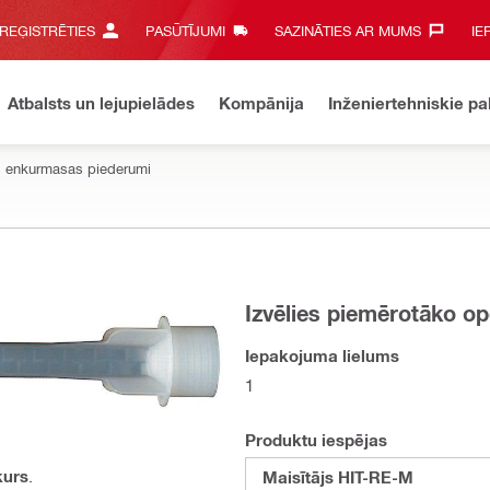
 REĢISTRĒTIES
PASŪTĪJUMI
SAZINĀTIES AR MUMS‎
IE
Atbalsts un lejupielādes
Kompānija
Inženiertehniskie p
 enkurmasas piederumi
Izvēlies piemērotāko op
Iepakojuma lielums
1
Produktu iespējas
kurs
.
Maisītājs HIT-RE-M