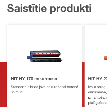
Saistītie produkti
HIT-HY 170 enkurmasa
HIT-HY 2
Standarta hibrīda java enkurošanai betonā
Izcila snie
un mūrī
enkurmasa, 
izmantošana
pielāgošana