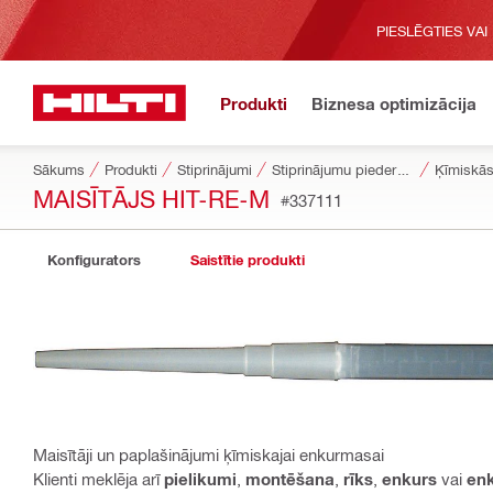
PIESLĒGTIES VAI
Produkti
Biznesa optimizācija
Sākums
Produkti
Stiprinājumi
Stiprinājumu piederumi
Ķīmiskās
MAISĪTĀJS HIT-RE-M
#337111
Konfigurators
Saistītie produkti
Maisītāji un paplašinājumi ķīmiskajai enkurmasai
Klienti meklēja arī
pielikumi
,
montēšana
,
rīks
,
enkurs
vai
en