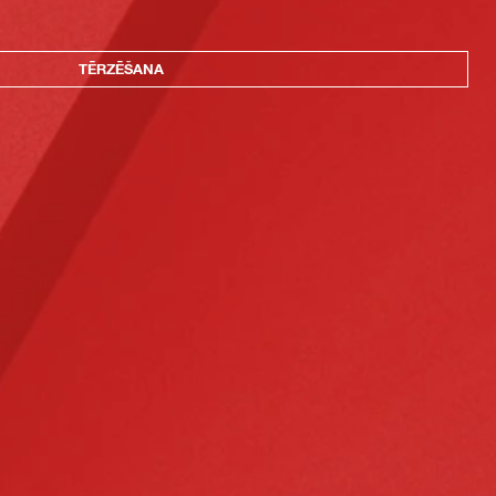
TĒRZĒŠANA