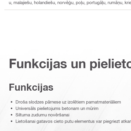
u, malajiešu, holandiešu, norvēģu, poļu, portugāļu, rumāņu, krie
Funkcijas un pieliet
Funkcijas
Droša slodzes pārnese uz izolētiem pamatmateriāliem
Universāls pielietojums betonam un mūrim
Siltuma zudumu novēršanai
Lietošanai gatavos cieto putu elementus var piegriezt atk