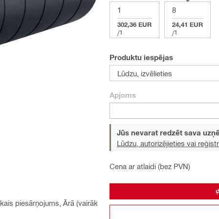
1
8
302,36 EUR
24,41 EUR
/
1
/
1
Produktu iespējas
Lūdzu, izvēlieties
Apjoms
Jūs nevarat redzēt sava uz
Lūdzu, autorizējieties vai reģistr
Cena ar atlaidi (bez PVN)
skais piesārņojums, Ārā (vairāk