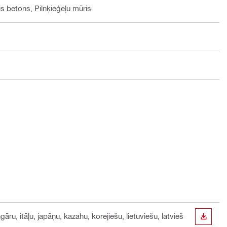
s betons, Pilnķieģeļu mūris
āru, itāļu, japāņu, kazahu, korejiešu, lietuviešu, latvieš
LEJUP