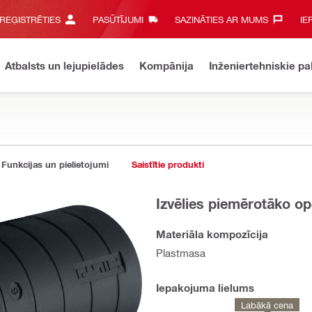
 REĢISTRĒTIES
PASŪTĪJUMI
SAZINĀTIES AR MUMS‎
IE
Atbalsts un lejupielādes
Kompānija
Inženiertehniskie p
Funkcijas un pielietojumi
Saistītie produkti
Izvēlies piemērotāko op
Materiāla kompozīcija
Plastmasa
Iepakojuma lielums
Labākā cena