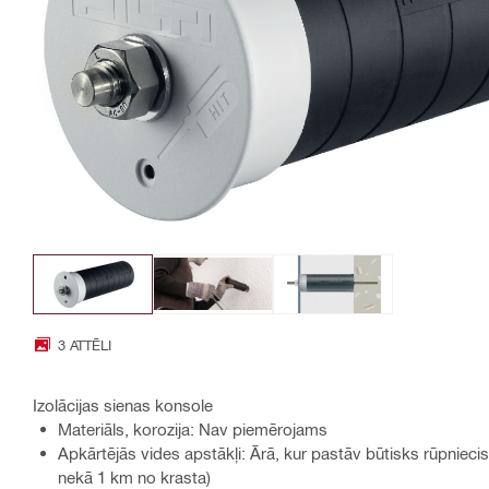
3 ATTĒLI
Izolācijas sienas konsole
Materiāls, korozija: Nav piemērojams
Apkārtējās vides apstākļi: Ārā, kur pastāv būtisks rūpnieci
nekā 1 km no krasta)