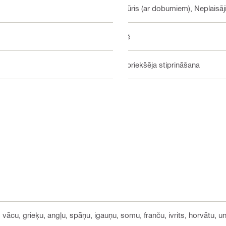
Mūris (ar dobumiem), Neplaisāji
Nē
Iepriekšēja stiprināšana
 vācu, grieķu, angļu, spāņu, igauņu, somu, franču, ivrits, horvātu, ung