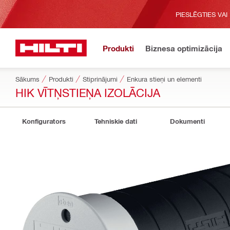
PIESLĒGTIES VAI
Produkti
Biznesa optimizācija
Sākums
Produkti
Stiprinājumi
Enkura stieņi un elementi
HIK VĪTŅSTIEŅA IZOLĀCIJA
Konfigurators
Tehniskie dati
Dokumenti