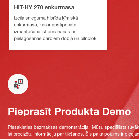
HIT-HY 270 enkurmasa
Izcila snieguma hibrīda ķīmiskā
enkurmasa, kas ir apstiprināta
izmantošanai stiprināšanas un
pielāgošanas darbiem dobjā un pilnbloku
mūrī
Pieprasīt Produkta Demo
Piesakieties bezmaksas demonstrācijai. Mūsu speciālists tuvāka
lai precizētu informāciju par tikšanos. Šis pakalpojums ir piee