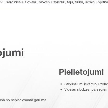
vu, sardīniešu, slovāku, slovēņu, zviedru, taju, turku, ukraiņu, vjetn
ojumi
Pielietojumi
Stiprinājumi iekštelpu izol
Vidējas slodzes, pārsegiem
arībā no nepieciešamā garuma