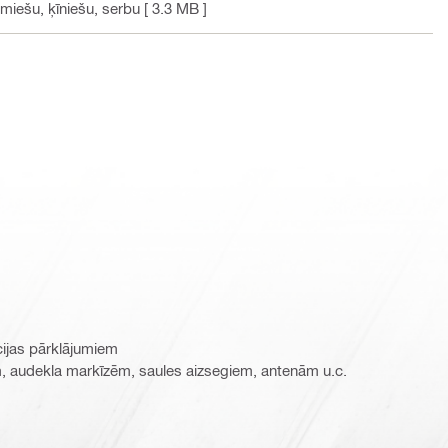
amiešu, ķīniešu, serbu
[ 3.3 MB ]
ācijas pārklājumiem
, audekla markīzēm, saules aizsegiem, antenām u.c.