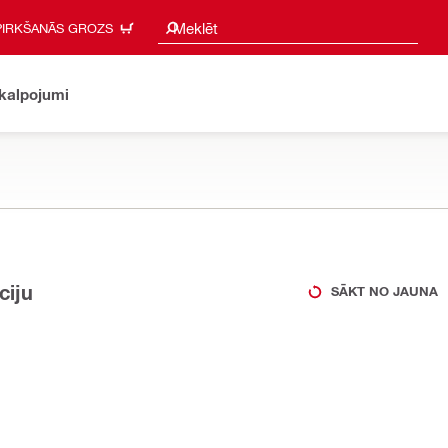
Meklēšanas ieteikumi
Meklēt
PIRKŠANĀS GROZS
akalpojumi
ciju
SĀKT NO JAUNA