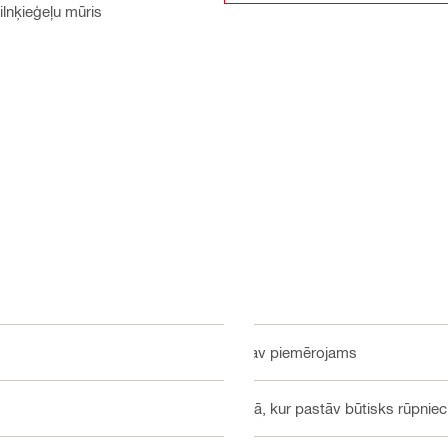
ilnķieģeļu mūris
Nav piemērojams
Ārā, kur pastāv būtisks rūpniec