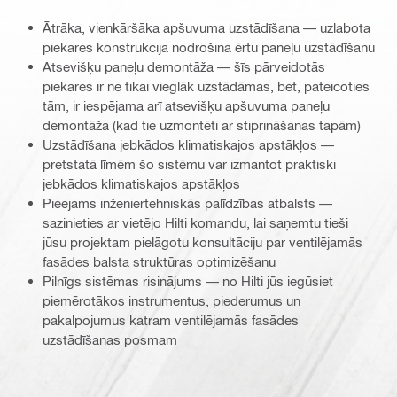
Ātrāka, vienkāršāka apšuvuma uzstādīšana — uzlabota
piekares konstrukcija nodrošina ērtu paneļu uzstādīšanu
Atsevišķu paneļu demontāža — šīs pārveidotās
piekares ir ne tikai vieglāk uzstādāmas, bet, pateicoties
tām, ir iespējama arī atsevišķu apšuvuma paneļu
demontāža (kad tie uzmontēti ar stiprināšanas tapām)
Uzstādīšana jebkādos klimatiskajos apstākļos —
pretstatā līmēm šo sistēmu var izmantot praktiski
jebkādos klimatiskajos apstākļos
Pieejams inženiertehniskās palīdzības atbalsts —
sazinieties ar vietējo Hilti komandu, lai saņemtu tieši
jūsu projektam pielāgotu konsultāciju par ventilējamās
fasādes balsta struktūras optimizēšanu
Pilnīgs sistēmas risinājums — no Hilti jūs iegūsiet
piemērotākos instrumentus, piederumus un
pakalpojumus katram ventilējamās fasādes
uzstādīšanas posmam