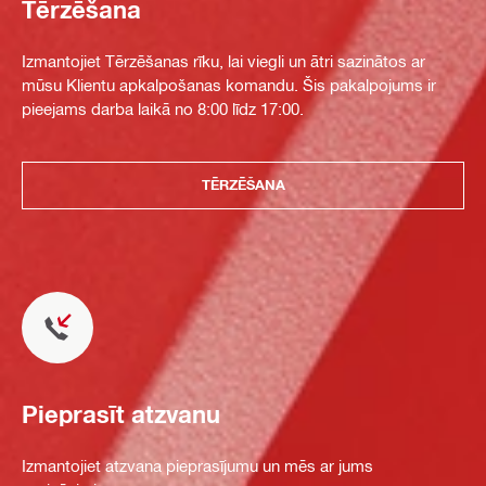
Tērzēšana
Izmantojiet Tērzēšanas rīku, lai viegli un ātri sazinātos ar
mūsu Klientu apkalpošanas komandu. Šis pakalpojums ir
pieejams darba laikā no 8:00 līdz 17:00.
TĒRZĒŠANA
Pieprasīt atzvanu
Izmantojiet atzvana pieprasījumu un mēs ar jums