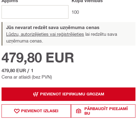
Apjoms
Kopā
vienības
100
Jūs nevarat redzēt sava uzņēmuma cenas
Lūdzu, autorizējieties vai reģistrējieties
lai redzētu sava
uzņēmuma cenas.
479,80 EUR
479,80 EUR
/
1
Cena ar atlaidi (bez PVN)
PIEVIENOT IEPIRKUMU GROZAM
PĀRBAUDĪT PIEEJAMĪ
PIEVIENOT IZLASEI
BU