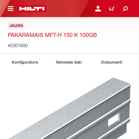
 GALVENO SATURU
PIESLĒGTIES VAI REĢIST
IEPIRKŠANĀS GR
JAUNS
PAKARAMAIS MFT-H 150 K 100GB
#2301600
Konfigurators
Tehniskie dati
Dokumenti