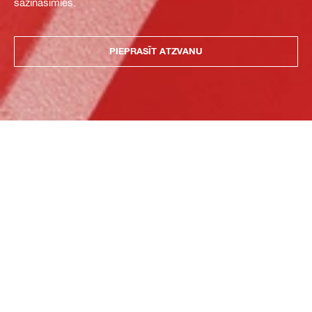
sazināsimies.
PIEPRASĪT ATZVANU