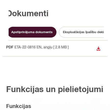
Dokumenti
Apstiprinājuma dokuments
Ekspluatācijas īpašību deklarāc
PDF
ETA-22-0816 EN
, angļu
[ 2.8 MB ]
LEJUP
Funkcijas un pielietojumi
Funkcijas