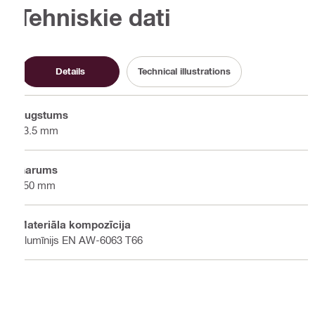
Tehniskie dati
Details
Technical illustrations
Augstums
63.5 mm
Garums
150 mm
Materiāla kompozīcija
Alumīnijs EN AW-6063 T66