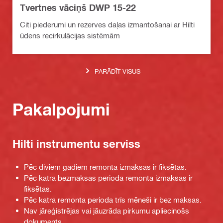
Tvertnes vāciņš DWP 15-22
Citi piederumi un rezerves daļas izmantošanai ar Hilti
ūdens recirkulācijas sistēmām
PARĀDĪT VISUS
Pakalpojumi
Hilti instrumentu serviss
Pēc diviem gadiem remonta izmaksas ir fiksētas.
Pēc katra bezmaksas perioda remonta izmaksas ir
fiksētas.
Pēc katra remonta perioda trīs mēneši ir bez maksas.
Nav jāreģistrējas vai jāuzrāda pirkumu apliecinošs
dokuments.