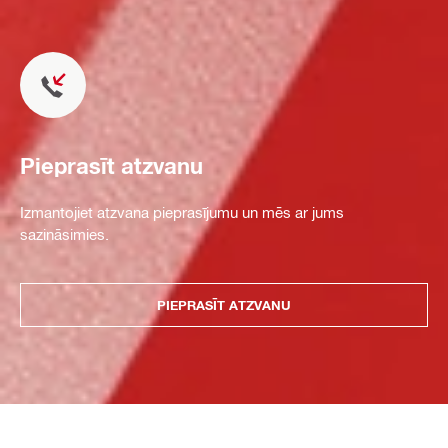
Pieprasīt atzvanu
Izmantojiet atzvana pieprasījumu un mēs ar jums
sazināsimies.
PIEPRASĪT ATZVANU