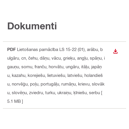
Dokumenti
PDF
Lietošanas pamācība LS 15-22 (01)
, arābu, b
LEJUP
ulgāru, cn, čehu, dāņu, vācu, grieķu, angļu, spāņu, i
gauņu, somu, franču, horvātu, ungāru, itāļu, japāņ
u, kazahu, korejiešu, lietuviešu, latviešu, holandieš
u, norvēģu, poļu, portugāļu, rumāņu, krievu, slovāk
u, slovēņu, zviedru, turku, ukraiņu, ķīniešu, serbu
[
5.1 MB ]