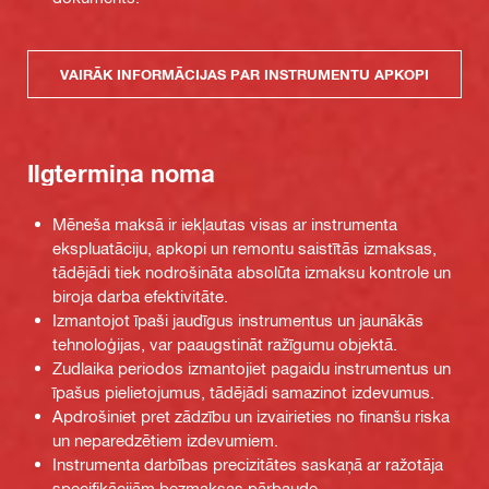
VAIRĀK INFORMĀCIJAS PAR INSTRUMENTU APKOPI
Ilgtermiņa noma
Mēneša maksā ir iekļautas visas ar instrumenta
ekspluatāciju, apkopi un remontu saistītās izmaksas,
tādējādi tiek nodrošināta absolūta izmaksu kontrole un
biroja darba efektivitāte.
Izmantojot īpaši jaudīgus instrumentus un jaunākās
tehnoloģijas, var paaugstināt ražīgumu objektā.
Zudlaika periodos izmantojiet pagaidu instrumentus un
īpašus pielietojumus, tādējādi samazinot izdevumus.
Apdrošiniet pret zādzību un izvairieties no finanšu riska
un neparedzētiem izdevumiem.
Instrumenta darbības precizitātes saskaņā ar ražotāja
specifikācijām bezmaksas pārbaude.