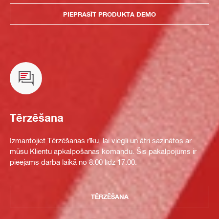
PIEPRASĪT PRODUKTA DEMO
Tērzēšana
Izmantojiet Tērzēšanas rīku, lai viegli un ātri sazinātos ar
mūsu Klientu apkalpošanas komandu. Šis pakalpojums ir
pieejams darba laikā no 8:00 līdz 17:00.
TĒRZĒŠANA