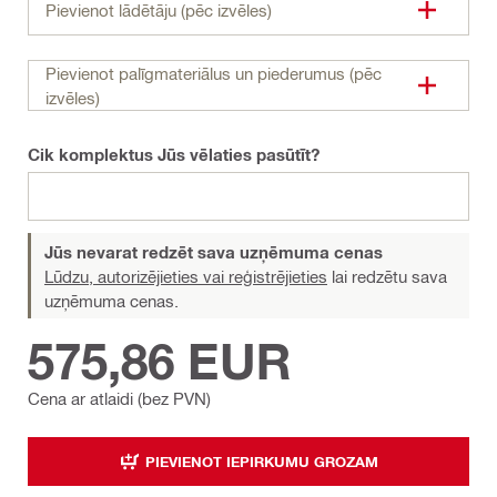
Pievienot lādētāju (pēc izvēles)
Pievienot palīgmateriālus un piederumus (pēc
izvēles)
Cik komplektus Jūs vēlaties pasūtīt?
Jūs nevarat redzēt sava uzņēmuma cenas
Lūdzu, autorizējieties vai reģistrējieties
lai redzētu sava
uzņēmuma cenas.
575,86 EUR
Cena ar atlaidi (bez PVN)
PIEVIENOT IEPIRKUMU GROZAM