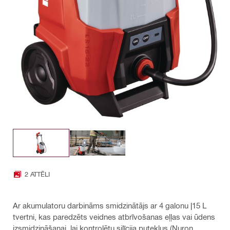
2 ATTĒLI
Ar akumulatoru darbināms smidzinātājs ar 4 galonu |15 L
tvertni, kas paredzēts veidnes atbrīvošanas eļļas vai ūdens
izsmidzināšanai, lai kontrolētu silīcija putekļus (Nuron