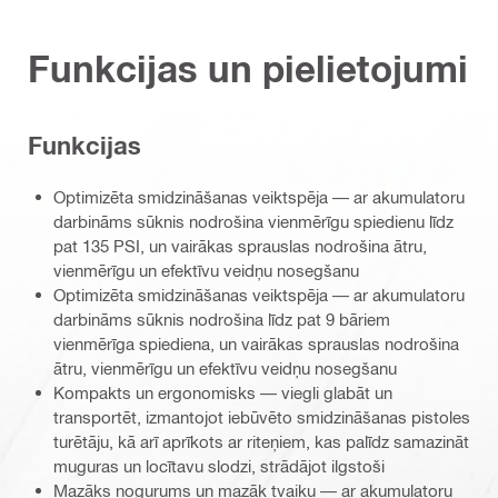
Funkcijas un pielietojumi
Funkcijas
Optimizēta smidzināšanas veiktspēja — ar akumulatoru
darbināms sūknis nodrošina vienmērīgu spiedienu līdz
pat 135 PSI, un vairākas sprauslas nodrošina ātru,
vienmērīgu un efektīvu veidņu nosegšanu
Optimizēta smidzināšanas veiktspēja — ar akumulatoru
darbināms sūknis nodrošina līdz pat 9 bāriem
vienmērīga spiediena, un vairākas sprauslas nodrošina
ātru, vienmērīgu un efektīvu veidņu nosegšanu
Kompakts un ergonomisks — viegli glabāt un
transportēt, izmantojot iebūvēto smidzināšanas pistoles
turētāju, kā arī aprīkots ar riteņiem, kas palīdz samazināt
muguras un locītavu slodzi, strādājot ilgstoši
Mazāks nogurums un mazāk tvaiku — ar akumulatoru