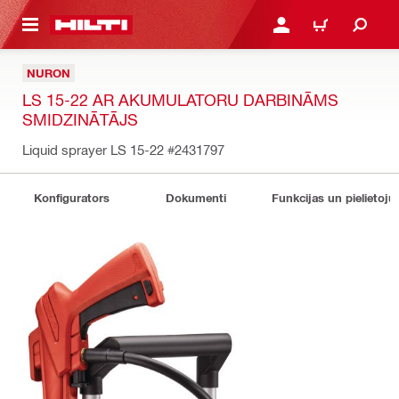
 GALVENO SATURU
PIESLĒGTIES VAI REĢIST
IEPIRKŠANĀS GR
NURON
LS 15-22 AR AKUMULATORU DARBINĀMS
SMIDZINĀTĀJS
Liquid sprayer LS 15-22
#2431797
Konfigurators
Dokumenti
Funkcijas un pielietoju