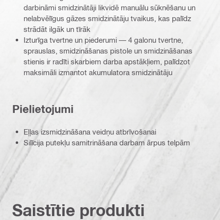
darbināmi smidzinātāji likvidē manuālu sūknēšanu un
nelabvēlīgus gāzes smidzinātāju tvaikus, kas palīdz
strādāt ilgāk un tīrāk
Izturīga tvertne un piederumi — 4 galonu tvertne,
sprauslas, smidzināšanas pistole un smidzināšanas
stienis ir radīti skarbiem darba apstākļiem, palīdzot
maksimāli izmantot akumulatora smidzinātāju
Pielietojumi
Eļļas izsmidzināšana veidņu atbrīvošanai
Silīcija putekļu samitrināšana darbam ārpus telpām
Saistītie produkti