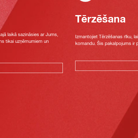
Tērzēšana
jā laikā sazināsies ar Jums,
Izmantojiet Tērzēšanas rīku, la
jams tikai uzņēmumiem un
komandu. Šis pakalpojums ir pi