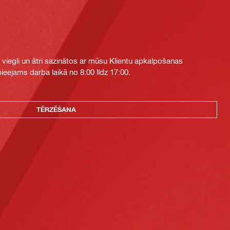
i viegli un ātri sazinātos ar mūsu Klientu apkalpošanas
eejams darba laikā no 8:00 līdz 17:00.
TĒRZĒŠANA