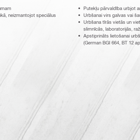
īgumam
Putekļu pārvaldība urbjot a
aikā, neizmantojot speciālus
Urbšanai virs galvas vai ša
Urbšana tīrās vietās un vie
slimnīcās, laboratorijās, r
Apstiprināts lietošanai ur
(German BGI 664, BT 12 ap