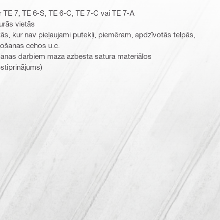
r TE 7, TE 6-S, TE 6-C, TE 7-C vai TE 7-A
urās vietās
tās, kur nav pieļaujami putekļi, piemēram, apdzīvotās telpās,
ažošanas cehos u.c.
bšanas darbiem maza azbesta satura materiālos
stiprinājums)