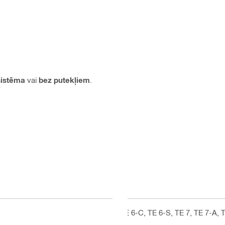
sistēma
vai
bez putekļiem
.
TE 6-C, TE 6-S, TE 7, TE 7-A, 