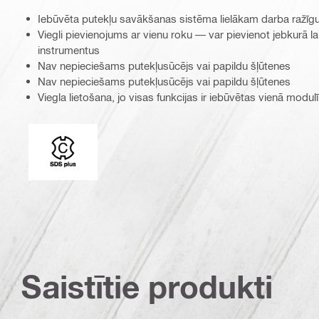
Iebūvēta putekļu savākšanas sistēma lielākam darba raž
Viegli pievienojums ar vienu roku — var pievienot jebkurā l
instrumentus
Nav nepieciešams putekļusūcējs vai papildu šļūtenes
Nav nepieciešams putekļusūcējs vai papildu šļūtenes
Viegla lietošana, jo visas funkcijas ir iebūvētas vienā modulī
Savienojuma gals
Saistītie produkti