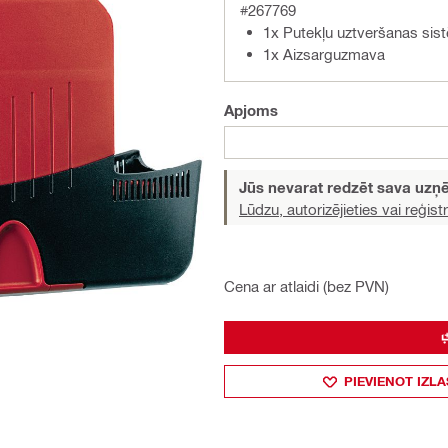
#267769
1x Putekļu uztveršanas si
1x Aizsarguzmava
Apjoms
Jūs nevarat redzēt sava uz
Lūdzu, autorizējieties vai reģistr
Cena ar atlaidi (bez PVN)
PIEVIENOT IZLA