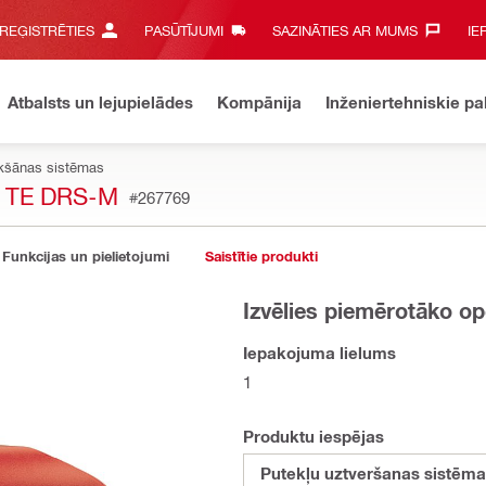
 REĢISTRĒTIES
PASŪTĪJUMI
SAZINĀTIES AR MUMS‎
IE
Atbalsts un lejupielādes
Kompānija
Inženiertehniskie p
akšānas sistēmas
 TE DRS-M
#267769
Funkcijas un pielietojumi
Saistītie produkti
Izvēlies piemērotāko op
Iepakojuma lielums
1
Produktu iespējas
Putekļu uztveršanas sistēm