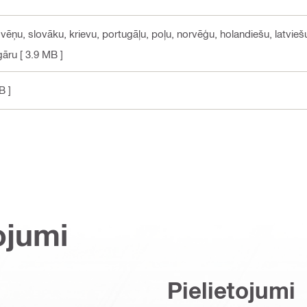
lovēņu, slovāku, krievu, portugāļu, poļu, norvēģu, holandiešu, latviešu,
gāru
[ 3.9 MB ]
B ]
ojumi
Pielietojumi