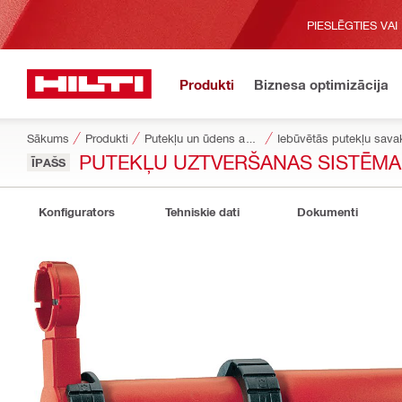
PIESLĒGTIES VAI
Produkti
Biznesa optimizācija
Sākums
Produkti
Putekļu un ūdens apsaimniekošana
Iebūvētās putekļu sav
PUTEKĻU UZTVERŠANAS SISTĒMA
ĪPAŠS
Konfigurators
Tehniskie dati
Dokumenti