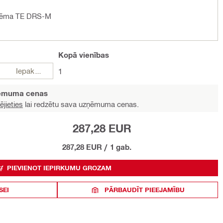
stēma TE DRS-M
Kopā
vienības
Iepakojumi
1
ņēmuma cenas
ējieties
lai redzētu sava uzņēmuma cenas.
287,28 EUR
287,28 EUR
/
1 gab.
PIEVIENOT IEPIRKUMU GROZAM
SEI
PĀRBAUDĪT PIEEJAMĪBU