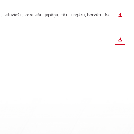
 lietuviešu, korejiešu, japāņu, itāļu, ungāru, horvātu, fra
LEJUP
LEJUP