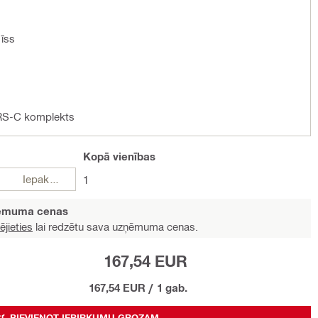
īss
DRS-C komplekts
Kopā
vienības
Iepakojumi
1
ņēmuma cenas
ējieties
lai redzētu sava uzņēmuma cenas.
167,54 EUR
167,54 EUR
/
1 gab.
PIEVIENOT IEPIRKUMU GROZAM