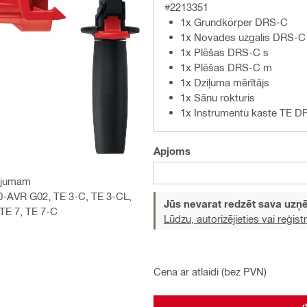
#2213351
1x Grundkörper DRS-C
1x Novades uzgalis DRS-C 
1x Plēšas DRS-C s
1x Plēšas DRS-C m
1x Dziļuma mērītājs
1x Sānu rokturis
1x Instrumentu kaste TE 
Apjoms
nojumam
30-AVR G02, TE 3-C, TE 3-CL,
Jūs nevarat redzēt sava uz
TE 7, TE 7-C
Lūdzu, autorizējieties vai reģistr
Cena ar atlaidi (bez PVN)