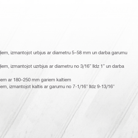
ļiem, izmantojot urbjus ar diametru 5–58 mm un darba garumu
iem, izmantojot uzrbjus ar diametru no 3/16” līdz 1” un darba
ļiem ar 180–250 mm gariem kaltiem
em, izmantojot kaltis ar garumu no 7-1/16" līdz 9-13/16"