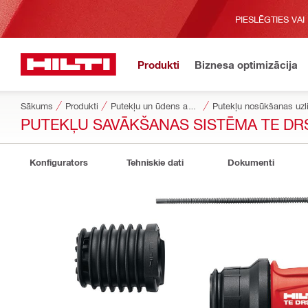
PIESLĒGTIES VAI
Produkti
Biznesa optimizācija
Sākums
Produkti
Putekļu un ūdens apsaimniekošana
Putekļu nosūkšanas uzl
PUTEKĻU SAVĀKŠANAS SISTĒMA TE DR
Konfigurators
Tehniskie dati
Dokumenti