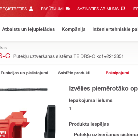
 REĢISTRĒTIES
PASŪTĪJUMI
SAZINĀTIES AR MUMS‎
IE
Atbalsts un lejupielādes
Kompānija
Inženiertehniskie p
ikas
S-C
Putekļu uztveršanas sistēma TE DRS-C kof
#2213351
Funkcijas un pielietojumi
Saistītie produkti
Pakalpojumi
Izvēlies piemērotāko op
Iepakojuma lielums
1
Produktu iespējas
Putekļu uztveršanas sistēm