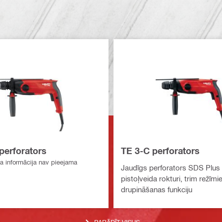
perforators
TE 3-C perforators
a informācija nav pieejama
Jaudīgs perforators SDS Plus 
pistoļveida rokturi, trim režīm
drupināšanas funkciju
PARĀDĪT VISUS