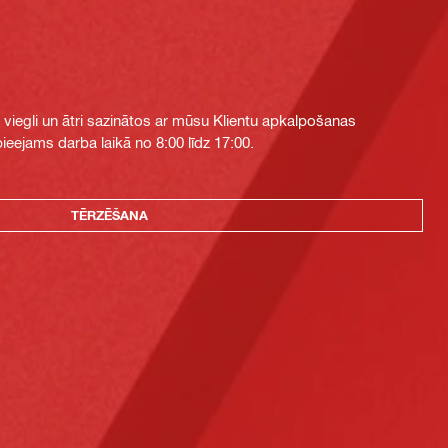
i viegli un ātri sazinātos ar mūsu Klientu apkalpošanas
eejams darba laikā no 8:00 līdz 17:00.
TĒRZĒŠANA