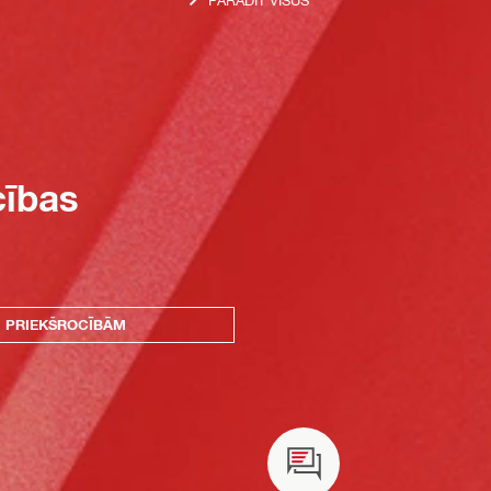
cības
U PRIEKŠROCĪBĀM