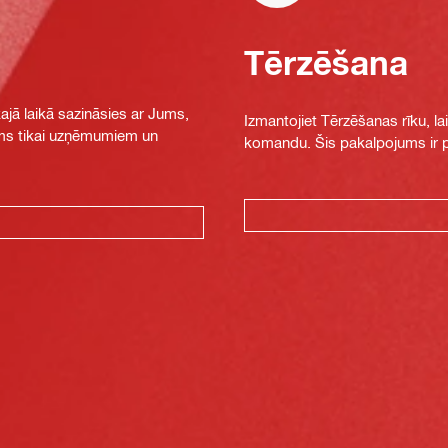
Tērzēšana
jā laikā sazināsies ar Jums,
Izmantojiet Tērzēšanas rīku, la
jams tikai uzņēmumiem un
komandu. Šis pakalpojums ir pi