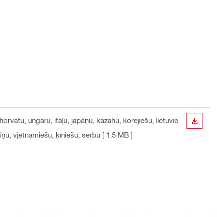
horvātu, ungāru, itāļu, japāņu, kazahu, korejiešu, lietuvie
LEJUP
aiņu, vjetnamiešu, ķīniešu, serbu
[ 1.5 MB ]