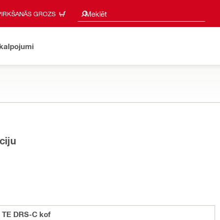
Meklēšanas ieteikumi
Meklēt
PIRKŠANĀS GROZS
akalpojumi
ciju
a TE DRS-C kof