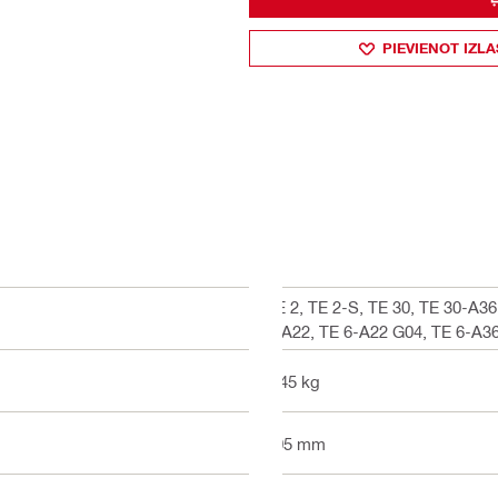
PIEVIENOT IZLA
TE 2, TE 2-S, TE 30, TE 30-A3
4-A22, TE 6-A22 G04, TE 6-A36
0.45 kg
105 mm