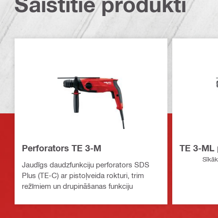
Saistītie produkti
Perforators TE 3-M
TE 3-ML 
Sīkāk
Jaudīgs daudzfunkciju perforators SDS
Plus (TE-C) ar pistoļveida rokturi, trim
režīmiem un drupināšanas funkciju