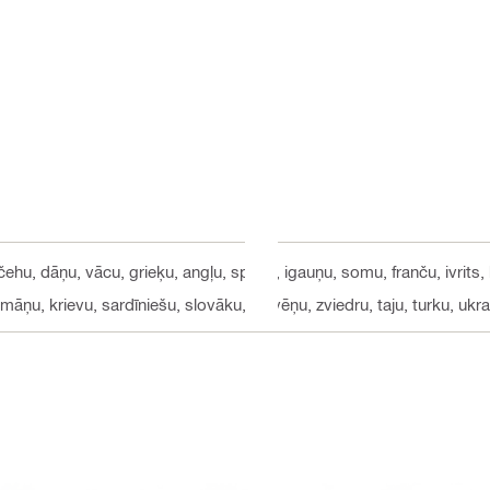
 čehu, dāņu, vācu, grieķu, angļu, spāņu, igauņu, somu, franču, ivrits, 
māņu, krievu, sardīniešu, slovāku, slovēņu, zviedru, taju, turku, ukr