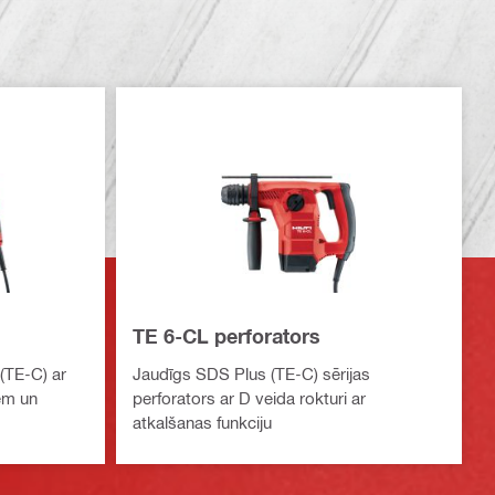
TE 6-CL perforators
(TE-C) ar
Jaudīgs SDS Plus (TE-C) sērijas
iem un
perforators ar D veida rokturi ar
atkalšanas funkciju