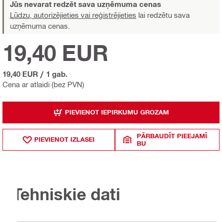
Jūs nevarat redzēt sava uzņēmuma cenas
Lūdzu, autorizējieties vai reģistrējieties
lai redzētu sava
uzņēmuma cenas.
19,40 EUR
19,40 EUR
/
1 gab.
Cena ar atlaidi (bez PVN)
PIEVIENOT IEPIRKUMU GROZAM
PĀRBAUDĪT PIEEJAMĪ
PIEVIENOT IZLASEI
BU
Tehniskie dati