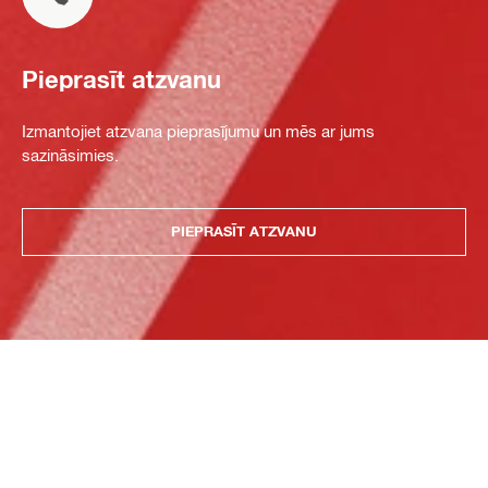
Pieprasīt atzvanu
Izmantojiet atzvana pieprasījumu un mēs ar jums
sazināsimies.
PIEPRASĪT ATZVANU