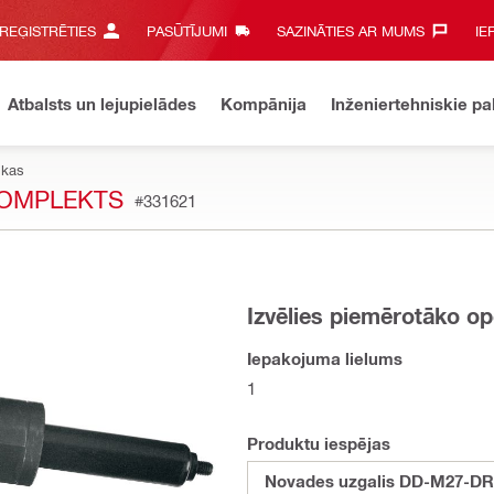
 REĢISTRĒTIES
PASŪTĪJUMI
SAZINĀTIES AR MUMS‎
IE
Atbalsts un lejupielādes
Kompānija
Inženiertehniskie p
ikas
KOMPLEKTS
#331621
Izvēlies piemērotāko op
Iepakojuma lielums
1
Produktu iespējas
Novades uzgalis DD-M27-D