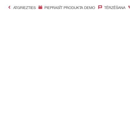
ATGRIEZTIES
PIEPRASĪT PRODUKTA DEMO
TĒRZĒŠANA
#Making Constructi
Sazināties ar mums
Mūsu sociāl
Sazināties ar mums
Facebook
Atrast Hilti veikalu
Instagram
Visi pārdošanas kanāli
YouTube