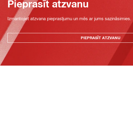
Pieprasīt atzvanu
Izmantojiet atzvana pieprasījumu un mēs ar jums sazināsimies.
PIEPRASĪT ATZVANU