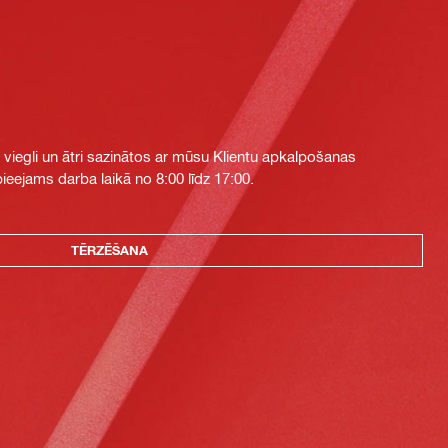
i viegli un ātri sazinātos ar mūsu Klientu apkalpošanas
eejams darba laikā no 8:00 līdz 17:00.
TĒRZĒŠANA