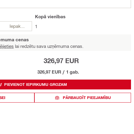
Kopā
vienības
Iepakojumi
1
ņēmuma cenas
ējieties
lai redzētu sava uzņēmuma cenas.
326,97 EUR
326,97 EUR
/
1 gab.
PIEVIENOT IEPIRKUMU GROZAM
SEI
PĀRBAUDĪT PIEEJAMĪBU