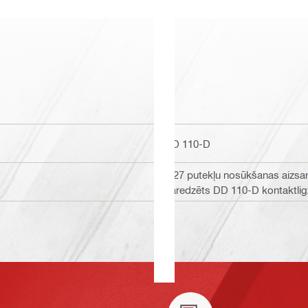
DD 110-D
M27 putekļu nosūkšanas aizsarg
paredzēts DD 110-D kontaktli