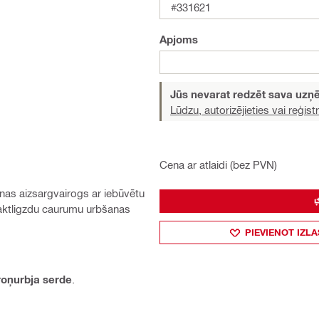
#331621
Apjoms
Jūs nevarat redzēt sava uz
Lūdzu, autorizējieties vai reģistr
Cena ar atlaidi (bez PVN)
nas aizsargvairogs ar iebūvētu
aktligzdu caurumu urbšanas
PIEVIENOT IZLA
roņurbja serde
.