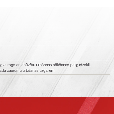
vairogs ar iebūvētu urbšanas sākšanas palīglīdzekli,
gzdu caurumu urbšanas uzgaļiem