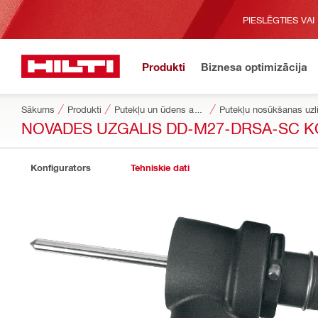
PIESLĒGTIES VAI
Produkti
Biznesa optimizācija
Sākums
Produkti
Putekļu un ūdens apsaimniekošana
Putekļu nosūkšanas uzl
NOVADES UZGALIS DD-M27-DRSA-SC 
Konfigurators
Tehniskie dati