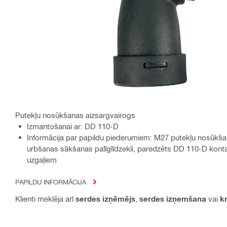
Putekļu nosūkšanas aizsargvairogs
Izmantošanai ar: DD 110-D
Informācija par papildu piederumiem: M27 putekļu nosūkša
urbšanas sākšanas palīglīdzekli, paredzēts DD 110-D kont
uzgaļiem
PAPILDU INFORMĀCIJA
Klienti meklēja arī
serdes izņēmējs
,
serdes izņemšana
vai
k