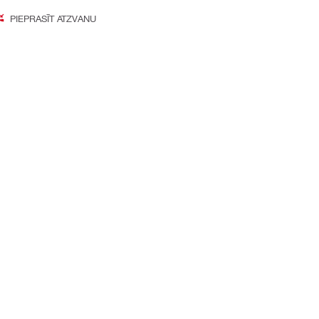
PIEPRASĪT ATZVANU
on Better
o mediju konti
Kompānija
Par mums
Karjeras iespējas
Ilgtspēja