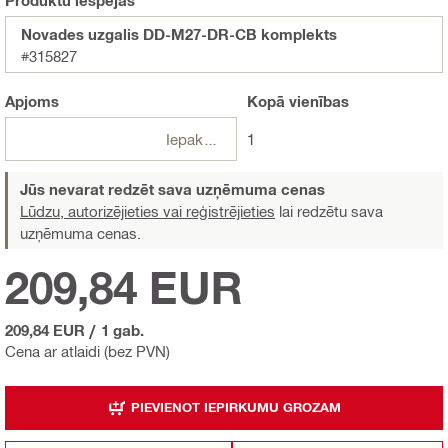
Novades uzgalis DD-M27-DR-CB komplekts
#315827
Apjoms
Kopā
vienības
Iepakojumi
1
Jūs nevarat redzēt sava uzņēmuma cenas
Lūdzu, autorizējieties vai reģistrējieties
lai redzētu sava
uzņēmuma cenas.
209,84 EUR
209,84 EUR
/
1 gab.
Cena ar atlaidi (bez PVN)
PIEVIENOT IEPIRKUMU GROZAM