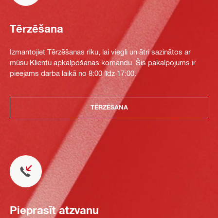
Tērzēšana
Izmantojiet Tērzēšanas rīku, lai viegli un ātri sazinātos ar
mūsu Klientu apkalpošanas komandu. Šis pakalpojums ir
pieejams darba laikā no 8:00 līdz 17:00.
TĒRZĒŠANA
Pieprasīt atzvanu