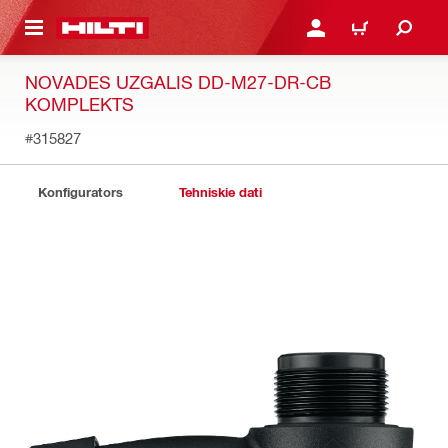
 GALVENO SATURU
PIESLĒGTIES VAI REĢIST
IEPIRKŠANĀS GR
NOVADES UZGALIS DD-M27-DR-CB
KOMPLEKTS
#315827
Konfigurators
Tehniskie dati