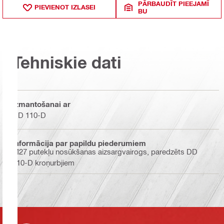
PĀRBAUDĪT PIEEJAMĪ
PIEVIENOT IZLASEI
BU
Tehniskie dati
Izmantošanai ar
DD 110-D
Informācija par papildu piederumiem
M27 putekļu nosūkšanas aizsargvairogs, paredzēts DD
110-D kroņurbjiem