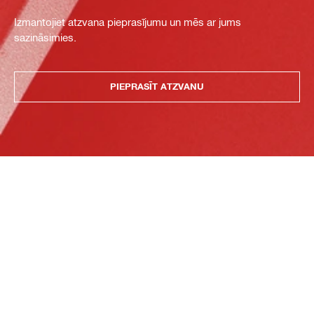
Izmantojiet atzvana pieprasījumu un mēs ar jums
sazināsimies.
PIEPRASĪT ATZVANU