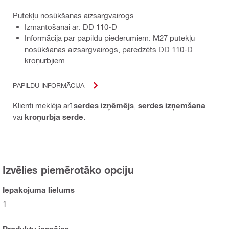
Putekļu nosūkšanas aizsargvairogs
Izmantošanai ar: DD 110-D
Informācija par papildu piederumiem: M27 putekļu
nosūkšanas aizsargvairogs, paredzēts DD 110-D
kroņurbjiem
PAPILDU INFORMĀCIJA
Klienti meklēja arī
serdes izņēmējs
,
serdes izņemšana
vai
kroņurbja serde
.
Izvēlies piemērotāko opciju
Iepakojuma lielums
1
Produktu iespējas