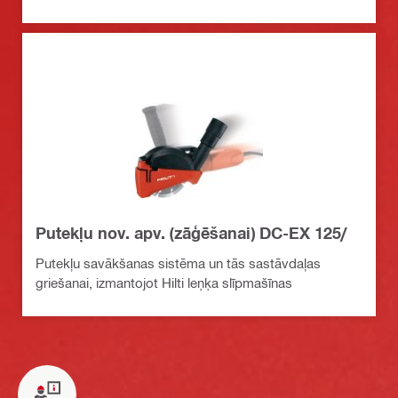
Putekļu nov. apv. (zāģēšanai) DC-EX 125/
Putekļu savākšanas sistēma un tās sastāvdaļas
griešanai, izmantojot Hilti leņķa slīpmašīnas