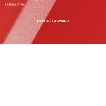
sazināsimies.
PIEPRASĪT ATZVANU