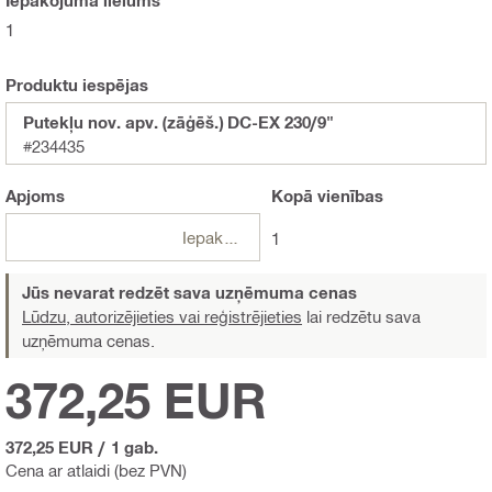
Iepakojuma lielums
1
Produktu iespējas
Putekļu nov. apv. (zāģēš.) DC-EX 230/9"
#234435
Apjoms
Kopā
vienības
Iepakojumi
1
Jūs nevarat redzēt sava uzņēmuma cenas
Lūdzu, autorizējieties vai reģistrējieties
lai redzētu sava
uzņēmuma cenas.
372,25 EUR
372,25 EUR
/
1 gab.
Cena ar atlaidi (bez PVN)