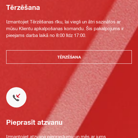
Tērzēšana
Izmantojiet Tērzēšanas rīku, lai viegli un ātri sazinātos ar
mūsu Klientu apkalpošanas komandu. Šis pakalpojums ir
pieejams darba laikā no 8:00 līdz 17:00.
TĒRZĒŠANA
Pieprasīt atzvanu
Izmantojiet atzvana pieprasījumu un mēs ar jums