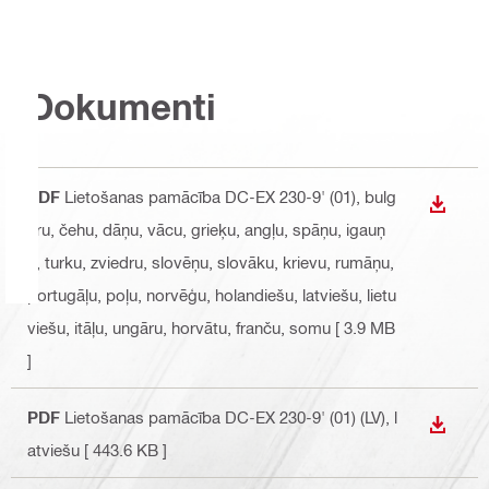
Dokumenti
PDF
Lietošanas pamācība DC-EX 230-9' (01)
, bulg
LEJUP
āru, čehu, dāņu, vācu, grieķu, angļu, spāņu, igauņ
u, turku, zviedru, slovēņu, slovāku, krievu, rumāņu,
portugāļu, poļu, norvēģu, holandiešu, latviešu, lietu
viešu, itāļu, ungāru, horvātu, franču, somu
[ 3.9 MB
]
PDF
Lietošanas pamācība DC-EX 230-9' (01) (LV)
, l
LEJUP
atviešu
[ 443.6 KB ]