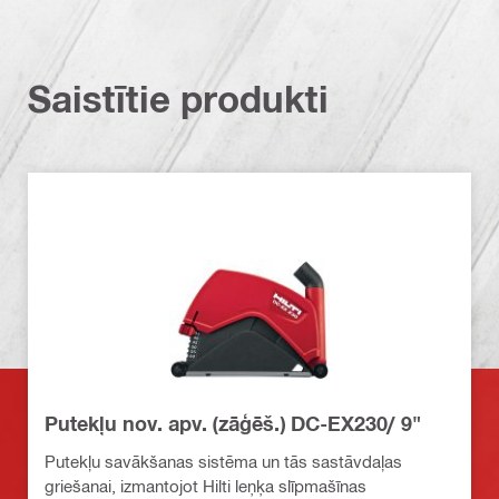
Saistītie produkti
Putekļu nov. apv. (zāģēš.) DC-EX230/ 9"
Putekļu savākšanas sistēma un tās sastāvdaļas
griešanai, izmantojot Hilti leņķa slīpmašīnas