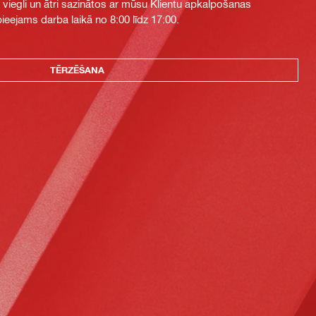
i viegli un ātri sazinātos ar mūsu Klientu apkalpošanas
eejams darba laikā no 8:00 līdz 17:00.
TĒRZĒŠANA