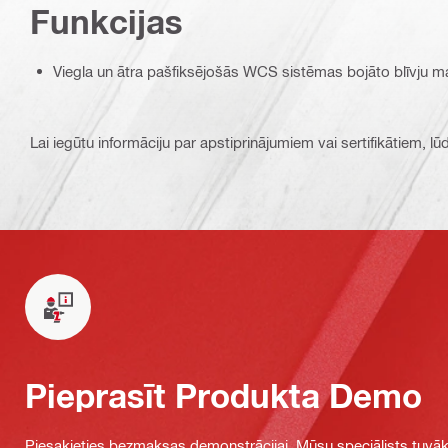
Funkcijas
Viegla un ātra pašfiksējošās WCS sistēmas bojāto blīvju m
Lai iegūtu informāciju par apstiprinājumiem vai sertifikātiem, l
Pieprasīt Produkta Demo
Piesakieties bezmaksas demonstrācijai. Mūsu speciālists tuvāka