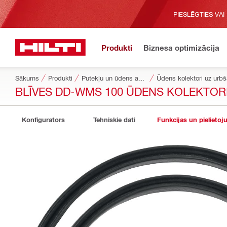
PIESLĒGTIES VAI
Produkti
Biznesa optimizācija
Sākums
Produkti
Putekļu un ūdens apsaimniekošana
Ūdens kolektori uz urbš
BLĪVES DD-WMS 100 ŪDENS KOLEKTOR
Konfigurators
Tehniskie dati
Funkcijas un pielietoj