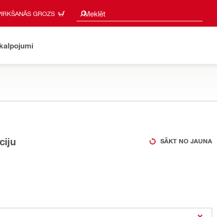
Meklēšanas ieteikumi
Meklēt
PIRKŠANĀS GROZS
akalpojumi
ciju
SĀKT NO JAUNA