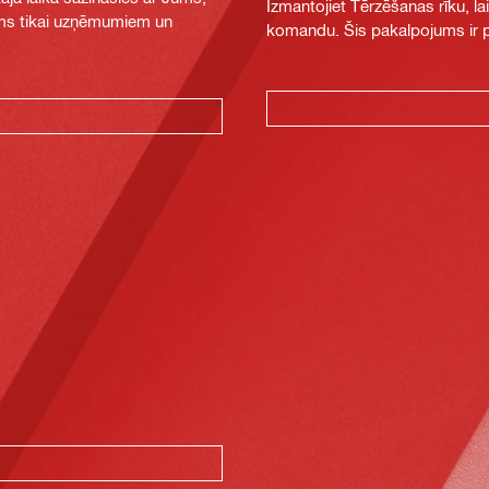
Izmantojiet Tērzēšanas rīku, la
jams tikai uzņēmumiem un
komandu. Šis pakalpojums ir pi