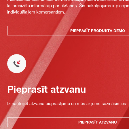
lai precizētu informāciju par tikšanos. Šis pakalpojums ir piee
individuālajiem komersantiem.
PIEPRASĪT PRODUKTA DEMO
Pieprasīt atzvanu
Izmantojiet atzvana pieprasījumu un mēs ar jums sazināsimies.
PIEPRASĪT ATZVANU