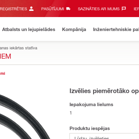
 REĢISTRĒTIES
PASŪTĪJUMI
SAZINĀTIES AR MUMS‎
IE
Atbalsts un lejupielādes
Kompānija
Inženiertehniskie p
anas iekārtas statīva
IEM
umi
Izvēlies piemērotāko op
Iepakojuma lielums
1
Produktu iespējas
Lūdzu, izvēlieties