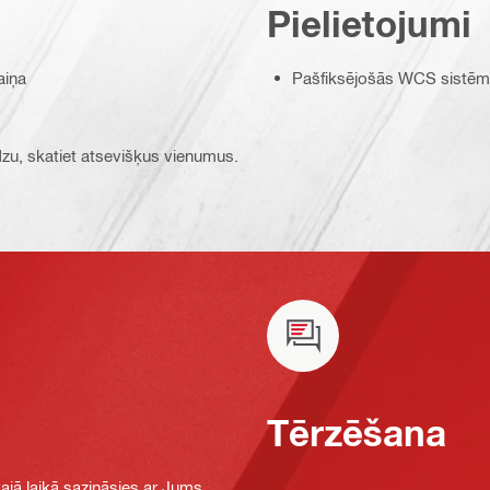
Pielietojumi
aiņa
Pašfiksējošās WCS sistēma
ūdzu, skatiet atsevišķus vienumus.
Tērzēšana
jā laikā sazināsies ar Jums,