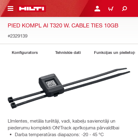
 GALVENO SATURU
PIESLĒGTIES VAI REĢIST
IEPIRKŠANĀS GR
PIED KOMPL AI T320 W. CABLE TIES 10GB
#2329139
Konfigurators
Tehniskie dati
Funkcijas un pielietoju
Līmlentes, metāla turētāji, vadi, kabeļu savienotāji un
piederumu komplekti ON!Track aprīkojuma pārvaldībai
Darba temperatūras diapazons: -20 - 45 °C