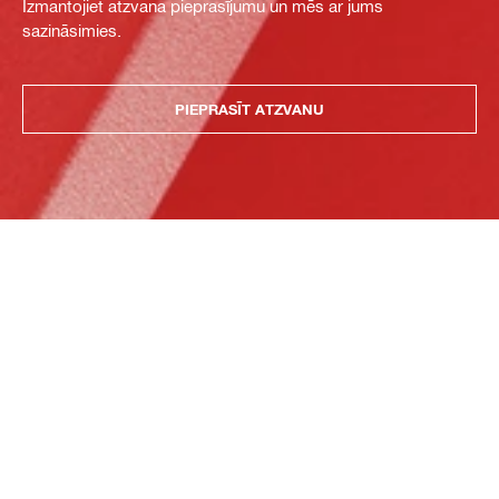
Izmantojiet atzvana pieprasījumu un mēs ar jums
sazināsimies.
PIEPRASĪT ATZVANU