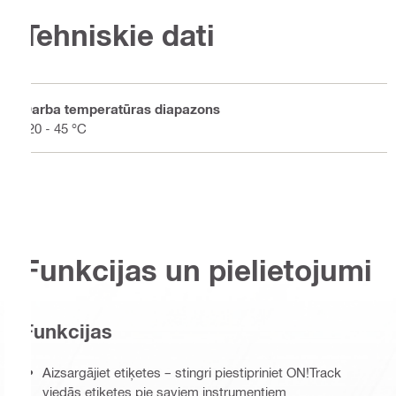
Tehniskie dati
Darba temperatūras diapazons
-20 - 45 °C
Funkcijas un pielietojumi
Funkcijas
Aizsargājiet etiķetes – stingri piestipriniet ON!Track
viedās etiķetes pie saviem instrumentiem