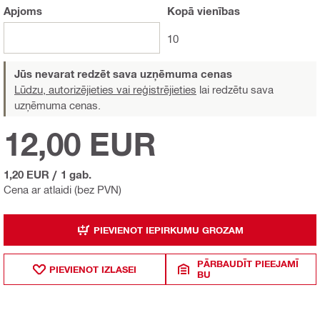
Apjoms
Kopā
vienības
10
Jūs nevarat redzēt sava uzņēmuma cenas
Lūdzu, autorizējieties vai reģistrējieties
lai redzētu sava
uzņēmuma cenas.
12,00 EUR
1,20 EUR
/
1 gab.
Cena ar atlaidi (bez PVN)
PIEVIENOT IEPIRKUMU GROZAM
PĀRBAUDĪT PIEEJAMĪ
PIEVIENOT IZLASEI
BU