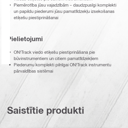
Piemērotība jūsu vajadzībām – daudzpusīgi komplekti
un papildu piederumi jūsu pamatlīdzekļu izsekošanas
etiķešu piestiprināšanai
Pielietojumi
ON!Track viedo etiķešu piestiprināšana pie
būvinstrumentiem un citiem pamatlīdzekļiem
Piederumu komplekti pilnīgai ON!Track instrumentu
pārvaldības sistēmai
Saistītie produkti