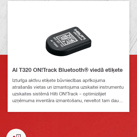
AI T320 ON!Track Bluetooth® viedā etiķete
Izturīga aktīvu etiķete būvniecības aprīkojuma
atrašanās vietas un izmantojuma uzskaitei instrumentu
uzskaites sistēmā Hilti ON!Track – optimizējiet
uzņēmuma inventāra izmantošanu, neveltot tam daudz
laika