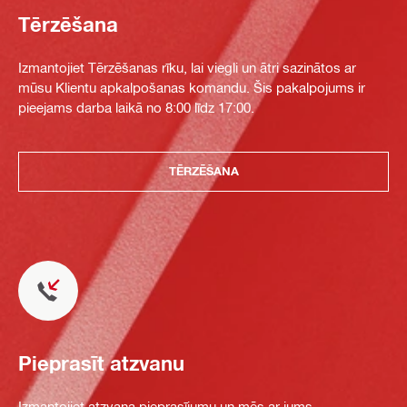
Tērzēšana
Izmantojiet Tērzēšanas rīku, lai viegli un ātri sazinātos ar
mūsu Klientu apkalpošanas komandu. Šis pakalpojums ir
pieejams darba laikā no 8:00 līdz 17:00.
TĒRZĒŠANA
Pieprasīt atzvanu
Izmantojiet atzvana pieprasījumu un mēs ar jums