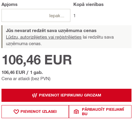
Apjoms
Kopā
vienības
Iepakojumi
1
Jūs nevarat redzēt sava uzņēmuma cenas
Lūdzu, autorizējieties vai reģistrējieties
lai redzētu sava
uzņēmuma cenas.
106,46 EUR
106,46 EUR
/
1 gab.
Cena ar atlaidi (bez PVN)
PIEVIENOT IEPIRKUMU GROZAM
PĀRBAUDĪT PIEEJAMĪ
PIEVIENOT IZLASEI
BU