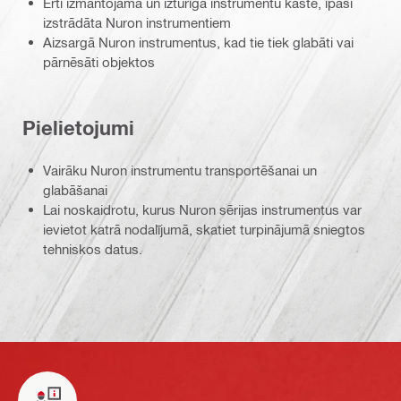
Ērti izmantojama un izturīga instrumentu kaste, īpaši
izstrādāta Nuron instrumentiem
Aizsargā Nuron instrumentus, kad tie tiek glabāti vai
pārnēsāti objektos
Pielietojumi
Vairāku Nuron instrumentu transportēšanai un
glabāšanai
Lai noskaidrotu, kurus Nuron sērijas instrumentus var
ievietot katrā nodalījumā, skatiet turpinājumā sniegtos
tehniskos datus.