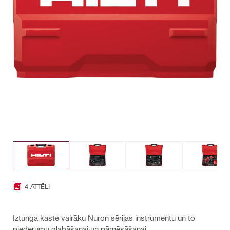
4 ATTĒLI
Izturīga kaste vairāku Nuron sērijas instrumentu un to
piederumu glabāšanai un pārnēsāšanai