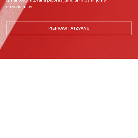
sazināsimies.
PIEPRASĪT ATZVANU