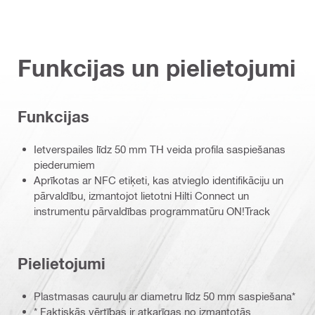
Funkcijas un pielietojumi
Funkcijas
Ietverspailes līdz 50 mm TH veida profila saspiešanas
piederumiem
Aprīkotas ar NFC etiķeti, kas atvieglo identifikāciju un
pārvaldību, izmantojot lietotni Hilti Connect un
instrumentu pārvaldības programmatūru ON!Track
Pielietojumi
Plastmasas cauruļu ar diametru līdz 50 mm saspiešana*
* Faktiskās vērtības ir atkarīgas no izmantotās