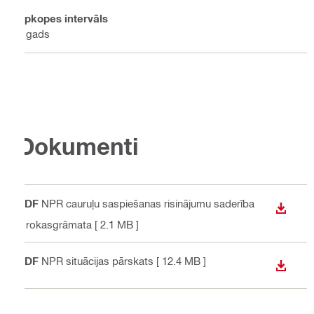
Apkopes intervāls
1 gads
Dokumenti
PDF
NPR cauruļu saspiešanas risinājumu saderība
LEJUP
s rokasgrāmata
[ 2.1 MB ]
PDF
NPR situācijas pārskats
[ 12.4 MB ]
LEJUP