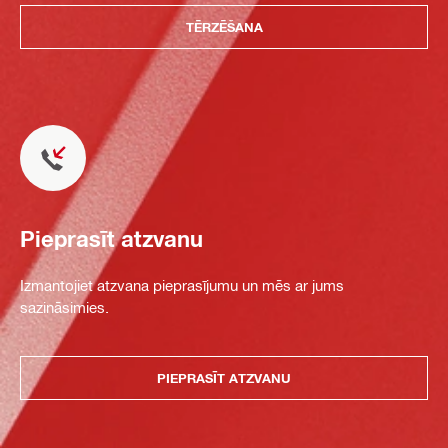
TĒRZĒŠANA
Pieprasīt atzvanu
Izmantojiet atzvana pieprasījumu un mēs ar jums
sazināsimies.
PIEPRASĪT ATZVANU