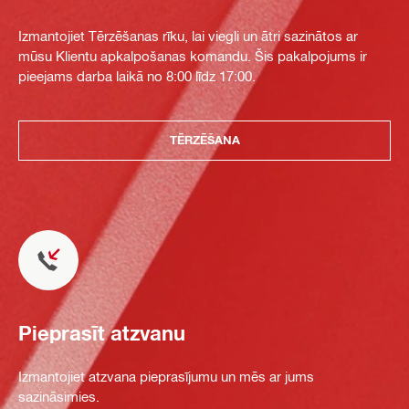
Izmantojiet Tērzēšanas rīku, lai viegli un ātri sazinātos ar
mūsu Klientu apkalpošanas komandu. Šis pakalpojums ir
pieejams darba laikā no 8:00 līdz 17:00.
TĒRZĒŠANA
Pieprasīt atzvanu
Izmantojiet atzvana pieprasījumu un mēs ar jums
sazināsimies.