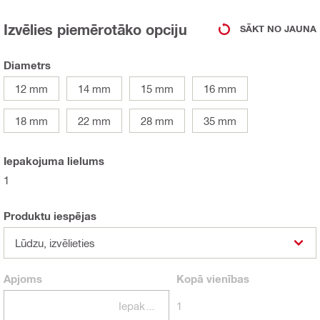
Izvēlies piemērotāko opciju
SĀKT NO JAUNA
Diametrs
12 mm
14 mm
15 mm
16 mm
18 mm
22 mm
28 mm
35 mm
Iepakojuma lielums
1
Produktu iespējas
Lūdzu, izvēlieties
Apjoms
Kopā
vienības
Iepakojumi
1