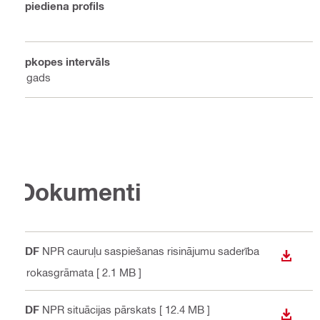
Spiediena profils
V
Apkopes intervāls
1 gads
Dokumenti
PDF
NPR cauruļu saspiešanas risinājumu saderība
LEJUP
s rokasgrāmata
[ 2.1 MB ]
PDF
NPR situācijas pārskats
[ 12.4 MB ]
LEJUP