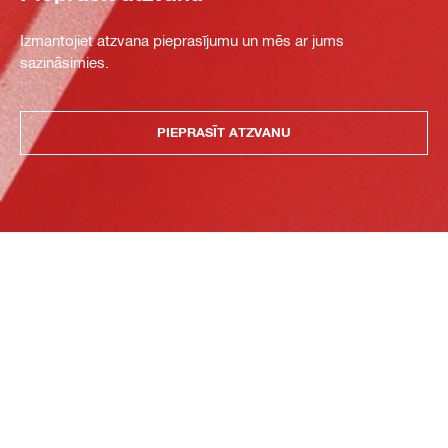
Izmantojiet atzvana pieprasījumu un mēs ar jums
sazināsimies.
PIEPRASĪT ATZVANU