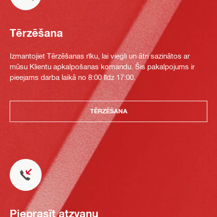
Tērzēšana
Izmantojiet Tērzēšanas rīku, lai viegli un ātri sazinātos ar
mūsu Klientu apkalpošanas komandu. Šis pakalpojums ir
pieejams darba laikā no 8:00 līdz 17:00.
TĒRZĒŠANA
Pieprasīt atzvanu