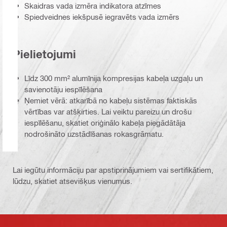
Skaidras vada izmēra indikatora atzīmes
Spiedveidnes iekšpusē iegravēts vada izmērs
Pielietojumi
Līdz 300 mm² alumīnija kompresijas kabeļa uzgaļu un
savienotāju iespīlēšana
Ņemiet vērā: atkarībā no kabeļu sistēmas faktiskās
vērtības var atšķirties. Lai veiktu pareizu un drošu
iespīlēšanu, skatiet oriģinālo kabeļa piegādātāja
nodrošināto uzstādīšanas rokasgrāmatu.
Lai iegūtu informāciju par apstiprinājumiem vai sertifikātiem,
lūdzu, skatiet atsevišķus vienumus.