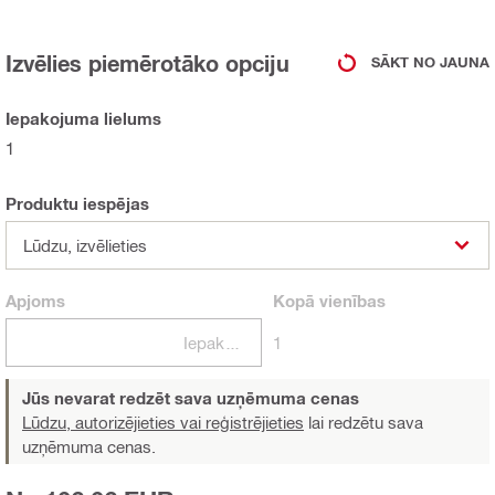
Izvēlies piemērotāko opciju
SĀKT NO JAUNA
Iepakojuma lielums
1
Produktu iespējas
Lūdzu, izvēlieties
Apjoms
Kopā
vienības
Iepakojumi
1
Jūs nevarat redzēt sava uzņēmuma cenas
Lūdzu, autorizējieties vai reģistrējieties
lai redzētu sava
uzņēmuma cenas.