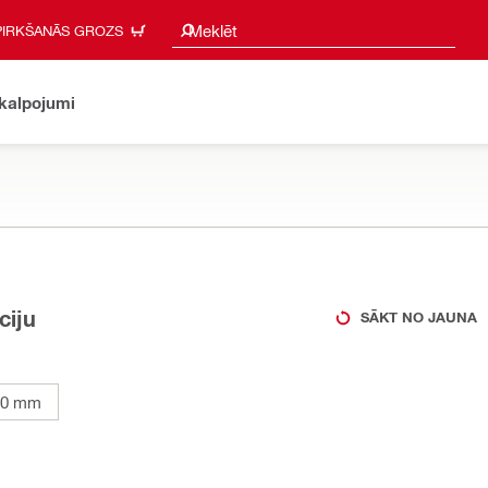
Meklēšanas ieteikumi
Meklēt
PIRKŠANĀS GROZS
akalpojumi
ciju
SĀKT NO JAUNA
00 mm