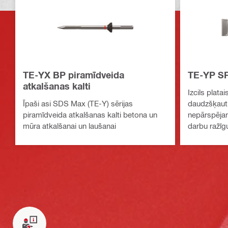
TE-YX BP piramīdveida
TE-YP S
atkalšanas kalti
Izcils plata
Īpaši asi SDS Max (TE-Y) sērijas
daudzšķautņ
piramīdveida atkalšanas kalti betona un
nepārspēja
mūra atkalšanai un laušanai
darbu ražī