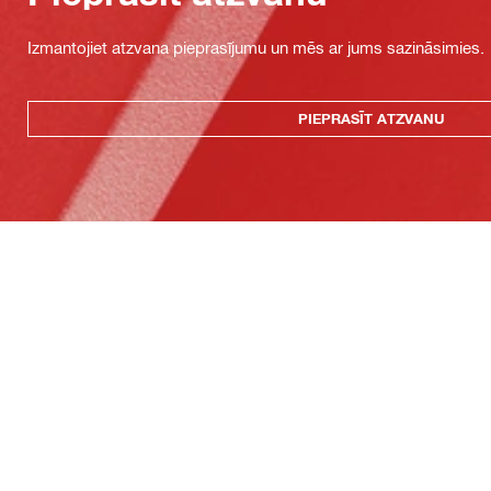
Izmantojiet atzvana pieprasījumu un mēs ar jums sazināsimies.
PIEPRASĪT ATZVANU