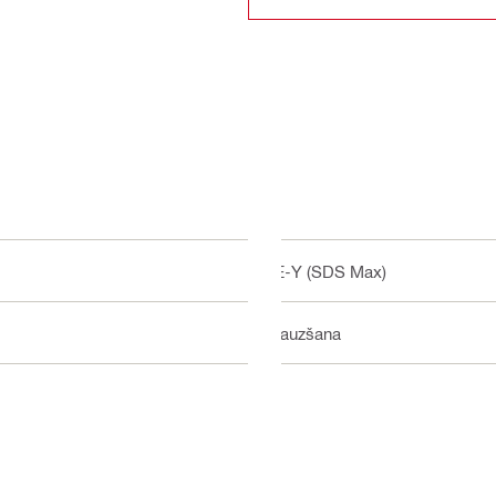
TE-Y (SDS Max)
Izlauzšana