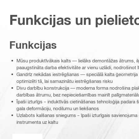
Funkcijas un pieliet
Funkcijas
Mūsu produktīvākais kalts — lielāks demontāžas ātrums, i
paaugstināta darba efektivitāte ar vienu uzlādi, nodrošinot 
Gandrīz nekādas iestrēgšanas — speciālā kalta ģeometrija un
optimizēti tā, lai samazinātu iestrēgšanas risku
Divu darbību konstrukcija — moderna forma nodrošina plak
darbības ātrumu, bez nepieciešamības mainīt palīgmateriāl
Īpaši izturīgs – induktīvās cietināšanas tehnoloģija padara š
gala deformāciju, nodilumu un liekšanos
Uzlabots kalšanas sniegums – īpaši izturīgais savienojuma
instrumenta uz kaltu
Savienojuma gals