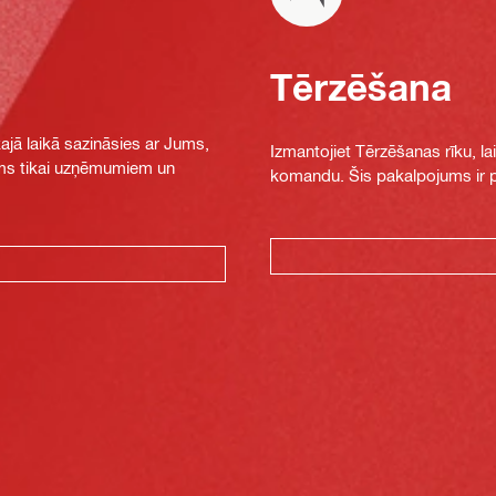
Tērzēšana
jā laikā sazināsies ar Jums,
Izmantojiet Tērzēšanas rīku, la
jams tikai uzņēmumiem un
komandu. Šis pakalpojums ir pi