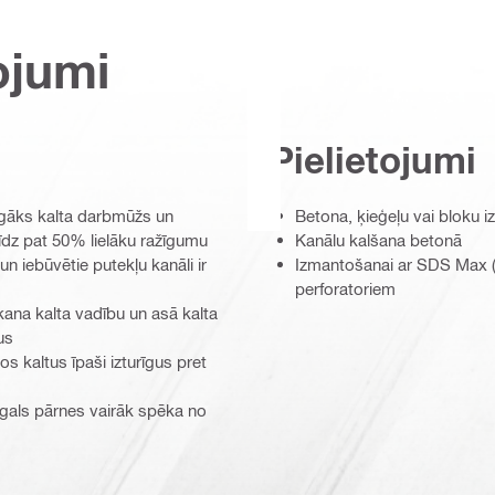
ojumi
Pielietojumi
lgāks kalta darbmūžs un
Betona, ķieģeļu vai bloku i
līdz pat 50% lielāku ražīgumu
Kanālu kalšana betonā
 iebūvētie putekļu kanāli ir
Izmantošanai ar SDS Max (
perforatoriem
ana kalta vadību un asā kalta
us
os kaltus īpaši izturīgus pret
 gals pārnes vairāk spēka no