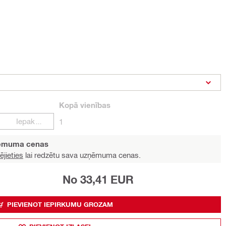
Kopā
vienības
Iepakojumi
1
ņēmuma cenas
ējieties
lai redzētu sava uzņēmuma cenas.
No 33,41 EUR
PIEVIENOT IEPIRKUMU GROZAM