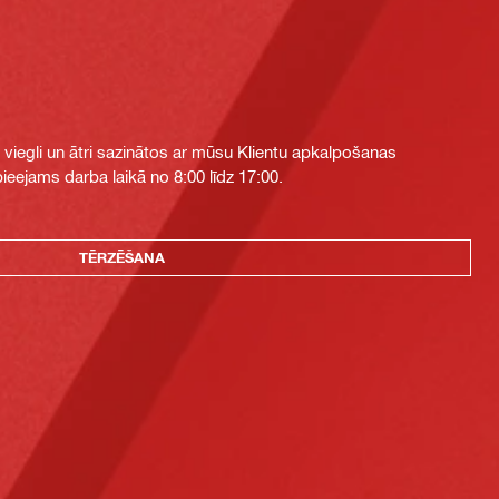
i viegli un ātri sazinātos ar mūsu Klientu apkalpošanas
eejams darba laikā no 8:00 līdz 17:00.
TĒRZĒŠANA