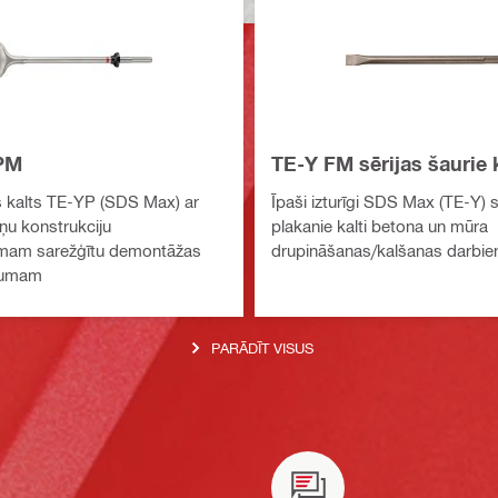
PM
TE-Y FM sērijas šaurie k
is kalts TE-YP (SDS Max) ar
Īpaši izturīgi SDS Max (TE-Y) s
u konstrukciju
plakanie kalti betona un mūra
mam sarežģītu demontāžas
drupināšanas/kalšanas darbi
gumam
PARĀDĪT VISUS