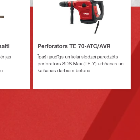
alti
Perforators TE 70-ATC/AVR
ērijas
Īpaši jaudīgs un lielai slodzei paredzēts
perforators SDS Max (TE-Y) urbšanas un
em
kalšanas darbiem betonā