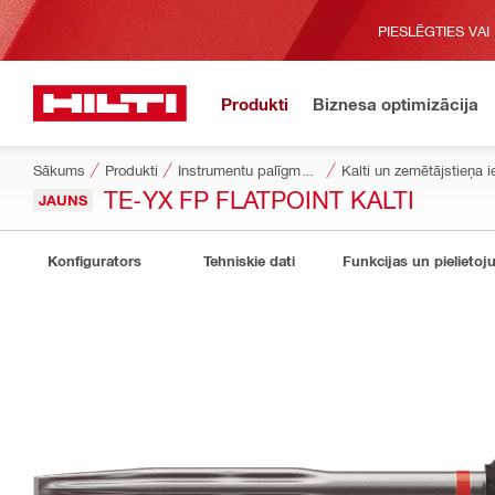
PIESLĒGTIES VAI
Produkti
Biznesa optimizācija
Sākums
Produkti
Instrumentu palīgmateriāli
Kalti un zemētājstieņa i
TE-YX FP FLATPOINT KALTI
JAUNS
Konfigurators
Tehniskie dati
Funkcijas un pielietoj