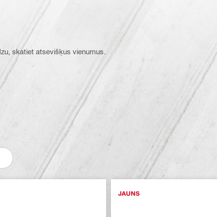
ūdzu, skatiet atsevišķus vienumus.
JAUNS