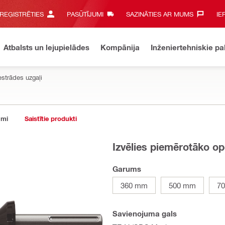
 REĢISTRĒTIES
PASŪTĪJUMI
SAZINĀTIES AR MUMS‎
IE
Atbalsts un lejupielādes
Kompānija
Inženiertehniskie p
estrādes uzgaļi
umi
Saistītie produkti
Izvēlies piemērotāko op
Garums
360 mm
500 mm
7
Savienojuma gals