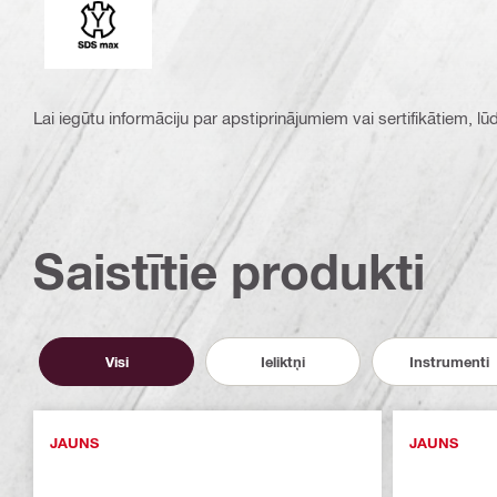
Lai iegūtu informāciju par apstiprinājumiem vai sertifikātiem, l
Saistītie produkti
Visi
Ieliktņi
Instrumenti
JAUNS
JAUNS