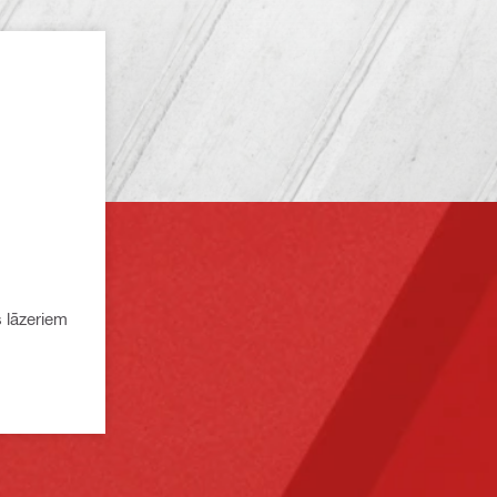
 lāzeriem