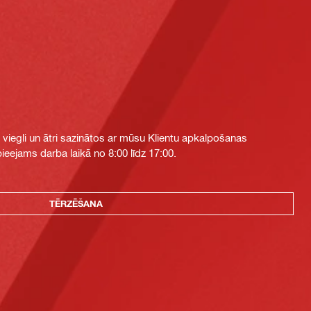
i viegli un ātri sazinātos ar mūsu Klientu apkalpošanas
eejams darba laikā no 8:00 līdz 17:00.
TĒRZĒŠANA