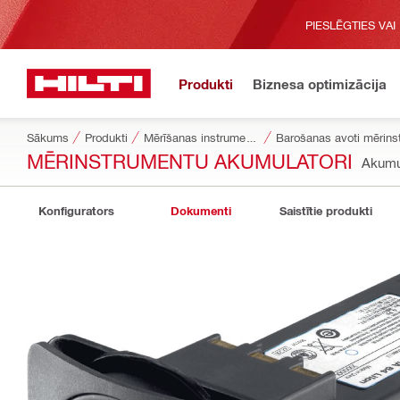
PIESLĒGTIES VAI
Produkti
Biznesa optimizācija
Sākums
Produkti
Mērīšanas instrumenti un skeneri
Barošanas avoti mērins
MĒRINSTRUMENTU AKUMULATORI
Akumu
Konfigurators
Dokumenti
Saistītie produkti