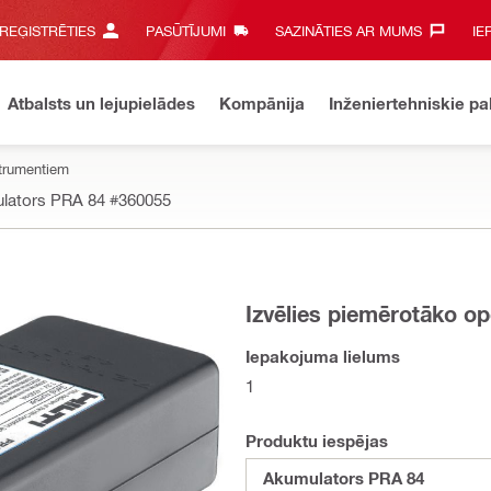
 REĢISTRĒTIES
PASŪTĪJUMI
SAZINĀTIES AR MUMS‎
IE
Atbalsts un lejupielādes
Kompānija
Inženiertehniskie p
trumentiem
lators PRA 84
#360055
Izvēlies piemērotāko op
Iepakojuma lielums
1
Produktu iespējas
Akumulators PRA 84