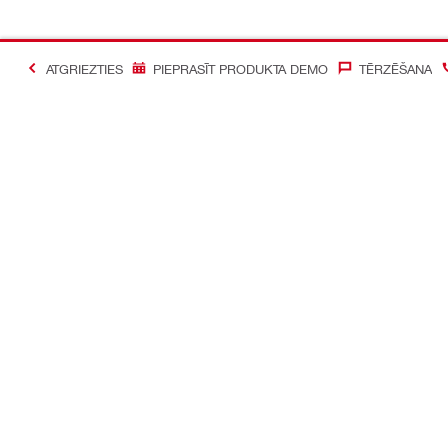
ATGRIEZTIES
PIEPRASĪT PRODUKTA DEMO
TĒRZĒŠANA
#Making Constructi
Sazināties ar mums
Mūsu sociāl
Sazināties ar mums
Facebook
Atrast Hilti veikalu
Instagram