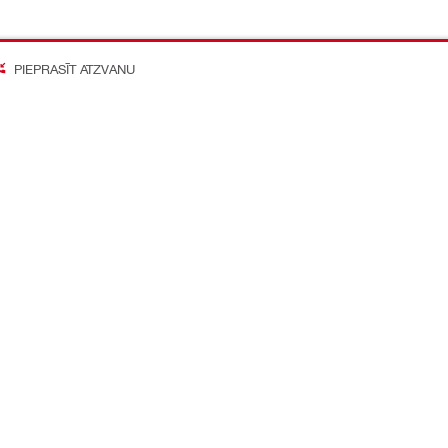
PIEPRASĪT ATZVANU
on Better
o mediju konti
Kompānija
Par mums
Karjeras iespējas