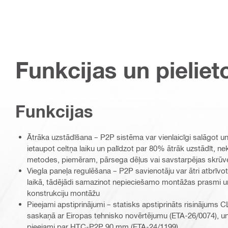
Funkcijas un pieliet
Funkcijas
Ātrāka uzstādīšana – P2P sistēma var vienlaicīgi salāgot un 
ietaupot celtņa laiku un palīdzot par 80% ātrāk uzstādīt, n
metodes, piemēram, pārsega dēļus vai savstarpējas skrūv
Viegla paneļa regulēšana – P2P savienotāju var ātri atbrīvo
laikā, tādējādi samazinot nepieciešamo montāžas prasmi u
konstrukciju montāžu
Pieejami apstiprinājumi – statisks apstiprināts risinājums 
saskaņā ar Eiropas tehnisko novērtējumu (ETA-26/0074), un 
pieejami par HTC-P2P 90 mm (ETA-24/1199)