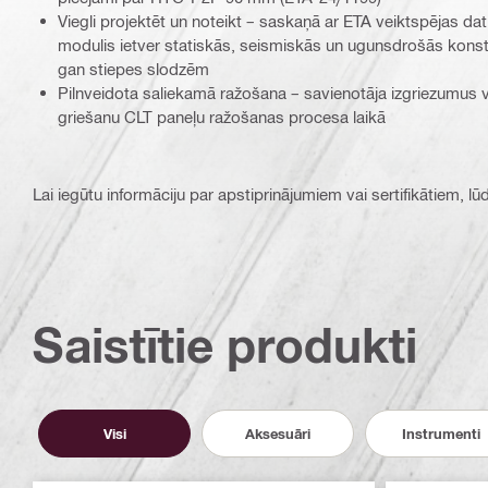
Viegli projektēt un noteikt – saskaņā ar ETA veiktspējas
modulis ietver statiskās, seismiskās un ugunsdrošās kons
gan stiepes slodzēm
Pilnveidota saliekamā ražošana – savienotāja izgriezumus v
griešanu CLT paneļu ražošanas procesa laikā
Lai iegūtu informāciju par apstiprinājumiem vai sertifikātiem, l
Saistītie produkti
Visi
Aksesuāri
Instrumenti