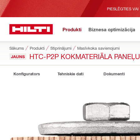
PIESLĒGTIES VAI
Produkti
Biznesa optimizācija
Sākums
Produkti
Stiprinājumi
Masīvkoka savienojumi
HTC-P2P KOKMATERIĀLA PANEĻU
JAUNS
Konfigurators
Tehniskie dati
Dokumenti