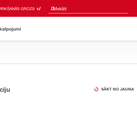
Meklēšanas ieteikumi
Meklēt
PIRKŠANĀS GROZS
akalpojumi
ciju
SĀKT NO JAUNA