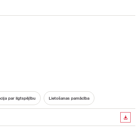
ja par ilgtspējību
Lietošanas pamācība
LEJUP