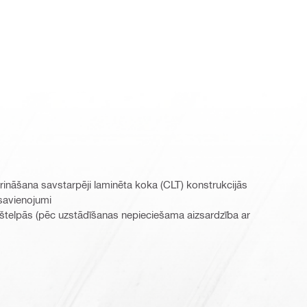
prināšana savstarpēji laminēta koka (CLT) konstrukcijās
savienojumi
kštelpās (pēc uzstādīšanas nepieciešama aizsardzība ar