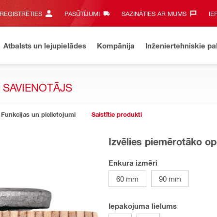
 REĢISTRĒTIES
PASŪTĪJUMI
SAZINĀTIES AR MUMS‎
IE
Atbalsts un lejupielādes
Kompānija
Inženiertehniskie p
 SAVIENOTĀJS
Funkcijas un pielietojumi
Saistītie produkti
Izvēlies piemērotāko op
Enkura izmēri
60 mm
90 mm
Iepakojuma lielums