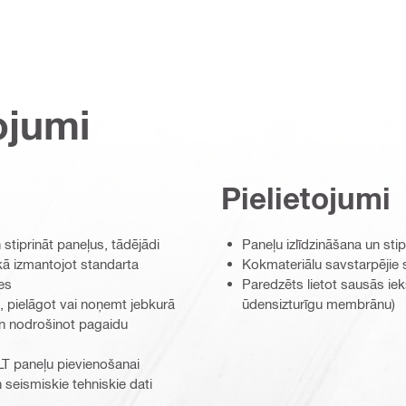
ojumi
Pielietojumi
stiprināt paneļus, tādējādi
Paneļu izlīdzināšana un sti
ekā izmantojot standarta
Kokmateriālu savstarpējie 
es
Paredzēts lietot sausās ie
t, pielāgot vai noņemt jebkurā
ūdensizturīgu membrānu)
n nodrošinot pagaidu
CLT paneļu pievienošanai
seismiskie tehniskie dati