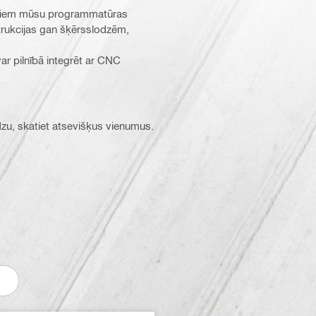
 datiem mūsu programmatūras
trukcijas gan šķērsslodzēm,
ar pilnībā integrēt ar CNC
ūdzu, skatiet atsevišķus vienumus.