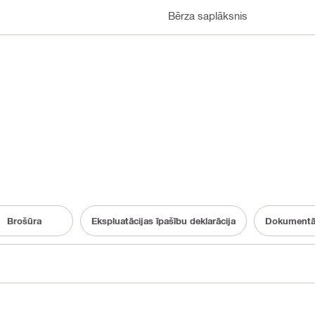
Bērza saplāksnis
Brošūra
Ekspluatācijas īpašību deklarācija
Dokumentāci