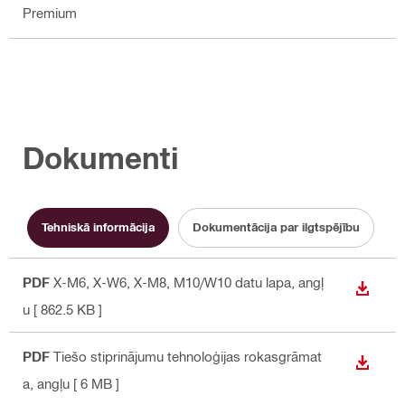
Premium
Dokumenti
Tehniskā informācija
Dokumentācija par ilgtspējību
L
PDF
X-M6, X-W6, X-M8, M10/W10 datu lapa
, angļ
LEJUP
u
[ 862.5 KB ]
PDF
Tiešo stiprinājumu tehnoloģijas rokasgrāmat
LEJUP
a
, angļu
[ 6 MB ]