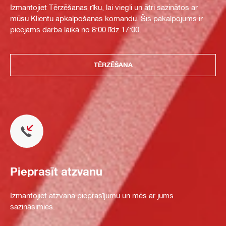
Izmantojiet Tērzēšanas rīku, lai viegli un ātri sazinātos ar
mūsu Klientu apkalpošanas komandu. Šis pakalpojums ir
pieejams darba laikā no 8:00 līdz 17:00.
TĒRZĒŠANA
Pieprasīt atzvanu
Izmantojiet atzvana pieprasījumu un mēs ar jums
sazināsimies.