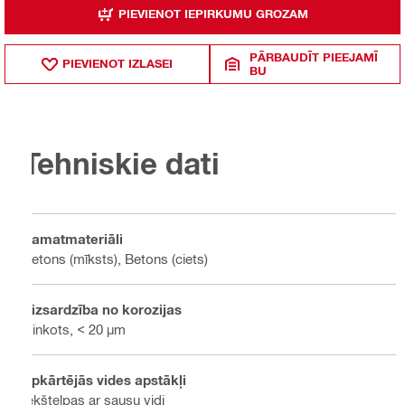
PIEVIENOT IEPIRKUMU GROZAM
PĀRBAUDĪT PIEEJAMĪ
PIEVIENOT IZLASEI
BU
Tehniskie dati
Pamatmateriāli
Betons (mīksts), Betons (ciets)
Aizsardzība no korozijas
Cinkots, < 20 µm
Apkārtējās vides apstākļi
Iekštelpas ar sausu vidi