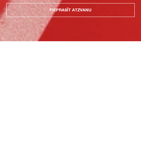
PIEPRASĪT ATZVANU