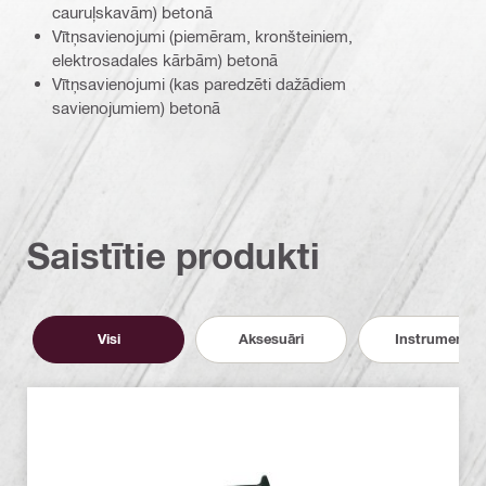
cauruļskavām) betonā
Vītņsavienojumi (piemēram, kronšteiniem,
elektrosadales kārbām) betonā
Vītņsavienojumi (kas paredzēti dažādiem
savienojumiem) betonā
Saistītie produkti
Visi
Aksesuāri
Instrumenti