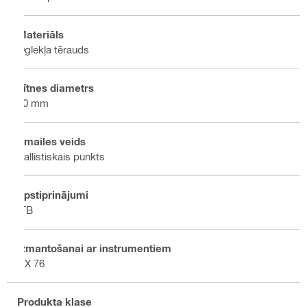
Materiāls
Oglekļa tērauds
Vītnes diametrs
10 mm
Smailes veids
Ballistiskais punkts
Apstiprinājumi
ITB
Izmantošanai ar instrumentiem
DX 76
Produkta klase