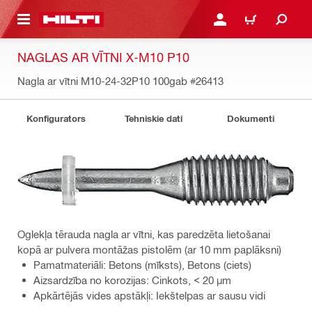
 GALVENO SATURU
PIESLĒGTIES VAI REĢIST
IEPIRKŠANĀS GR
NAGLAS AR VĪTNI X-M10 P10
Nagla ar vītni M10-24-32P10 100gab
#26413
Konfigurators
Tehniskie dati
Dokumenti
Oglekļa tērauda nagla ar vītni, kas paredzēta lietošanai
kopā ar pulvera montāžas pistolēm (ar 10 mm paplāksni)
Pamatmateriāli: Betons (mīksts), Betons (ciets)
Aizsardzība no korozijas: Cinkots, < 20 µm
Apkārtējās vides apstākļi: Iekštelpas ar sausu vidi