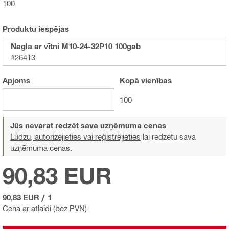
100
Produktu iespējas
Nagla ar vītni M10-24-32P10 100gab
#26413
Apjoms
Kopā
vienības
100
Jūs nevarat redzēt sava uzņēmuma cenas
Lūdzu, autorizējieties vai reģistrējieties
lai redzētu sava
uzņēmuma cenas.
90,83 EUR
90,83 EUR
/
1
Cena ar atlaidi (bez PVN)