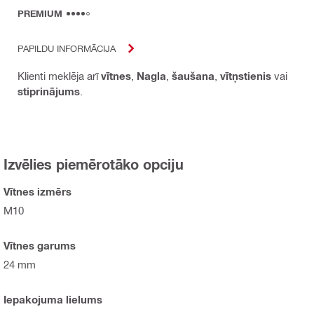
PREMIUM
PAPILDU INFORMĀCIJA
Klienti meklēja arī
vītnes
,
Nagla
,
šaušana
,
vītņstienis
vai
stiprinājums
.
Izvēlies piemērotāko opciju
Vītnes izmērs
M10
Vītnes garums
24 mm
Iepakojuma lielums