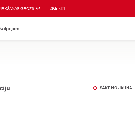
Meklēšanas ieteikumi
Meklēt
PIRKŠANĀS GROZS
akalpojumi
ciju
SĀKT NO JAUNA