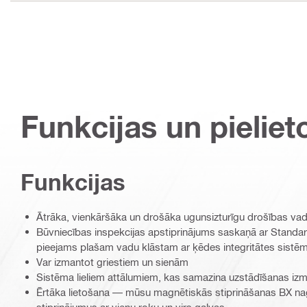
Funkcijas un pieliet
Funkcijas
Ātrāka, vienkāršāka un drošāka ugunsizturīgu drošības va
Būvniecības inspekcijas apstiprinājums saskaņā ar Standar
pieejams plašam vadu klāstam ar ķēdes integritātes sistē
Var izmantot griestiem un sienām
Sistēma lieliem attālumiem, kas samazina uzstādīšanas iz
Ērtāka lietošana — mūsu magnētiskās stiprināšanas BX nagl
stiprinājumus ar vienu roku un virs galvas