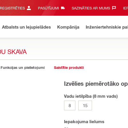
 REĢISTRĒTIES
PASŪTĪJUMI
SAZINĀTIES AR MUMS‎
IE
Atbalsts un lejupielādes
Kompānija
Inženiertehniskie p
DU SKAVA
Funkcijas un pielietojumi
Saistītie produkti
Izvēlies piemērotāko op
Vadu ietilpība (8 mm vads)
8
15
Iepakojuma lielums