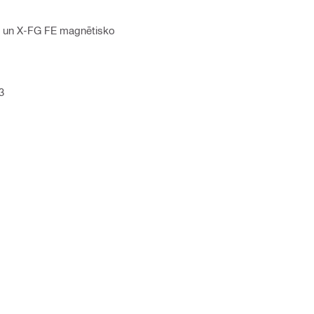
em un X-FG FE magnētisko
3