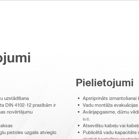
ojumi
Pielietojumi
du uzstādīšana
Apstiprināts izmantošanai 
ta DIN 4102-12 prasībām ir
Vadu montāža evakuācijas
mas novērtējumu
Avārijapgaisme, dūmu vēdi
u.c.
maksas
Atsevišķu kabeļu vai kabeļ
u pistoles uzgalis atvieglo
Publicētā vadu kapacitāte i
skatiet konkrētos apstipri