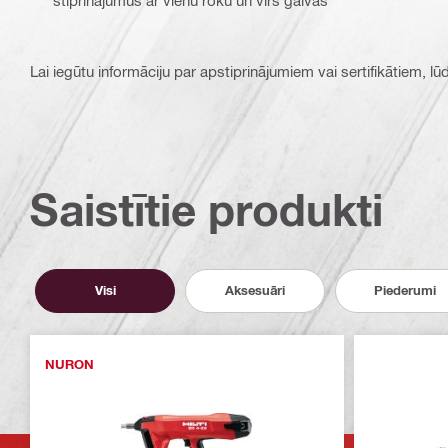
Lai iegūtu informāciju par apstiprinājumiem vai sertifikātiem, l
Saistītie produkti
Visi
Aksesuāri
Piederumi
NURON