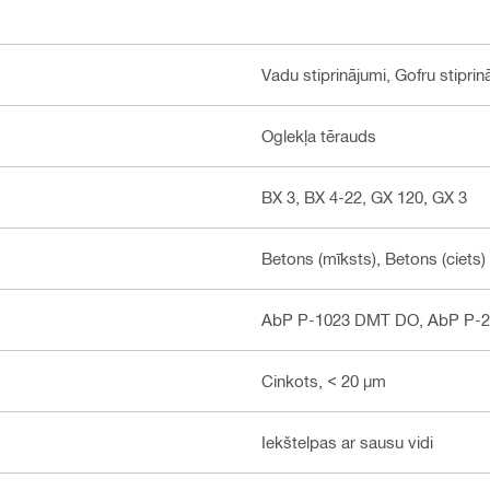
Vadu stiprinājumi, Gofru stipri
Oglekļa tērauds
BX 3, BX 4-22, GX 120, GX 3
Betons (mīksts), Betons (ciets)
AbP P-1023 DMT DO, AbP P-2
Cinkots, < 20 µm
Iekštelpas ar sausu vidi