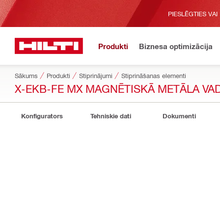
PIESLĒGTIES VAI
Produkti
Biznesa optimizācija
Sākums
Produkti
Stiprinājumi
Stiprināšanas elementi
X-EKB-FE MX MAGNĒTISKĀ METĀLA VA
Konfigurators
Tehniskie dati
Dokumenti