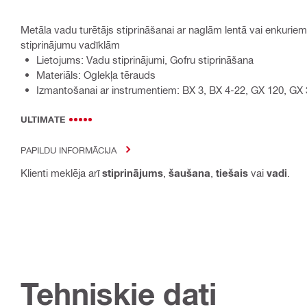
Metāla vadu turētājs stiprināšanai ar naglām lentā vai enkuri
stiprinājumu vadīklām
Lietojums: Vadu stiprinājumi, Gofru stiprināšana
Materiāls: Oglekļa tērauds
Izmantošanai ar instrumentiem: BX 3, BX 4-22, GX 120, GX 
ULTIMATE
PAPILDU INFORMĀCIJA
Klienti meklēja arī
stiprinājums
,
šaušana
,
tiešais
vai
vadi
.
Tehniskie dati