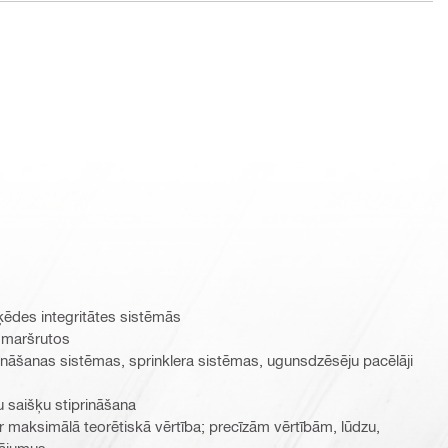
ķēdes integritātes sistēmās
 maršrutos
nāšanas sistēmas, sprinklera sistēmas, ugunsdzēsēju pacēlāji
u saišķu stiprināšana
r maksimālā teorētiskā vērtība; precīzām vērtībām, lūdzu,
nājumus