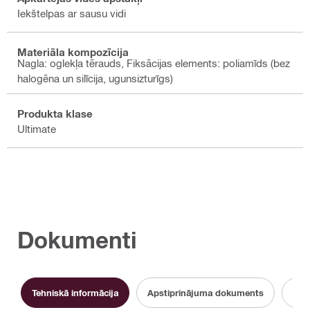
Iekštelpas ar sausu vidi
Materiāla kompozīcija
Nagla: oglekļa tērauds, Fiksācijas elements: poliamīds (bez
halogēna un silīcija, ugunsizturīgs)
Produkta klase
Ultimate
Dokumenti
Tehniskā informācija
Apstiprinājuma dokuments
Lie