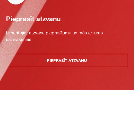
Pieprasīt atzvanu
Izmantojiet atzvana pieprasījumu un mēs ar jums
sazināsimies.
PIEPRASĪT ATZVANU