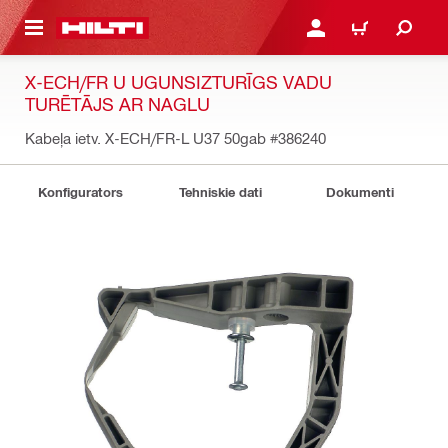
 GALVENO SATURU
PIESLĒGTIES VAI REĢIST
IEPIRKŠANĀS GR
X-ECH/FR U UGUNSIZTURĪGS VADU
TURĒTĀJS AR NAGLU
Kabeļa ietv. X-ECH/FR-L U37 50gab
#386240
Konfigurators
Tehniskie dati
Dokumenti