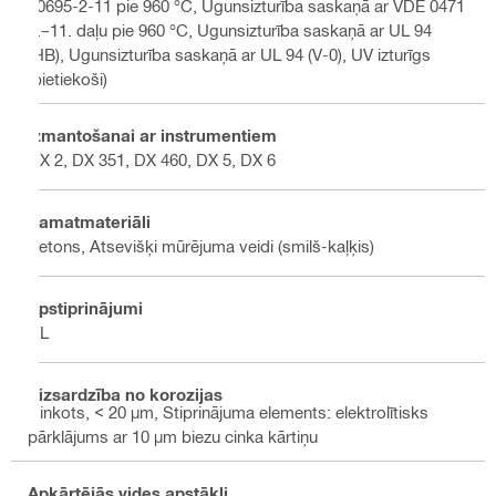
60695-2-11 pie 960 °C, Ugunsizturība saskaņā ar VDE 0471
2.–11. daļu pie 960 °C, Ugunsizturība saskaņā ar UL 94
(HB), Ugunsizturība saskaņā ar UL 94 (V-0), UV izturīgs
(pietiekoši)
Izmantošanai ar instrumentiem
DX 2, DX 351, DX 460, DX 5, DX 6
Pamatmateriāli
Betons, Atsevišķi mūrējuma veidi (smilš-kaļķis)
Apstiprinājumi
UL
Aizsardzība no korozijas
Cinkots, < 20 µm, Stiprinājuma elements: elektrolītisks
pārklājums ar 10 µm biezu cinka kārtiņu
Apkārtējās vides apstākļi