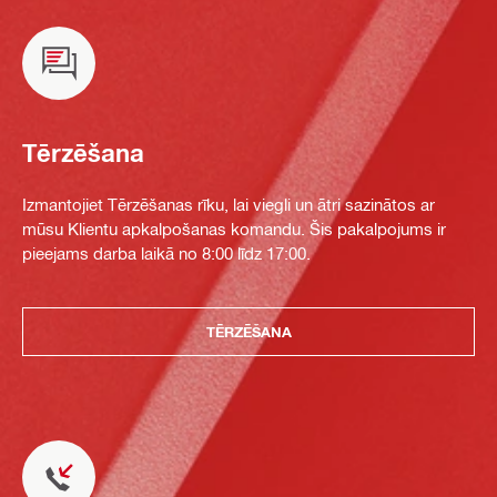
Tērzēšana
Izmantojiet Tērzēšanas rīku, lai viegli un ātri sazinātos ar
mūsu Klientu apkalpošanas komandu. Šis pakalpojums ir
pieejams darba laikā no 8:00 līdz 17:00.
TĒRZĒŠANA