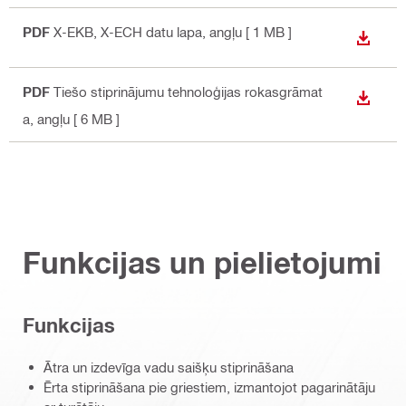
PDF
X-EKB, X-ECH datu lapa
, angļu
[ 1 MB ]
LEJUP
PDF
Tiešo stiprinājumu tehnoloģijas rokasgrāmat
LEJUP
a
, angļu
[ 6 MB ]
Funkcijas un pielietojumi
Funkcijas
Ātra un izdevīga vadu saišķu stiprināšana
Ērta stiprināšana pie griestiem, izmantojot pagarinātāju