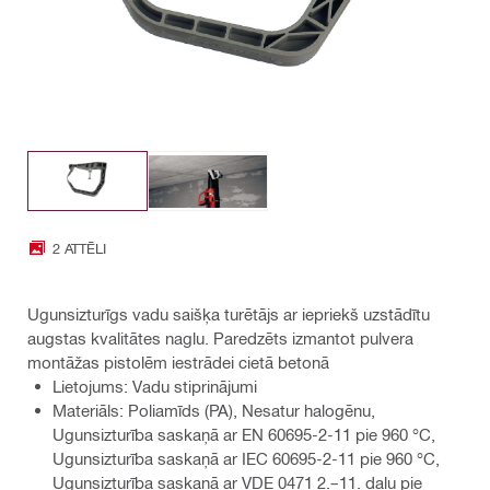
2 ATTĒLI
Ugunsizturīgs vadu saišķa turētājs ar iepriekš uzstādītu
augstas kvalitātes naglu. Paredzēts izmantot pulvera
montāžas pistolēm iestrādei cietā betonā
Lietojums: Vadu stiprinājumi
Materiāls: Poliamīds (PA), Nesatur halogēnu,
Ugunsizturība saskaņā ar EN 60695-2-11 pie 960 °C,
Ugunsizturība saskaņā ar IEC 60695-2-11 pie 960 °C,
Ugunsizturība saskaņā ar VDE 0471 2.–11. daļu pie