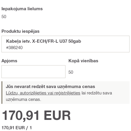
Iepakojuma lielums
50
Produktu iespējas
Kabeļa ietv. X-ECH/FR-L U37 50gab
#386240
Apjoms
Kopā
vienības
50
Jūs nevarat redzēt sava uzņēmuma cenas
Lūdzu, autorizējieties vai reģistrējieties
lai redzētu sava
uzņēmuma cenas.
170,91 EUR
170,91 EUR
/
1