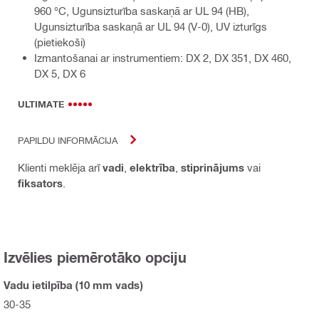
960 °C, Ugunsizturība saskaņā ar UL 94 (HB),
Ugunsizturība saskaņā ar UL 94 (V-0), UV izturīgs
(pietiekoši)
Izmantošanai ar instrumentiem: DX 2, DX 351, DX 460,
DX 5, DX 6
ULTIMATE
PAPILDU INFORMĀCIJA
Klienti meklēja arī
vadi
,
elektrība
,
stiprinājums
vai
fiksators
.
Izvēlies piemērotāko opciju
Vadu ietilpība (10 mm vads)
30-35