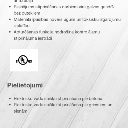
ar turētāju
Risinājums stiprināšanas darbiem virs galvas gandrīz
bez putekļiem
Materiāla īpašības novērš uguns un toksisku izgarojumu
izplatību
Apturēšanas funkcija nodrošina kontrolējamu
stiprinājuma iestrādi
Culus_V2_PDP (56302)
Pielietojumi
Elektrisko vadu saišķu stiprināšana pie betona
Elektrisko vadu saišķu stiprināšana pie griestiem un
sienām