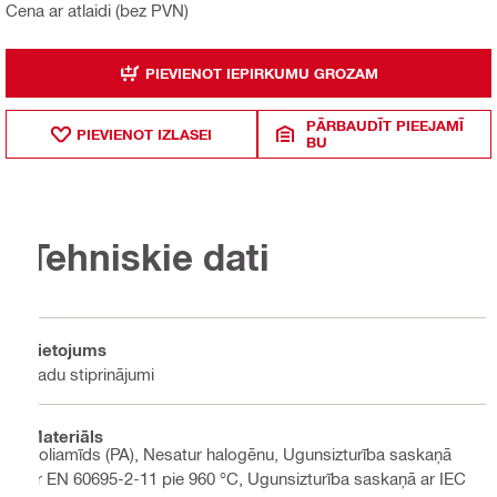
Cena ar atlaidi (bez PVN)
PIEVIENOT IEPIRKUMU GROZAM
PĀRBAUDĪT PIEEJAMĪ
PIEVIENOT IZLASEI
BU
Tehniskie dati
Lietojums
Vadu stiprinājumi
Materiāls
Poliamīds (PA), Nesatur halogēnu, Ugunsizturība saskaņā
ar EN 60695-2-11 pie 960 °C, Ugunsizturība saskaņā ar IEC