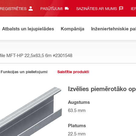
 REĢISTRĒTIES
PASŪTĪJUMI
SAZINĀTIES AR MUMS‎
IE
Atbalsts un lejupielādes
Kompānija
Inženiertehniskie p
file MFT-HP 22,5x63,5 6m
#2301548
Funkcijas un pielietojumi
Saistītie produkti
Izvēlies piemērotāko op
Augstums
63.5 mm
Platums
22.5 mm