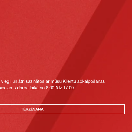
i viegli un ātri sazinātos ar mūsu Klientu apkalpošanas
eejams darba laikā no 8:00 līdz 17:00.
TĒRZĒŠANA