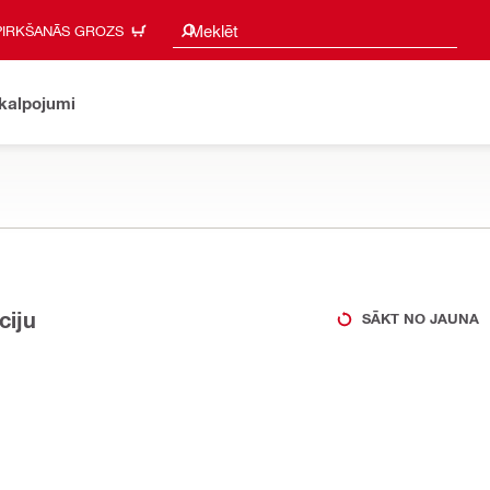
Meklēšanas ieteikumi
Meklēt
PIRKŠANĀS GROZS
akalpojumi
ciju
SĀKT NO JAUNA