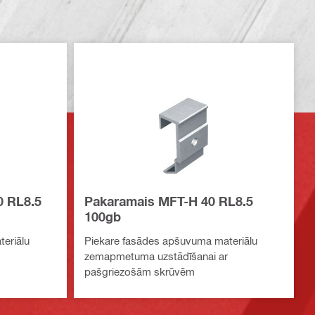
0 RL8.5
Pakaramais MFT-H 40 RL8.5
100gb
eriālu
Piekare fasādes apšuvuma materiālu
zemapmetuma uzstādīšanai ar
pašgriezošām skrūvēm