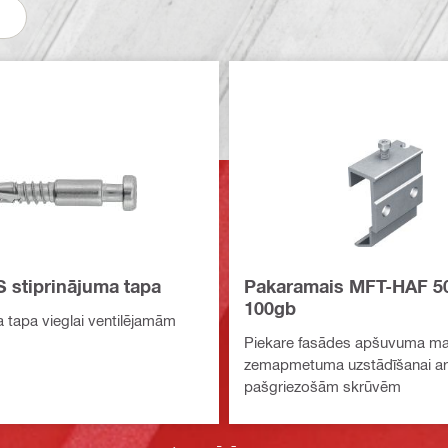
 stiprinājuma tapa
Pakaramais MFT-HAF 5
100gb
a tapa vieglai ventilējamām
Piekare fasādes apšuvuma mat
zemapmetuma uzstādīšanai ar
pašgriezošām skrūvēm