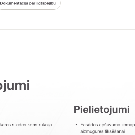
Dokumentācija par ilgtspējību
ojumi
Pielietojumi
ares sliedes konstrukcija
Fasādes apšuvuma zemapme
aizmugures fiksēšanai