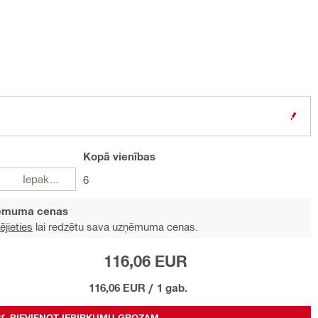
Kopā
vienības
Iepakojumi
6
ņēmuma cenas
ējieties
lai redzētu sava uzņēmuma cenas.
116,06 EUR
116,06 EUR
/
1 gab.
PIEVIENOT IEPIRKUMU GROZAM