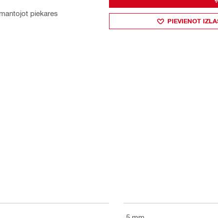
zmantojot piekares
PIEVIENOT IZLA
63.5 mm