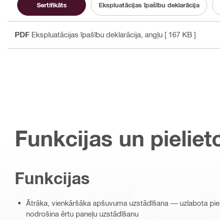
Sertifikāts
Ekspluatācijas īpašību deklarācija
PDF
Ekspluatācijas īpašību deklarācija
, angļu
[ 167 KB ]
Funkcijas un pieliet
Funkcijas
Ātrāka, vienkāršāka apšuvuma uzstādīšana — uzlabota piek
nodrošina ērtu paneļu uzstādīšanu