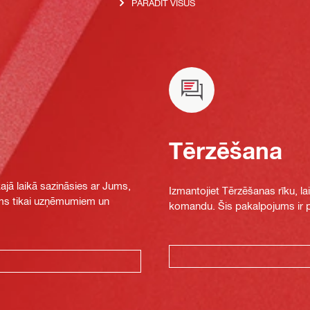
PARĀDĪT VISUS
Tērzēšana
jā laikā sazināsies ar Jums,
Izmantojiet Tērzēšanas rīku, la
jams tikai uzņēmumiem un
komandu. Šis pakalpojums ir pi