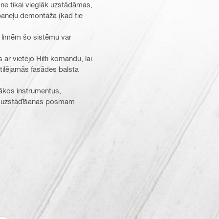
ne tikai vieglāk uzstādāmas,
paneļu demontāža (kad tie
 līmēm šo sistēmu var
 ar vietējo Hilti komandu, lai
ntilējamās fasādes balsta
tākos instrumentus,
s uzstādīšanas posmam