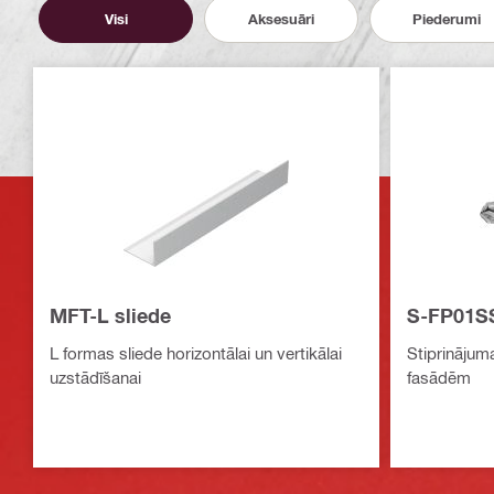
Visi
Aksesuāri
Piederumi
MFT-L sliede
S-FP01SS
L formas sliede horizontālai un vertikālai
Stiprinājum
uzstādīšanai
fasādēm