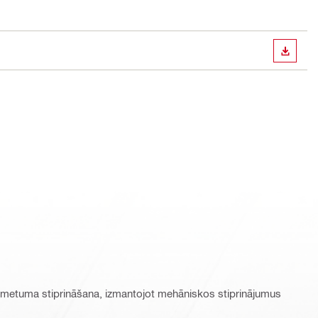
LEJUP
tuma stiprināšana, izmantojot mehāniskos stiprinājumus