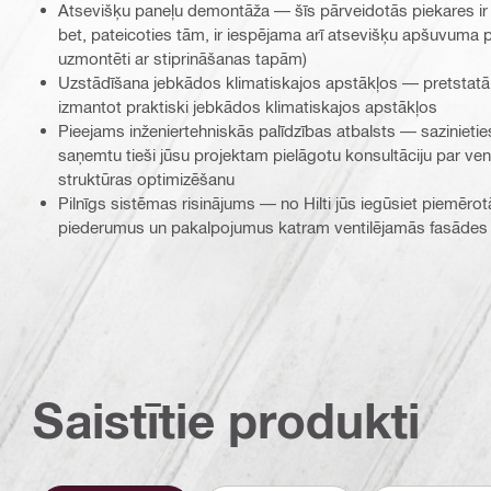
Atsevišķu paneļu demontāža — šīs pārveidotās piekares ir 
bet, pateicoties tām, ir iespējama arī atsevišķu apšuvuma 
uzmontēti ar stiprināšanas tapām)
Uzstādīšana jebkādos klimatiskajos apstākļos — pretstatā
izmantot praktiski jebkādos klimatiskajos apstākļos
Pieejams inženiertehniskās palīdzības atbalsts — sazinieties
saņemtu tieši jūsu projektam pielāgotu konsultāciju par ve
struktūras optimizēšanu
Pilnīgs sistēmas risinājums — no Hilti jūs iegūsiet piemēro
piederumus un pakalpojumus katram ventilējamās fasāde
Saistītie produkti