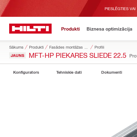
PIESLĒGTIES VAI
Produkti
Biznesa optimizācija
Sākums
Produkti
Fasādes montāžas sistēmas
Profili
MFT-HP PIEKARES SLIEDE 22.5
JAUNS
Pro
Konfigurators
Tehniskie dati
Dokumenti