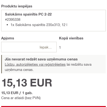
Produktu iespējas
Salokāms spainītis PC 2-22
#2395338
1x Salokāms spainītis 235x313; 12 l
Apjoms
Kopā
vienības
Iepakojumi
1
Jūs nevarat redzēt sava uzņēmuma cenas
Lūdzu, autorizējieties vai reģistrējieties
lai redzētu sava
uzņēmuma cenas.
15,13 EUR
15,13 EUR
/
1 gab.
Cena ar atlaidi (bez PVN)