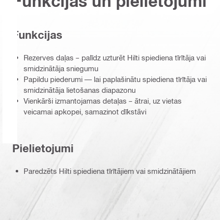
Funkcijas un pielietojumi
Funkcijas
Rezerves daļas – palīdz uzturēt Hilti spiediena tīrītāja vai
smidzinātāja sniegumu
Papildu piederumi — lai paplašinātu spiediena tīrītāja vai
smidzinātāja lietošanas diapazonu
Vienkārši izmantojamas detaļas – ātrai, uz vietas
veicamai apkopei, samazinot dīkstāvi
Pielietojumi
Paredzēts Hilti spiediena tīrītājiem vai smidzinātājiem