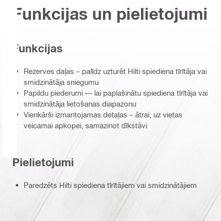
Funkcijas un pielietojumi
Funkcijas
Rezerves daļas – palīdz uzturēt Hilti spiediena tīrītāja vai
smidzinātāja sniegumu
Papildu piederumi — lai paplašinātu spiediena tīrītāja vai
smidzinātāja lietošanas diapazonu
Vienkārši izmantojamas detaļas – ātrai, uz vietas
veicamai apkopei, samazinot dīkstāvi
Pielietojumi
Paredzēts Hilti spiediena tīrītājiem vai smidzinātājiem