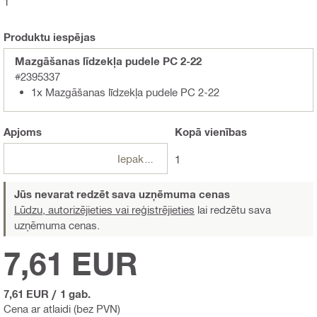
1
Produktu iespējas
Mazgāšanas līdzekļa pudele PC 2-22
#2395337
1x Mazgāšanas līdzekļa pudele PC 2-22
Apjoms
Kopā
vienības
Iepakojumi
1
Jūs nevarat redzēt sava uzņēmuma cenas
Lūdzu, autorizējieties vai reģistrējieties
lai redzētu sava
uzņēmuma cenas.
7,61 EUR
7,61 EUR
/
1 gab.
Cena ar atlaidi (bez PVN)