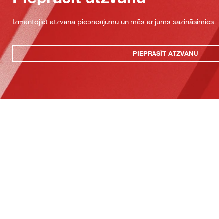
Izmantojiet atzvana pieprasījumu un mēs ar jums sazināsimies.
PIEPRASĪT ATZVANU