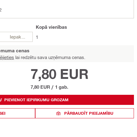
2
Kopā
vienības
Iepakojumi
1
ņēmuma cenas
ējieties
lai redzētu sava uzņēmuma cenas.
7,80 EUR
7,80 EUR
/
1 gab.
PIEVIENOT IEPIRKUMU GROZAM
SEI
PĀRBAUDĪT PIEEJAMĪBU