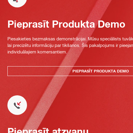
Pieprasīt Produkta Demo
Piesakieties bezmaksas demonstrācijai. Mūsu speciālists tuvāka
lai precizētu informāciju par tikšanos. Šis pakalpojums ir piee
individuālajiem komersantiem.
PIEPRASĪT PRODUKTA DEMO
Pieprasīt atzvanu