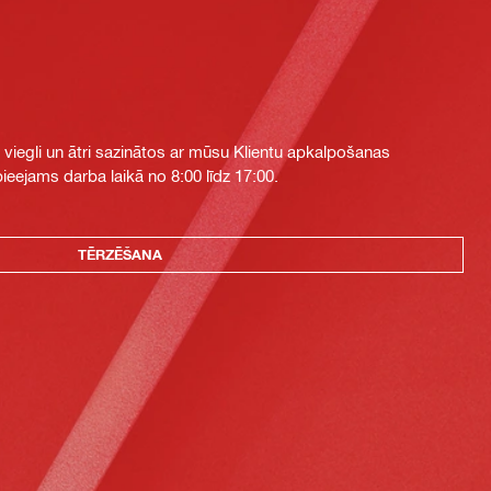
i viegli un ātri sazinātos ar mūsu Klientu apkalpošanas
eejams darba laikā no 8:00 līdz 17:00.
TĒRZĒŠANA