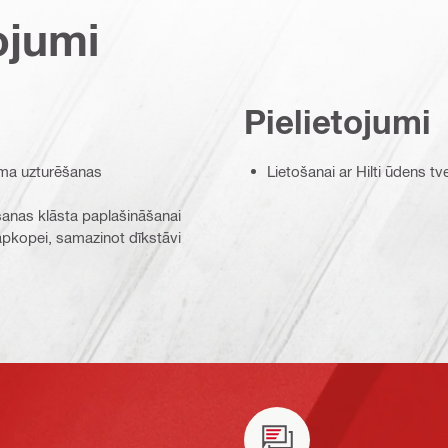
ojumi
Pielietojumi
uma uzturēšanas
Lietošanai ar Hilti ūdens t
šanas klāsta paplašināšanai
 apkopei, samazinot dīkstāvi