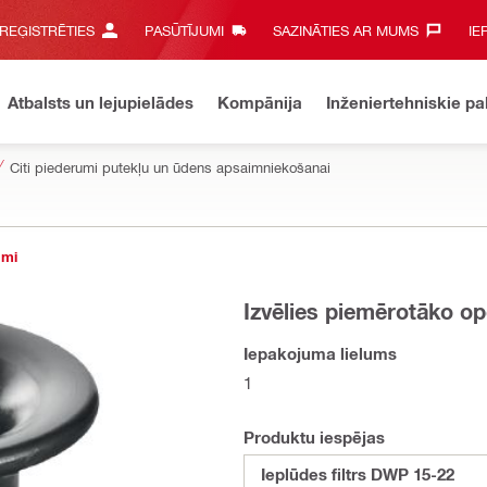
 REĢISTRĒTIES
PASŪTĪJUMI
SAZINĀTIES AR MUMS‎
IE
Atbalsts un lejupielādes
Kompānija
Inženiertehniskie p
Citi piederumi putekļu un ūdens apsaimniekošanai
umi
Izvēlies piemērotāko op
Iepakojuma lielums
1
Produktu iespējas
Ieplūdes filtrs DWP 15-22