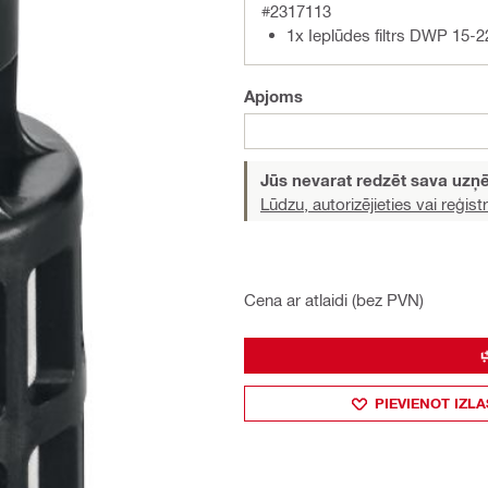
#2317113
1x Ieplūdes filtrs DWP 15-2
Apjoms
Jūs nevarat redzēt sava uz
Lūdzu, autorizējieties vai reģistr
Cena ar atlaidi (bez PVN)
PIEVIENOT IZLA