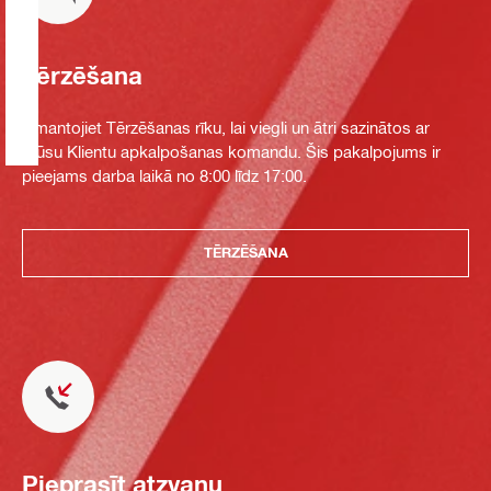
Tērzēšana
Izmantojiet Tērzēšanas rīku, lai viegli un ātri sazinātos ar
mūsu Klientu apkalpošanas komandu. Šis pakalpojums ir
pieejams darba laikā no 8:00 līdz 17:00.
TĒRZĒŠANA
Pieprasīt atzvanu