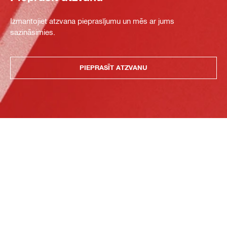
Izmantojiet atzvana pieprasījumu un mēs ar jums
sazināsimies.
PIEPRASĪT ATZVANU