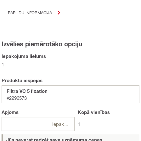
PAPILDU INFORMĀCIJA
Izvēlies piemērotāko opciju
Iepakojuma lielums
1
Produktu iespējas
Filtra VC 5 fixation
#2296573
Apjoms
Kopā
vienības
Iepakojumi
1
Jūs nevarat redzēt sava uzņēmuma cenas