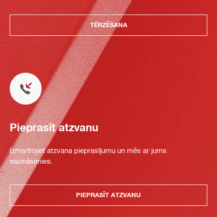
TĒRZĒŠANA
Pieprasīt atzvanu
Izmantojiet atzvana pieprasījumu un mēs ar jums
sazināsimies.
PIEPRASĪT ATZVANU