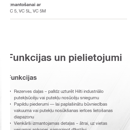
Izmantošanai ar
VC 5, VC 5L, VC 5M
Funkcijas un pielietojumi
Funkcijas
Rezerves daļas – palīdz uzturēt Hilti industriālo
putekļsūcēju vai putekļu nosūcēju sniegumu
Papildu piederumi — lai paplašinātu būvniecības
vakuuma vai putekļu nosūkšanas ierīces lietošanas
diapazonu
Vienkārši izmantojamas detaļas – ātrai, uz vietas
veicamai apkopei, samazinot dīkstāvi