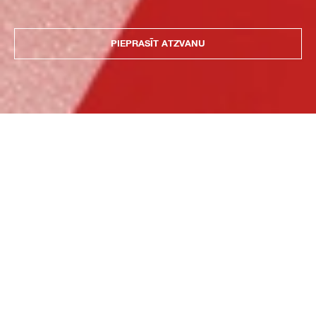
PIEPRASĪT ATZVANU