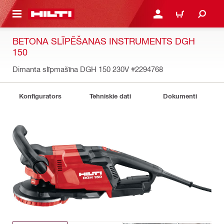
 GALVENO SATURU
PIESLĒGTIES VAI REĢIST
IEPIRKŠANĀS GR
BETONA SLĪPĒŠANAS INSTRUMENTS DGH
150
Dimanta slīpmašīna DGH 150 230V
#2294768
Konfigurators
Tehniskie dati
Dokumenti