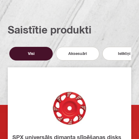
Saistītie produkti
Visi
Aksesuāri
Ieliktņi
SPX universāls dimanta slīpēšanas disks