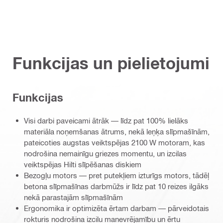
Funkcijas un pielietojumi
Funkcijas
Visi darbi paveicami ātrāk — līdz pat 100% lielāks
materiāla noņemšanas ātrums, nekā leņķa slīpmašīnām,
pateicoties augstas veiktspējas 2100 W motoram, kas
nodrošina nemainīgu griezes momentu, un izcilas
veiktspējas Hilti slīpēšanas diskiem
Bezogļu motors — pret putekļiem izturīgs motors, tādēļ
betona slīpmašīnas darbmūžs ir līdz pat 10 reizes ilgāks
nekā parastajām slīpmašīnām
Ergonomika ir optimizēta ērtam darbam — pārveidotais
rokturis nodrošina izcilu manevrējamību un ērtu