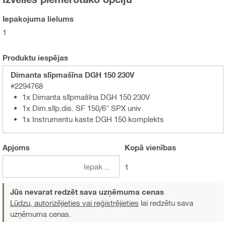
Iepakojuma lielums
1
Produktu iespējas
Dimanta slīpmašīna DGH 150 230V
#2294768
1x Dimanta slīpmašīna DGH 150 230V
1x Dim.slīp.dis. SF 150/6" SPX univ
1x Instrumentu kaste DGH 150 komplekts
Apjoms
Kopā
vienības
Iepakojumi
1
Jūs nevarat redzēt sava uzņēmuma cenas
Lūdzu, autorizējieties vai reģistrējieties
lai redzētu sava
uzņēmuma cenas.