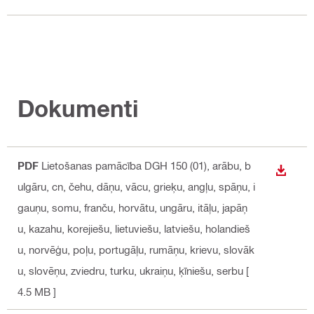
Dokumenti
PDF
Lietošanas pamācība DGH 150 (01)
, arābu, b
LEJUP
ulgāru, cn, čehu, dāņu, vācu, grieķu, angļu, spāņu, i
gauņu, somu, franču, horvātu, ungāru, itāļu, japāņ
u, kazahu, korejiešu, lietuviešu, latviešu, holandieš
u, norvēģu, poļu, portugāļu, rumāņu, krievu, slovāk
u, slovēņu, zviedru, turku, ukraiņu, ķīniešu, serbu
[
4.5 MB ]