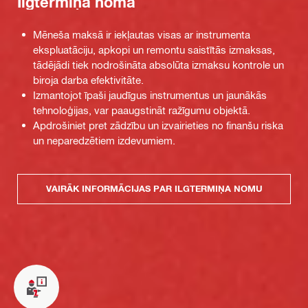
Ilgtermiņa noma
Mēneša maksā ir iekļautas visas ar instrumenta
ekspluatāciju, apkopi un remontu saistītās izmaksas,
tādējādi tiek nodrošināta absolūta izmaksu kontrole un
biroja darba efektivitāte.
Izmantojot īpaši jaudīgus instrumentus un jaunākās
tehnoloģijas, var paaugstināt ražīgumu objektā.
Apdrošiniet pret zādzību un izvairieties no finanšu riska
un neparedzētiem izdevumiem.
VAIRĀK INFORMĀCIJAS PAR ILGTERMIŅA NOMU