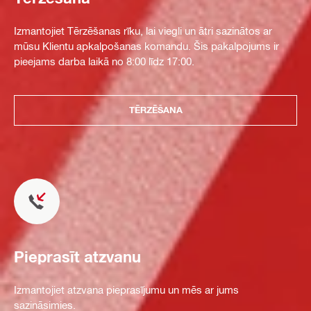
Izmantojiet Tērzēšanas rīku, lai viegli un ātri sazinātos ar
mūsu Klientu apkalpošanas komandu. Šis pakalpojums ir
pieejams darba laikā no 8:00 līdz 17:00.
TĒRZĒŠANA
Pieprasīt atzvanu
Izmantojiet atzvana pieprasījumu un mēs ar jums
sazināsimies.