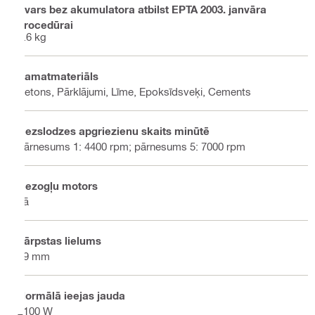
Svars bez akumulatora atbilst EPTA 2003. janvāra
procedūrai
5.6 kg
Pamatmateriāls
Betons, Pārklājumi, Līme, Epoksīdsveķi, Cements
Bezslodzes apgriezienu skaits minūtē
pārnesums 1: 4400 rpm; pārnesums 5: 7000 rpm
Bezogļu motors
Jā
Vārpstas lielums
19 mm
Normālā ieejas jauda
2100 W