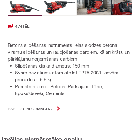
4 ATTĒLI
Betona slīpēšanas instruments lielas slodzes betona
virsmu slīpēšanas un raupjošanas darbiem, kā arī krāsu un
pārklājumu noņemšanas darbiem
Slīpēšanas diska diametrs: 150 mm
Svars bez akumulatora atbilst EPTA 2003. janvāra
procedūrai: 5.6 kg
Pamatmateriāls: Betons, Pārklājumi, Līme,
Epoksīdsveķi, Cements
PAPILDU INFORMĀCIJA
Izvēlies piemērotāko opciju