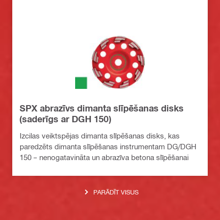
SPX abrazīvs dimanta slīpēšanas disks
(saderīgs ar DGH 150)
Izcilas veiktspējas dimanta slīpēšanas disks, kas
paredzēts dimanta slīpēšanas instrumentam DG/DGH
150 – nenogatavināta un abrazīva betona slīpēšanai
PARĀDĪT VISUS