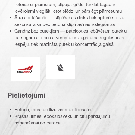
lietošanu, piemēram, slīpējot grīdu, turklāt tagad ir
ievērojami vieglāk lietot slēdzi un pārslēgt pārnesumu
Ātra apstāšanās — slīpēšanas disks tiek apturēts divu
sekunžu laikā pēc betona slīpmašīnas izslēgšanas
Gandrīz bez putekļiem — pateicoties iebūvētam putekļu
pārsegam ar sānu atvērumu un augstuma regulēšanas
iespēju, tiek mazināta putekļu koncentrācija gaisā
Darbs mitros vai sausos apstākļos
Viedā barošana
Pielietojumi
Betona, mūra un flīžu virsmu slīpēšanai
Krāsas, līmes, epoksīdsveķu un citu pārklājumu
noņemšanai no betona