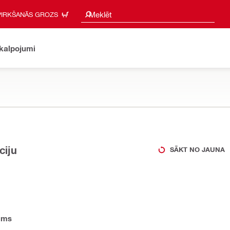
Meklēšanas ieteikumi
Meklēt
PIRKŠANĀS GROZS
akalpojumi
ciju
SĀKT NO JAUNA
ums