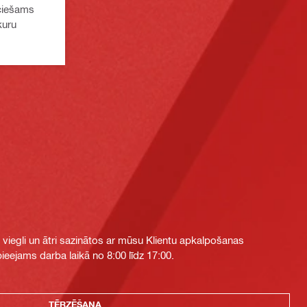
eciešams
kuru
i viegli un ātri sazinātos ar mūsu Klientu apkalpošanas
eejams darba laikā no 8:00 līdz 17:00.
TĒRZĒŠANA