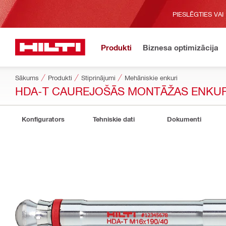
PIESLĒGTIES VAI
Produkti
Biznesa optimizācija
Sākums
Produkti
Stiprinājumi
Mehāniskie enkuri
HDA-T CAUREJOŠĀS MONTĀŽAS ENKU
Konfigurators
Tehniskie dati
Dokumenti