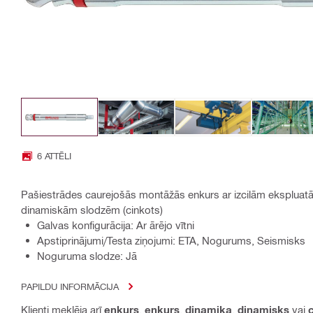
6 ATTĒLI
Pašiestrādes caurejošās montāžās enkurs ar izcilām ekspluatā
dinamiskām slodzēm (cinkots)
Galvas konfigurācija: Ar ārējo vītni
Apstiprinājumi/Testa ziņojumi: ETA, Nogurums, Seismisks
Noguruma slodze: Jā
PAPILDU INFORMĀCIJA
Klienti meklēja arī
enkurs
,
enkurs
,
dinamika
,
dinamisks
vai