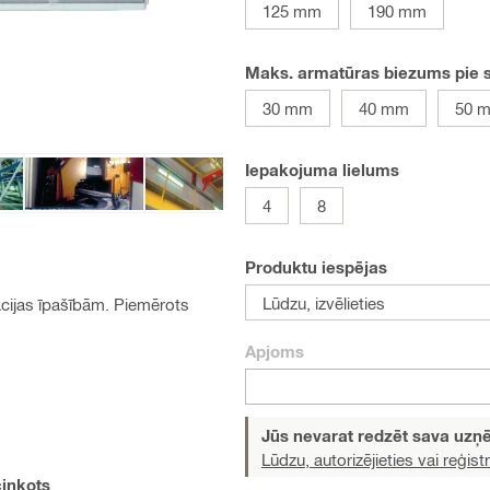
125 mm
190 mm
Maks. armatūras biezums pie 
30 mm
40 mm
50 
Iepakojuma lielums
4
8
Produktu iespējas
Lūdzu, izvēlieties
cijas īpašībām. Piemērots
Apjoms
Jūs nevarat redzēt sava uz
Lūdzu, autorizējieties vai reģistr
cinkots
.