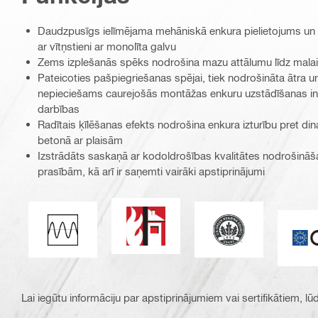
Daudzpusīgs ielīmējama mehāniskā enkura pielietojums un t
ar vītņstieni ar monolīta galvu
Zems izplešanās spēks nodrošina mazu attālumu līdz malai
Pateicoties pašpiegriešanas spējai, tiek nodrošināta ātra u
nepieciešams caurejošās montāžas enkuru uzstādīšanas in
darbības
Radītais ķīlēšanas efekts nodrošina enkura izturību pret d
betonā ar plaisām
Izstrādāts saskaņā ar kodoldrošības kvalitātes nodroši
prasībām, kā arī ir saņemti vairāki apstiprinājumi
Ugunsizturība
Līderība enerģijas
Noguruma slodze
C
Lai iegūtu informāciju par apstiprinājumiem vai sertifikātiem, l