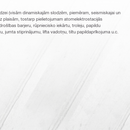
i slodzei (visām dinamiskajām slodzēm, piemēram, seismiskajai un
 plaisām, tostarp pielietojumam atomelektrostacijās
ošības barjeru, rūpniecisko iekārtu, troleju, papildu
ru, jumta stiprinājumu, lifta vadotņu, tiltu papildaprīkojuma u.c.