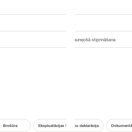
Jā
Jā
Caurejošā stiprināšana
Brošūra
Ekspluatācijas īpašību deklarācija
Dokumentāci