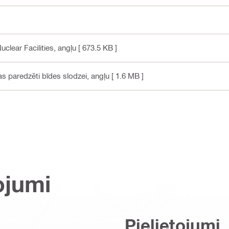
uclear Facilities
, angļu
[ 673.5 KB ]
as paredzēti bīdes slodzei
, angļu
[ 1.6 MB ]
ojumi
Pielietojumi