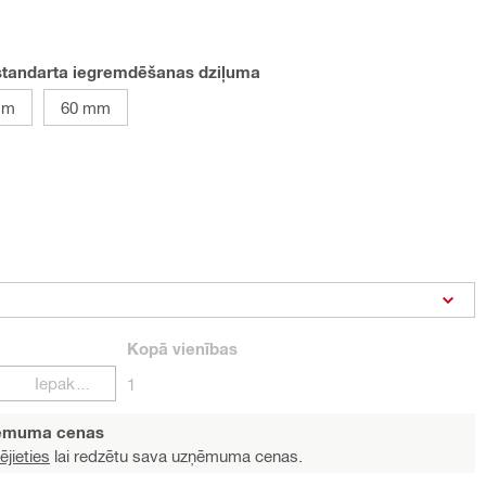
standarta iegremdēšanas dziļuma
mm
60 mm
Kopā
vienības
Iepakojumi
1
ņēmuma cenas
ējieties
lai redzētu sava uzņēmuma cenas.