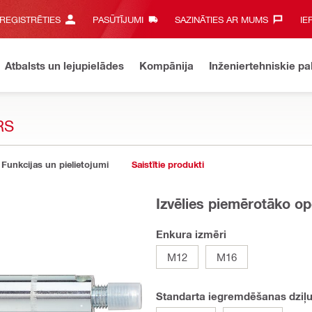
 REĢISTRĒTIES
PASŪTĪJUMI
SAZINĀTIES AR MUMS‎
IE
Atbalsts un lejupielādes
Kompānija
Inženiertehniskie p
RS
Funkcijas un pielietojumi
Saistītie produkti
Izvēlies piemērotāko op
Enkura izmēri
M12
M16
Standarta iegremdēšanas dziļ