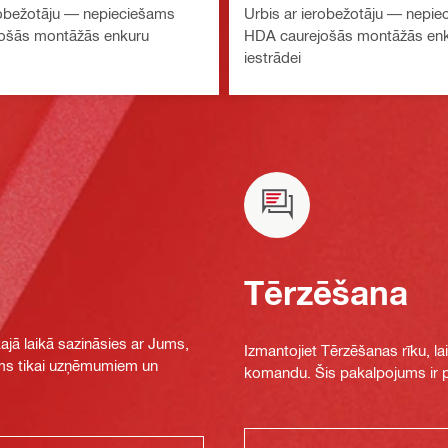
robežotāju — nepieciešams
Urbis ar ierobežotāju — nepi
ošās montāžās enkuru
HDA caurejošās montāžās en
iestrādei
Tērzēšana
jā laikā sazināsies ar Jums,
Izmantojiet Tērzēšanas rīku, la
jams tikai uzņēmumiem un
komandu. Šis pakalpojums ir pi