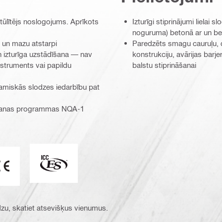
ūlītējs noslogojums. Aprīkots
Izturīgi stiprinājumi liela
noguruma) betonā ar un bez
 un mazu atstarpi
Paredzēts smagu cauruļu, dr
n izturīga uzstādīšana — nav
konstrukciju, avārijas barje
struments vai papildu
balstu stiprināšanai
inamiskās slodzes iedarbību pat
nāšanas programmas NQA-1
 un vides objektu projektēšanā
ICC-ES_Mark (132527)
E_ETA_Logokombi (157823)
ūdzu, skatiet atsevišķus vienumus.