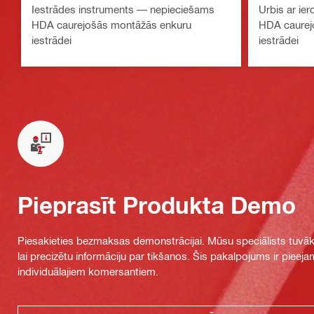
Iestrādes instruments — nepieciešams
Urbis ar ie
HDA caurejošās montāžās enkuru
HDA caurej
iestrādei
iestrādei
Pieprasīt Produkta Demo
Piesakieties bezmaksas demonstrācijai. Mūsu speciālists tuvāka
lai precizētu informāciju par tikšanos. Šis pakalpojums ir piee
individuālajiem komersantiem.