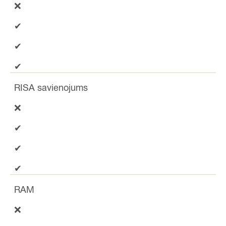
❌
✔
✔
✔
RISA savienojums
❌
✔
✔
✔
RAM
❌