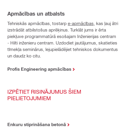
Apmācības un atbalsts
Tehniskās apmācības, tostarp
e-apmācības
, kas ļauj ātri
izstrādāt atbilstošus aprēķinus. Turklāt jums ir ērta
piekļuve programmatūrā esošajam Inženierijas centram
- Hilti inženieru centram. Uzdodiet jautājumus, skatieties
tīmekļa seminārus, lejupielādējiet tehniskos dokumentus
un daudz ko citu.
Profis Engineering apmācības
IZPĒTIET RISINĀJUMUS ŠIEM
PIELIETOJUMIEM
Enkuru stiprināšana betonā