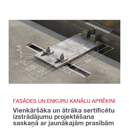
FASĀDES UN ENKURU KANĀLU APRĒĶINI
Vienkāršāka un ātrāka sertificētu 
izstrādājumu projektēšana 
saskaņā ar jaunākajām prasībām