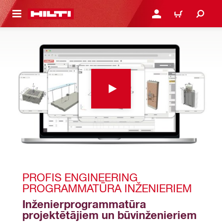
 GALVENO SATURU
PIESLĒGTIES VAI REĢIST
IEPIRKŠANĀS GR
PROFIS ENGINEERING 
PROGRAMMATŪRA INŽENIERIEM
Inženierprogrammatūra 
projektētājiem un būvinženieriem