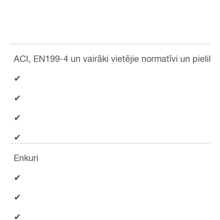
ACI, EN199-4 un vairāki vietējie normatīvi un pieliku
✔
✔
✔
✔
Enkuri
✔
✔
✔