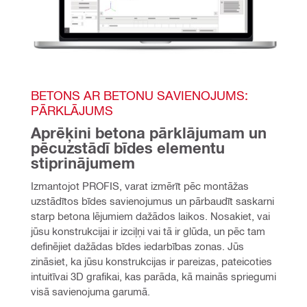
BETONS AR BETONU SAVIENOJUMS: 
PĀRKLĀJUMS
Aprēķini betona pārklājumam un 
pēcuzstādī bīdes elementu 
stiprinājumem 
Izmantojot PROFIS, varat izmērīt pēc montāžas 
uzstādītos bīdes savienojumus un pārbaudīt saskarni 
starp betona lējumiem dažādos laikos. Nosakiet, vai 
jūsu konstrukcijai ir izciļņi vai tā ir glūda, un pēc tam 
definējiet dažādas bīdes iedarbības zonas. Jūs 
zināsiet, ka jūsu konstrukcijas ir pareizas, pateicoties 
intuitīvai 3D grafikai, kas parāda, kā mainās spriegumi 
visā savienojuma garumā.