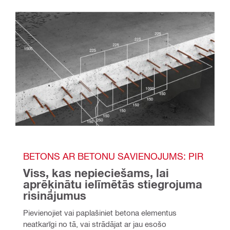
BETONS AR BETONU SAVIENOJUMS: PIR
Viss, kas nepieciešams, lai 
aprēķinātu ielīmētās stiegrojuma 
risinājumus
Pievienojiet vai paplašiniet betona elementus 
neatkarīgi no tā, vai strādājat ar jau esošo 