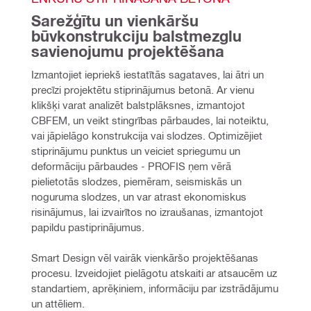
Sarežģītu un vienkāršu 
būvkonstrukciju balstmezglu 
savienojumu projektēšana
Izmantojiet iepriekš iestatītās sagataves, lai ātri un 
precīzi projektētu stiprinājumus betonā. Ar vienu 
klikšķi varat analizēt balstplāksnes, izmantojot 
CBFEM, un veikt stingrības pārbaudes, lai noteiktu, 
vai jāpielāgo konstrukcija vai slodzes. Optimizējiet 
stiprinājumu punktus un veiciet spriegumu un 
deformāciju pārbaudes - PROFIS ņem vērā 
pielietotās slodzes, piemēram, seismiskās un 
noguruma slodzes, un var atrast ekonomiskus 
risinājumus, lai izvairītos no izraušanas, izmantojot 
papildu pastiprinājumus.
Smart Design vēl vairāk vienkāršo projektēšanas 
procesu. Izveidojiet pielāgotu atskaiti ar atsaucēm uz 
standartiem, aprēķiniem, informāciju par izstrādājumu 
un attēliem.