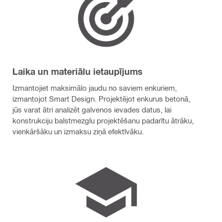
Laika un materiālu ietaupījums
Izmantojiet maksimālo jaudu no saviem enkuriem,
izmantojot Smart Design. Projektējot enkurus betonā,
jūs varat ātri analizēt galvenos ievades datus, lai
konstrukciju balstmezglu projektēšanu padarītu ātrāku,
vienkāršāku un izmaksu ziņā efektīvāku.