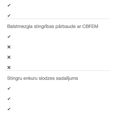
✔
✔
Balstmezgla stingrības pārbaude ar CBFEM
✔
❌
❌
❌
Stingru enkuru slodzes sadalījums
✔
✔
✔