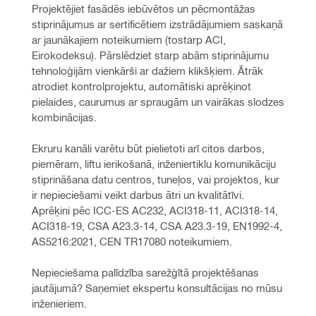
Projektējiet fasādēs iebūvētos un pēcmontāžas 
stiprinājumus ar sertificētiem izstrādājumiem saskaņā 
ar jaunākajiem noteikumiem (tostarp ACI, 
Eirokodeksu). Pārslēdziet starp abām stiprinājumu 
tehnoloģijām vienkārši ar dažiem klikšķiem. Ātrāk 
atrodiet kontrolprojektu, automātiski aprēķinot 
pielaides, caurumus ar spraugām un vairākas slodzes 
kombinācijas.
Ekruru kanāli varētu būt pielietoti arī citos darbos, 
piemēram, liftu ierikošanā, inženiertiklu komunikāciju 
stiprināšana datu centros, tuneļos, vai projektos, kur 
ir nepieciešami veikt darbus ātri un kvalitātīvi. 
Aprēķini pēc ICC-ES AC232, ACI318-11, ACI318-14, 
ACI318-19, CSA A23.3-14, CSA A23.3-19, EN1992-4, 
AS5216:2021, CEN TR17080 noteikumiem.
Nepieciešama palīdzība sarežģītā projektēšanas 
jautājumā? Saņemiet ekspertu konsultācijas no mūsu 
inženieriem.