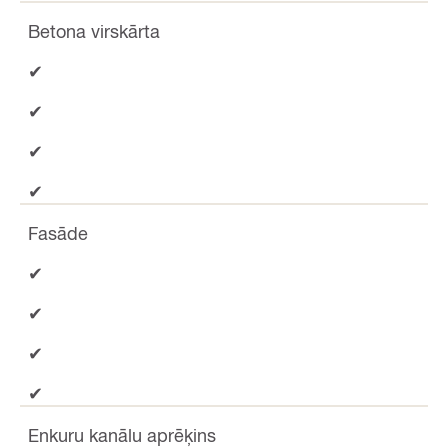
Betona virskārta
✔
✔
✔
✔
Fasāde
✔
✔
✔
✔
Enkuru kanālu aprēķins