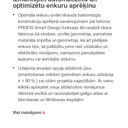
optimizētu enkuru aprēķinu
Optimāla enkuru izvēle tērauda balstmezglu
konstrukciju aprēķinā savienojumiem pie betona:
PROFIS Smart Design funkcijas ātri analizē tādus
faktorus kā slodzes, profila ģeometrija, pamatnes
materiāla stiprība un ģeometrija, kā arī pēdējais
enkura tips, lai palīdzētu jums rast vislabāko un
efektīvāko risinājumu, samazinot pamatplates
laukumu vai iestrādes dziļumu.
Uzlabota ievades opcija atbilstoši jūsu
izmantošanas mērķim (piemēram enkuru utilizācija
ir > 90 % ) vai citām projekta vajadzībām. Ar vienu
klikšķi apskatiet visus atbilstošos risinājumus
dilstošā secībā un racionalizējiet galīgo atlasi ar
šķirošanas un filtrēšanas iespējām.
Visi risinājumi