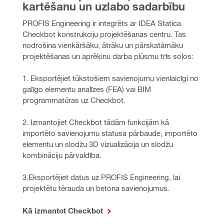
kartēšanu un uzlabo sadarbību
PROFIS Engineering ir integrēts ar IDEA Statica 
Checkbot konstrukciju projektēšanas centru. Tas 
nodrošina vienkāršāku, ātrāku un pārskatāmāku 
projektēšanas un aprēķinu darba plūsmu trīs soļos: 
1. Eksportējiet tūkstošiem savienojumu vienlaicīgi no 
galīgo elementu analīzes (FEA) vai BIM 
programmatūras uz Checkbot.
2. Izmantojiet Checkbot tādām funkcijām kā 
importēto savienojumu statusa pārbaude, importēto 
elementu un slodžu 3D vizualizācija un slodžu 
kombināciju pārvaldība.
3.Eksportējiet datus uz PROFIS Engineering, lai 
projektētu tērauda un betona savienojumus.
Kā izmantot Checkbot