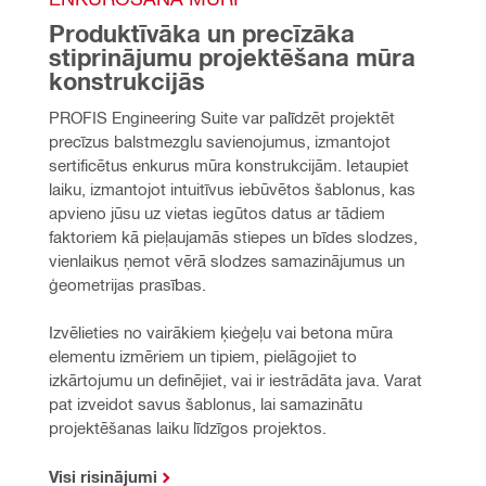
Produktīvāka un precīzāka 
stiprinājumu projektēšana mūra 
konstrukcijās
PROFIS Engineering Suite var palīdzēt projektēt 
precīzus balstmezglu savienojumus, izmantojot 
sertificētus enkurus mūra konstrukcijām. Ietaupiet 
laiku, izmantojot intuitīvus iebūvētos šablonus, kas 
apvieno jūsu uz vietas iegūtos datus ar tādiem 
faktoriem kā pieļaujamās stiepes un bīdes slodzes, 
vienlaikus ņemot vērā slodzes samazinājumus un 
ģeometrijas prasības.
Izvēlieties no vairākiem ķieģeļu vai betona mūra 
elementu izmēriem un tipiem, pielāgojiet to 
izkārtojumu un definējiet, vai ir iestrādāta java. Varat 
pat izveidot savus šablonus, lai samazinātu 
projektēšanas laiku līdzīgos projektos.
Visi risinājumi