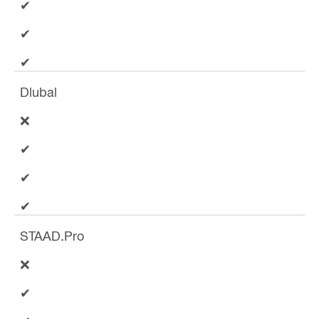
✔
✔
✔
Dlubal
❌
✔
✔
✔
STAAD.Pro
❌
✔