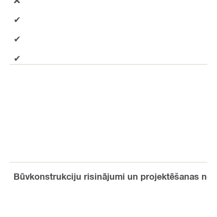
✔
✔
✔
Būvkonstrukciju risinājumi un projektēšanas nor