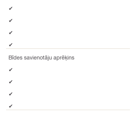
✔
✔
✔
✔
Bīdes savienotāju aprēķins
✔
✔
✔
✔