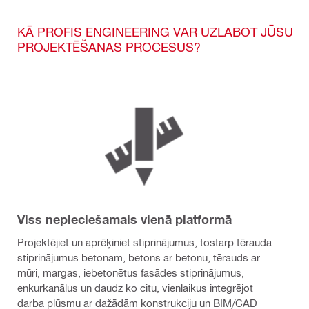
KĀ PROFIS ENGINEERING VAR UZLABOT JŪSU
PROJEKTĒŠANAS PROCESUS?
Viss nepieciešamais vienā platformā
Projektējiet un aprēķiniet stiprinājumus, tostarp tērauda
stiprinājumus betonam, betons ar betonu, tērauds ar
mūri, margas, iebetonētus fasādes stiprinājumus,
enkurkanālus un daudz ko citu, vienlaikus integrējot
darba plūsmu ar dažādām konstrukciju un BIM/CAD