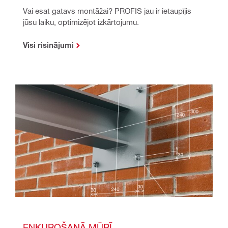
Vai esat gatavs montāžai? PROFIS jau ir ietaupījis 
jūsu laiku, optimizējot izkārtojumu.
Visi risinājumi
ENKUROŠANĀ MŪRĪ