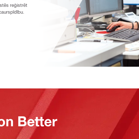
stēs reģistrēt 
aurspīdību. 
on Better