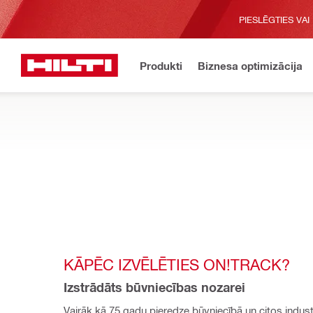
PIESLĒGTIES VAI
Produkti
Biznesa optimizācija
KĀPĒC IZVĒLĒTIES ON!TRACK?
Izstrādāts būvniecības nozarei
Vairāk kā 75 gadu pieredze būvniecībā un citos industr