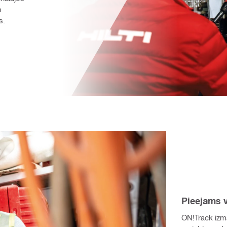
 
s.
Pieejams v
ON!Track izm