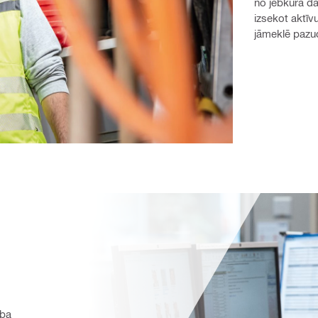
no jebkura da
izsekot aktīv
jāmeklē pazud
ba 