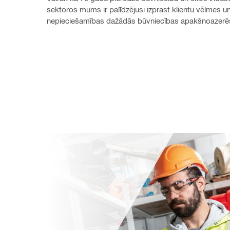
sektoros mums ir palīdzējusi izprast klientu vēlmes un
nepieciešamības dažādās būvniecības apakšnoazerē