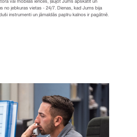
tora vai mobilās ierīces, ļaujot Jums apskatīt un 
us no jebkuras vietas - 24/7. Dienas, kad Jums bija 
uši instrumenti un jāmaldās papīru kalnos ir pagātnē.