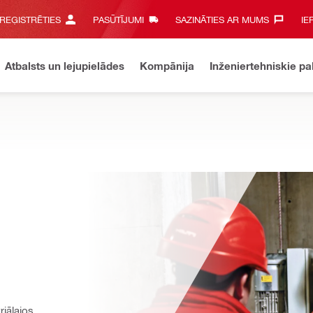
 REĢISTRĒTIES
PASŪTĪJUMI
SAZINĀTIES AR MUMS‎
IE
Atbalsts un lejupielādes
Kompānija
Inženiertehniskie p
iālajos 