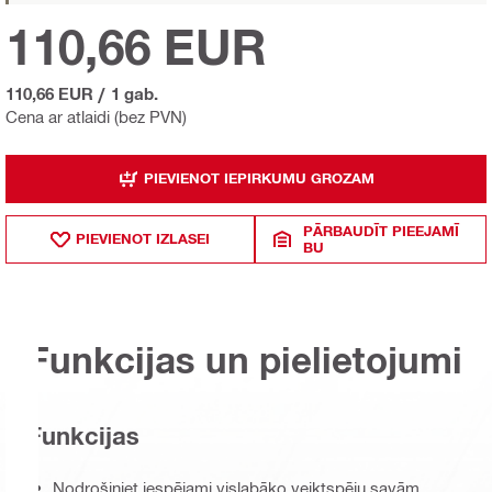
110,66 EUR
110,66 EUR
/
1 gab.
Cena ar atlaidi (bez PVN)
PIEVIENOT IEPIRKUMU GROZAM
PĀRBAUDĪT PIEEJAMĪ
PIEVIENOT IZLASEI
BU
Funkcijas un pielietojumi
Funkcijas
Nodrošiniet iespējami vislabāko veiktspēju savām