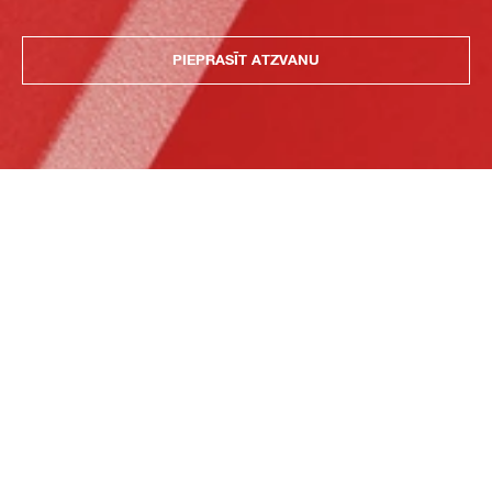
PIEPRASĪT ATZVANU