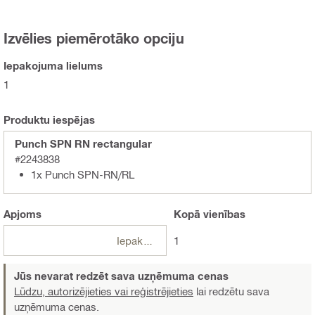
Izvēlies piemērotāko opciju
Iepakojuma lielums
1
Produktu iespējas
Punch SPN RN rectangular
#2243838
1x Punch SPN-RN/RL
Apjoms
Kopā
vienības
Iepakojumi
1
Jūs nevarat redzēt sava uzņēmuma cenas
Lūdzu, autorizējieties vai reģistrējieties
lai redzētu sava
uzņēmuma cenas.