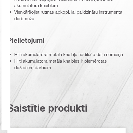
akumulatora knaiblēm
Vienkāršojiet rutīnas apkopi, lai paildzinātu instrumenta
darbmūžu
Pielietojumi
Hilti akumulatora metāla knaibļu nodilušo daļu nomaiņa
Hilti akumulatora metāla knaibles ir piemērotas
dažādiem darbiem
Saistītie produkti