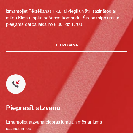
Izmantojiet Tērzēšanas rīku, lai viegli un ātri sazinātos ar
mūsu Klientu apkalpošanas komandu. Šis pakalpojums ir
pieejams darba laikā no 8:00 līdz 17:00.
TĒRZĒŠANA
Pieprasīt atzvanu
Izmantojiet atzvana pieprasījumu un mēs ar jums
sazināsimies.