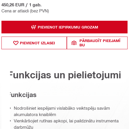
450,26 EUR
/
1 gab.
Cena ar atlaidi (bez PVN)
PIEVIENOT IEPIRKUMU GROZAM
PĀRBAUDĪT PIEEJAMĪ
PIEVIENOT IZLASEI
BU
Funkcijas un pielietojumi
Funkcijas
Nodrošiniet iespējami vislabāko veiktspēju savām
akumulatora knaiblēm
Vienkāršojiet rutīnas apkopi, lai paildzinātu instrumenta
darbmūžu