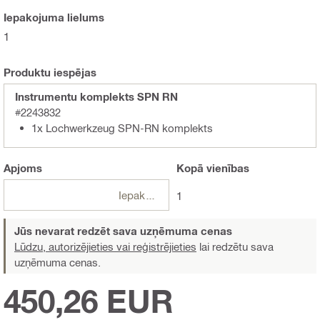
Iepakojuma lielums
1
Produktu iespējas
Instrumentu komplekts SPN RN
#2243832
1x Lochwerkzeug SPN-RN komplekts
Apjoms
Kopā
vienības
Iepakojumi
1
Jūs nevarat redzēt sava uzņēmuma cenas
Lūdzu, autorizējieties vai reģistrējieties
lai redzētu sava
uzņēmuma cenas.
450,26 EUR