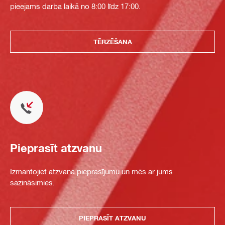
pieejams darba laikā no 8:00 līdz 17:00.
TĒRZĒŠANA
Pieprasīt atzvanu
Izmantojiet atzvana pieprasījumu un mēs ar jums
sazināsimies.
PIEPRASĪT ATZVANU