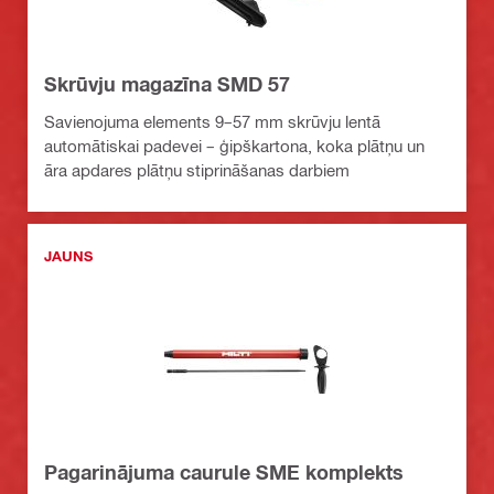
Skrūvju magazīna SMD 57
Savienojuma elements 9–57 mm skrūvju lentā
automātiskai padevei – ģipškartona, koka plātņu un
āra apdares plātņu stiprināšanas darbiem
JAUNS
Pagarinājuma caurule SME komplekts