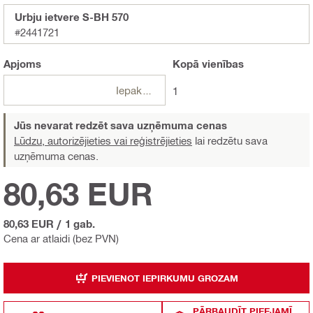
Urbju ietvere S-BH 570
#2441721
Apjoms
Kopā
vienības
Iepakojumi
1
Jūs nevarat redzēt sava uzņēmuma cenas
Lūdzu, autorizējieties vai reģistrējieties
lai redzētu sava
uzņēmuma cenas.
80,63 EUR
80,63 EUR
/
1 gab.
Cena ar atlaidi (bez PVN)
PIEVIENOT IEPIRKUMU GROZAM
PĀRBAUDĪT PIEEJAMĪ