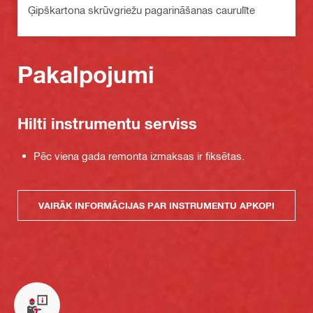
Ģipškartona skrūvgriežu pagarināšanas caurulīte
Pakalpojumi
Hilti instrumentu serviss
Pēc viena gada remonta izmaksas ir fiksētas.
VAIRĀK INFORMĀCIJAS PAR INSTRUMENTU APKOPI