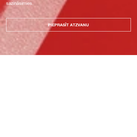
sazināsimies.
PIEPRASĪT ATZVANU