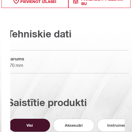
PIEVIENOT IZLASEI
BU
Tehniskie dati
Garums
570 mm
Saistītie produkti
Visi
Aksesuāri
Instrumenti