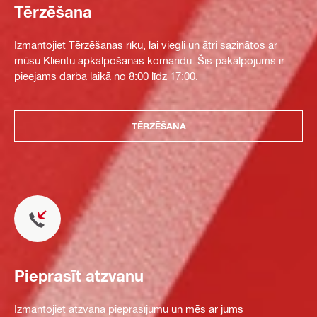
Tērzēšana
Izmantojiet Tērzēšanas rīku, lai viegli un ātri sazinātos ar
mūsu Klientu apkalpošanas komandu. Šis pakalpojums ir
pieejams darba laikā no 8:00 līdz 17:00.
TĒRZĒŠANA
Pieprasīt atzvanu
Izmantojiet atzvana pieprasījumu un mēs ar jums