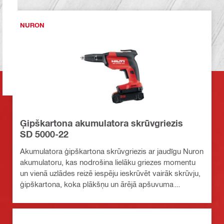
NURON
Ģipškartona akumulatora skrūvgriezis
SD 5000-22
Akumulatora ģipškartona skrūvgriezis ar jaudīgu Nuron
akumulatoru, kas nodrošina lielāku griezes momentu
un vienā uzlādes reizē iespēju ieskrūvēt vairāk skrūvju,
ģipškartona, koka plākšņu un ārējā apšuvuma
stiprināšanai