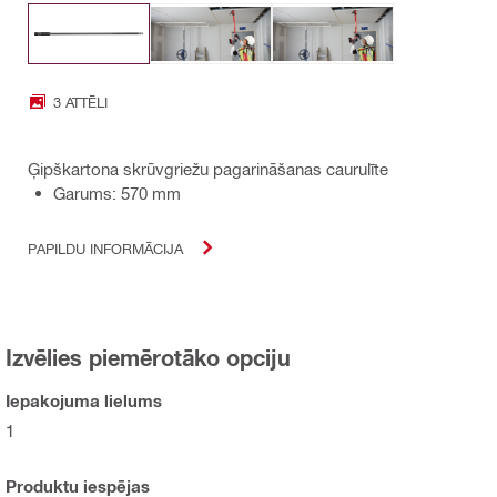
3 ATTĒLI
Ģipškartona skrūvgriežu pagarināšanas caurulīte
Garums: 570 mm
PAPILDU INFORMĀCIJA
Izvēlies piemērotāko opciju
Iepakojuma lielums
1
Produktu iespējas