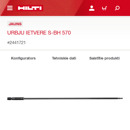
 GALVENO SATURU
PIESLĒGTIES VAI REĢIST
IEPIRKŠANĀS GR
JAUNS
URBJU IETVERE S-BH 570
#2441721
Konfigurators
Tehniskie dati
Saistītie produkti