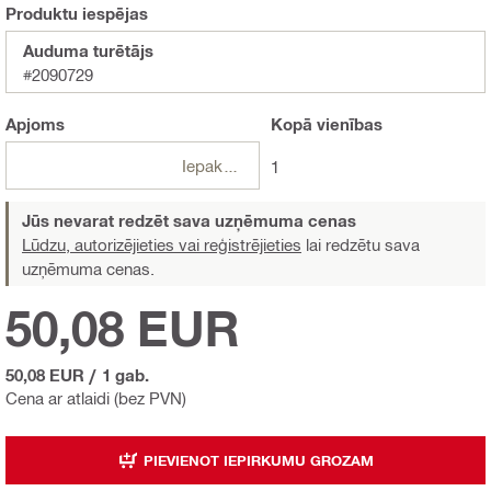
Produktu iespējas
Auduma turētājs
#2090729
Apjoms
Kopā
vienības
Iepakojumi
1
Jūs nevarat redzēt sava uzņēmuma cenas
Lūdzu, autorizējieties vai reģistrējieties
lai redzētu sava
uzņēmuma cenas.
50,08 EUR
50,08 EUR
/
1 gab.
Cena ar atlaidi (bez PVN)
PIEVIENOT IEPIRKUMU GROZAM