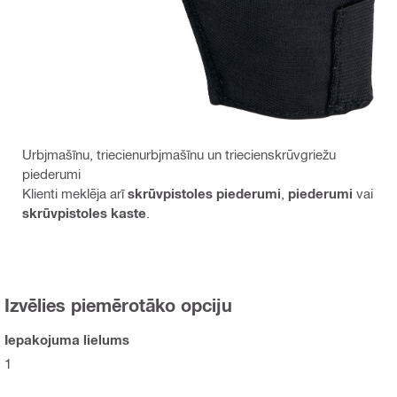
Urbjmašīnu, triecienurbjmašīnu un triecienskrūvgriežu
piederumi
Klienti meklēja arī
skrūvpistoles piederumi
,
piederumi
vai
skrūvpistoles kaste
.
Izvēlies piemērotāko opciju
Iepakojuma lielums
1