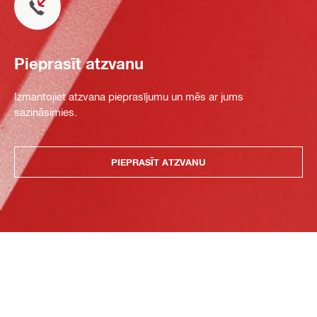
Pieprasīt atzvanu
Izmantojiet atzvana pieprasījumu un mēs ar jums
sazināsimies.
PIEPRASĪT ATZVANU