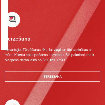
Tērzēšana
Izmantojiet Tērzēšanas rīku, lai viegli un ātri sazinātos ar
mūsu Klientu apkalpošanas komandu. Šis pakalpojums ir
pieejams darba laikā no 8:00 līdz 17:00.
TĒRZĒŠANA