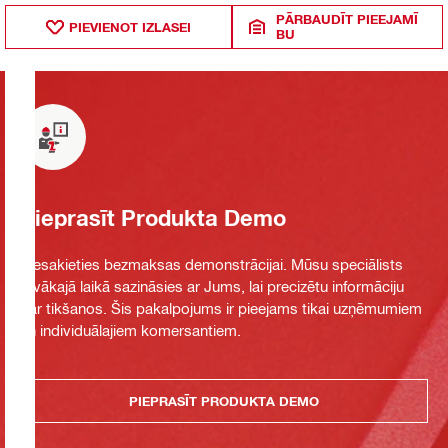
PĀRBAUDĪT PIEEJAMĪ
PIEVIENOT IZLASEI
BU
Pieprasīt Produkta Demo
Piesakieties bezmaksas demonstrācijai. Mūsu speciālists
tuvākajā laikā sazināsies ar Jums, lai precizētu informāciju
par tikšanos. Šis pakalpojums ir pieejams tikai uzņēmumiem
un individuālajiem komersantiem.
PIEPRASĪT PRODUKTA DEMO