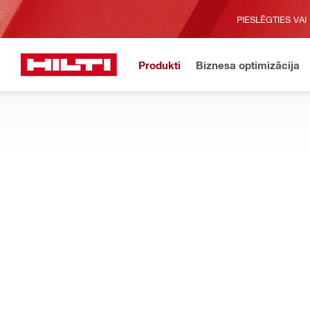
PIESLĒGTIES VAI
Produkti
Biznesa optimizācija
Sākums
Produkti
Elektroinstrumenti
ZĀĢI
Meklējiet mūsu pilno ripzāģu, zobenzāģu, finierzāģu un citu zāģ
ģipškartonu un citus materiālus
Filtrs
SC 6WP-2
ATIESTATĪT FILTRUS
Gremdzāģi