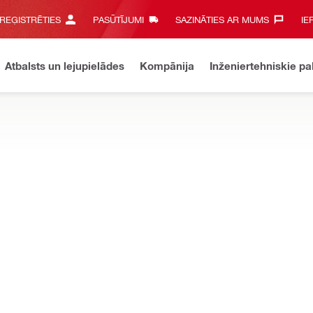
 REĢISTRĒTIES
PASŪTĪJUMI
SAZINĀTIES AR MUMS‎
IE
Atbalsts un lejupielādes
Kompānija
Inženiertehniskie p
u klāstu, kas paredzēti, lai optimizētu griešanas ātrumu un veiktspēj
NURON
2 akumulatora gremdzāģis
NURON
Maks. griešanas dziļum
57 mm