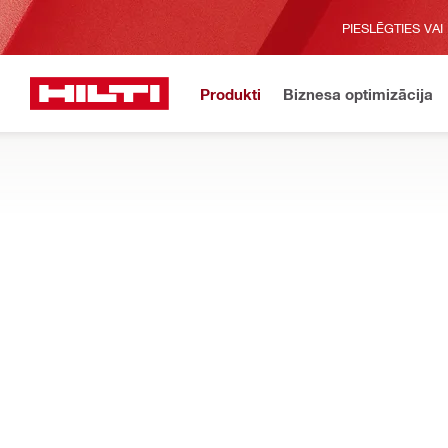
PIESLĒGTIES VAI
Produkti
Biznesa optimizācija
Tiek veikta tehniskā
Sākums
Produkti
Mērīšanas instrumenti un skeneri
SKENERI UN SENSORI