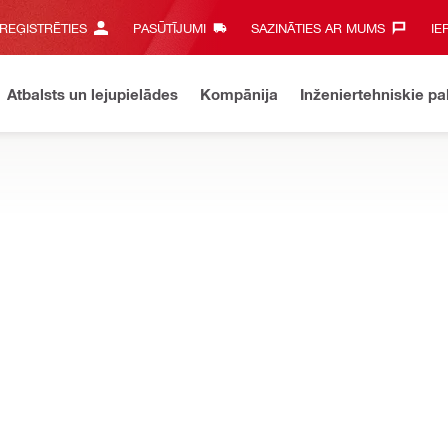
 REĢISTRĒTIES
PASŪTĪJUMI
SAZINĀTIES AR MUMS‎
IE
Atbalsts un lejupielādes
Kompānija
Inženiertehniskie p
 uzturēšana
Pēc dažām stundām tiks atjaunotas pieteikšanās u