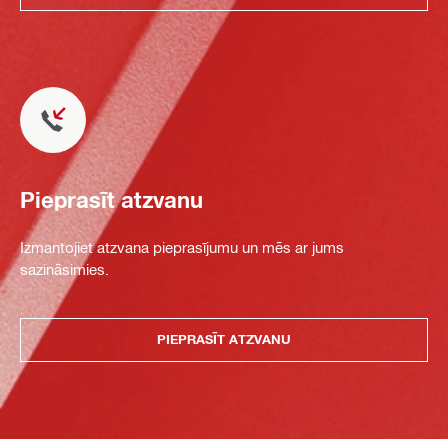
Pieprasīt atzvanu
Izmantojiet atzvana pieprasījumu un mēs ar jums
sazināsimies.
PIEPRASĪT ATZVANU