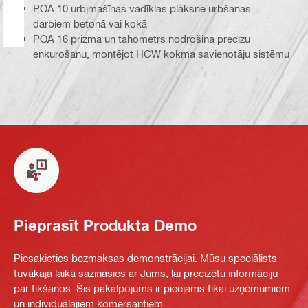
POA 10 urbjmašīnas vadīklas plāksne urbšanas
darbiem betonā vai kokā
POA 16 prizma un tahometrs nodrošina precīzu
enkurošanu, montējot HCW kokma savienotāju sistēmu
Pieprasīt Produkta Demo
Piesakieties bezmaksas demonstrācijai. Mūsu speciālists
tuvākajā laikā sazināsies ar Jums, lai precizētu informāciju
par tikšanos. Šis pakalpojums ir pieejams tikai uzņēmumiem
un individuālajiem komersantiem.