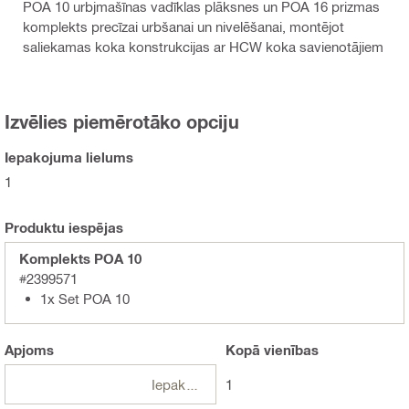
POA 10 urbjmašīnas vadīklas plāksnes un POA 16 prizmas
komplekts precīzai urbšanai un nivelēšanai, montējot
saliekamas koka konstrukcijas ar HCW koka savienotājiem
Izvēlies piemērotāko opciju
Iepakojuma lielums
1
Produktu iespējas
Komplekts POA 10
#2399571
1x Set POA 10
Apjoms
Kopā
vienības
Iepakojumi
1