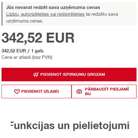
Jūs nevarat redzēt sava uzņēmuma cenas
Lūdzu, autorizējieties vai reģistrējieties
lai redzētu sava
uzņēmuma cenas.
342,52 EUR
342,52 EUR
/
1 gab.
Cena ar atlaidi (bez PVN)
PIEVIENOT IEPIRKUMU GROZAM
PĀRBAUDĪT PIEEJAMĪ
PIEVIENOT IZLASEI
BU
Funkcijas un pielietojumi