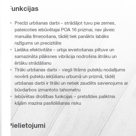
Funkcijas
Precīzi urbšanas darbi – strādājot tuvu pie zemes,
pateicoties iebūvētajai POA 16 prizmai, nav jāveic
manuāla līmeņošana, tādēļ tiek panākts labāks
ražīgums un precizitāte
Lielāka efektivitāte – urbja ievietošanas piltuve un
samazināta plāksnes vibrācija nodrošina ātrāku un
ērtāku strādāšanu
Tīrāki urbšanas darbi – viegli tīrāms putekļu nodalījums
novērš putekļu iekļūšanu urbumā un prizmā, tādēļ
urbšanas darbi ir tīrāki un netiek zaudēts savienojums ar
būvdarbos izmantoto tahometru
Iebūvētas drošības funkcijas – pretslīdes paliktnis
kājām mazina paslīdēšanas risku
Pielietojumi