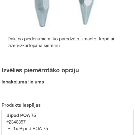
Daļa no piederumiem, ko paredzēts izmantot kopā ar
lāzeri/izkārtojuma sistēmu
Izvēlies piemērotāko opciju
Iepakojuma lielums
1
Produktu iespējas
Bipod POA 75
#2348357
1x Bipod POA 75