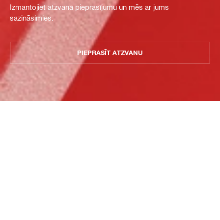
Izmantojiet atzvana pieprasījumu un mēs ar jums
sazināsimies.
PIEPRASĪT ATZVANU