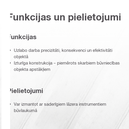
Funkcijas un pielietojumi
Funkcijas
Uzlabo darba precizitāti, konsekvenci un efektivitāti
objektā
Izturīga konstrukcija – piemērots skarbiem būvniecības
objekta apstākļiem
Pielietojumi
Var izmantot ar saderīgiem lāzera instrumentiem
būvlaukumā