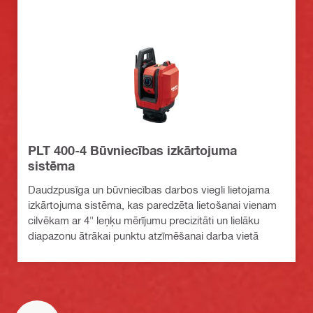
PLT 400-4 Būvniecības izkārtojuma
sistēma
Daudzpusīga un būvniecības darbos viegli lietojama
izkārtojuma sistēma, kas paredzēta lietošanai vienam
cilvēkam ar 4" leņķu mērījumu precizitāti un lielāku
diapazonu ātrākai punktu atzīmēšanai darba vietā