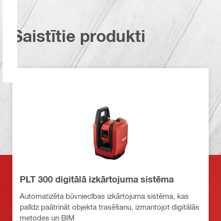
Saistītie produkti
PLT 300 digitālā izkārtojuma sistēma
Automatizēta būvniecības izkārtojuma sistēma, kas
palīdz paātrināt objekta trasēšanu, izmantojot digitālās
metodes un BIM