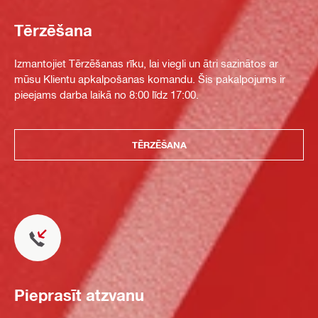
Tērzēšana
Izmantojiet Tērzēšanas rīku, lai viegli un ātri sazinātos ar
mūsu Klientu apkalpošanas komandu. Šis pakalpojums ir
pieejams darba laikā no 8:00 līdz 17:00.
TĒRZĒŠANA
Pieprasīt atzvanu