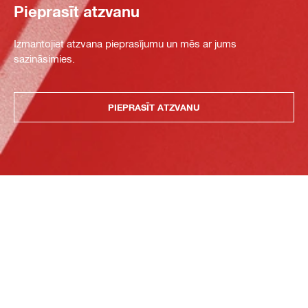
Pieprasīt atzvanu
Izmantojiet atzvana pieprasījumu un mēs ar jums
sazināsimies.
PIEPRASĪT ATZVANU