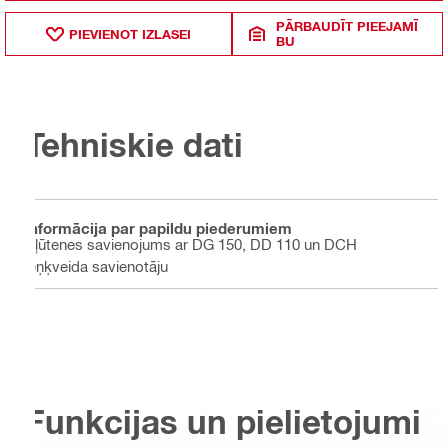
PĀRBAUDĪT PIEEJAMĪ
PIEVIENOT IZLASEI
BU
Tehniskie dati
Informācija par papildu piederumiem
Šļūtenes savienojums ar DG 150, DD 110 un DCH
leņķveida savienotāju
Funkcijas un pielietojumi