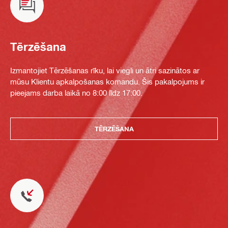
Tērzēšana
Izmantojiet Tērzēšanas rīku, lai viegli un ātri sazinātos ar
mūsu Klientu apkalpošanas komandu. Šis pakalpojums ir
pieejams darba laikā no 8:00 līdz 17:00.
TĒRZĒŠANA