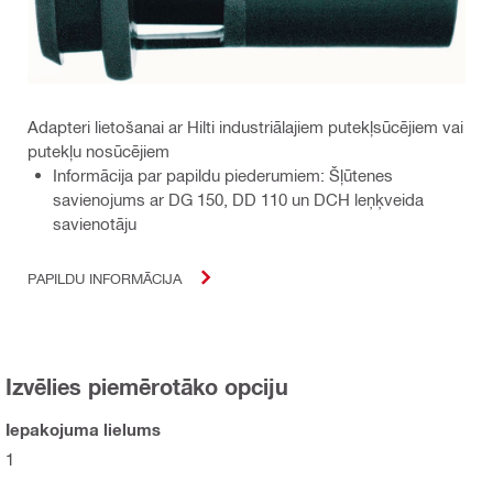
Adapteri lietošanai ar Hilti industriālajiem putekļsūcējiem vai
putekļu nosūcējiem
Informācija par papildu piederumiem: Šļūtenes
savienojums ar DG 150, DD 110 un DCH leņķveida
savienotāju
PAPILDU INFORMĀCIJA
Izvēlies piemērotāko opciju
Iepakojuma lielums
1