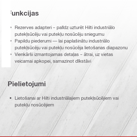
Funkcijas
Rezerves adapteri – palīdz uzturēt Hilti industriālo
putekļsūcēju vai putekļu nosūcēju sniegumu
Papildu piederumi — lai paplašinātu industriālo
putekļsūcēju vai putekļu nosūcēja lietošanas diapazonu
Vienkārši izmantojamas detaļas – ātrai, uz vietas
veicamai apkopei, samazinot dīkstāvi
Pielietojumi
Lietošanai ar Hilti industriālajiem putekļsūcējiem vai
putekļu nosūcējiem