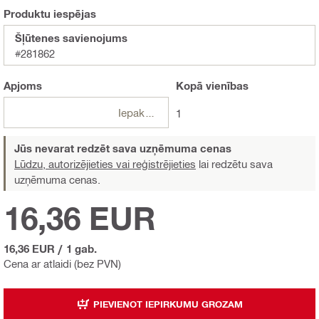
Produktu iespējas
Šļūtenes savienojums
#281862
Apjoms
Kopā
vienības
Iepakojumi
1
Jūs nevarat redzēt sava uzņēmuma cenas
Lūdzu, autorizējieties vai reģistrējieties
lai redzētu sava
uzņēmuma cenas.
16,36 EUR
16,36 EUR
/
1 gab.
Cena ar atlaidi (bez PVN)
PIEVIENOT IEPIRKUMU GROZAM