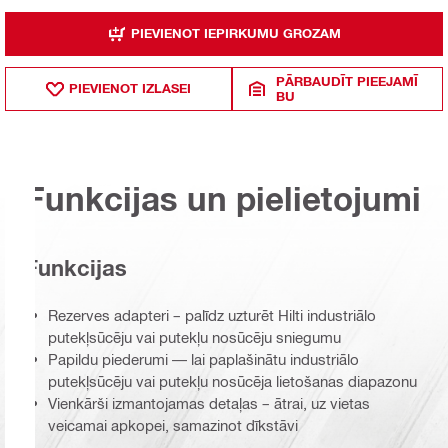
PIEVIENOT IEPIRKUMU GROZAM
PĀRBAUDĪT PIEEJAMĪ
PIEVIENOT IZLASEI
BU
Funkcijas un pielietojumi
Funkcijas
Rezerves adapteri – palīdz uzturēt Hilti industriālo
putekļsūcēju vai putekļu nosūcēju sniegumu
Papildu piederumi — lai paplašinātu industriālo
putekļsūcēju vai putekļu nosūcēja lietošanas diapazonu
Vienkārši izmantojamas detaļas – ātrai, uz vietas
veicamai apkopei, samazinot dīkstāvi