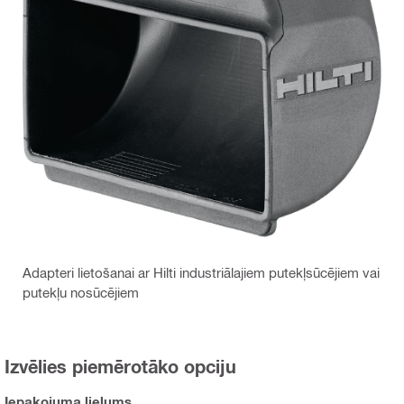
Adapteri lietošanai ar Hilti industriālajiem putekļsūcējiem vai
putekļu nosūcējiem
Izvēlies piemērotāko opciju
Iepakojuma lielums