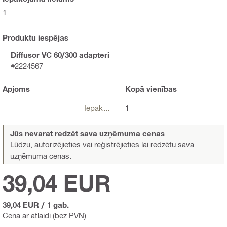
1
Produktu iespējas
Diffusor VC 60/300 adapteri
#2224567
Apjoms
Kopā
vienības
Iepakojumi
1
Jūs nevarat redzēt sava uzņēmuma cenas
Lūdzu, autorizējieties vai reģistrējieties
lai redzētu sava
uzņēmuma cenas.
39,04 EUR
39,04 EUR
/
1 gab.
Cena ar atlaidi (bez PVN)