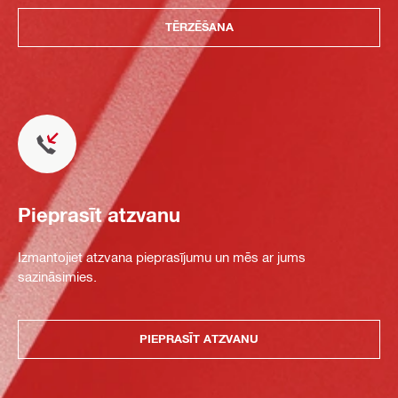
TĒRZĒŠANA
Pieprasīt atzvanu
Izmantojiet atzvana pieprasījumu un mēs ar jums
sazināsimies.
PIEPRASĪT ATZVANU