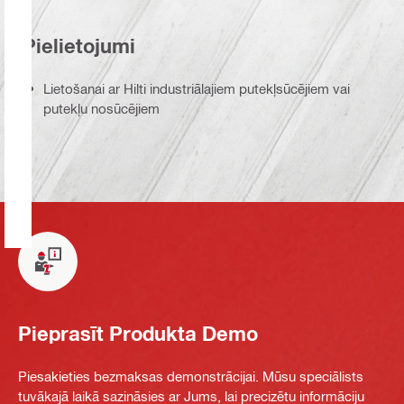
Pielietojumi
Lietošanai ar Hilti industriālajiem putekļsūcējiem vai
putekļu nosūcējiem
Pieprasīt Produkta Demo
Piesakieties bezmaksas demonstrācijai. Mūsu speciālists
tuvākajā laikā sazināsies ar Jums, lai precizētu informāciju