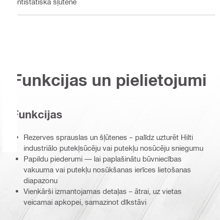
Antistatiska šļūtene
Funkcijas un pielietojumi
Funkcijas
Rezerves sprauslas un šļūtenes – palīdz uzturēt Hilti
industriālo putekļsūcēju vai putekļu nosūcēju sniegumu
Papildu piederumi — lai paplašinātu būvniecības
vakuuma vai putekļu nosūkšanas ierīces lietošanas
diapazonu
Vienkārši izmantojamas detaļas – ātrai, uz vietas
veicamai apkopei, samazinot dīkstāvi