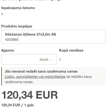
Iepakojuma lielums
1
Produktu iespējas
Sūkšanas šļūtene 27x3,5m AS
#203865
Apjoms
Kopā
vienības
Iepakojumi
1
Jūs nevarat redzēt sava uzņēmuma cenas
Lūdzu, autorizējieties vai reģistrējieties
lai redzētu sava
uzņēmuma cenas.
120,34 EUR
120,34 EUR
/
1 gab.