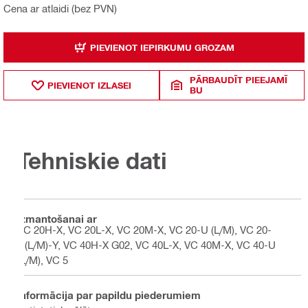
Cena ar atlaidi (bez PVN)
PIEVIENOT IEPIRKUMU GROZAM
PĀRBAUDĪT PIEEJAMĪ
PIEVIENOT IZLASEI
BU
Tehniskie dati
Izmantošanai ar
VC 20H-X, VC 20L-X, VC 20M-X, VC 20-U (L/M), VC 20-
U(L/M)-Y, VC 40H-X G02, VC 40L-X, VC 40M-X, VC 40-U
(L/M), VC 5
Informācija par papildu piederumiem