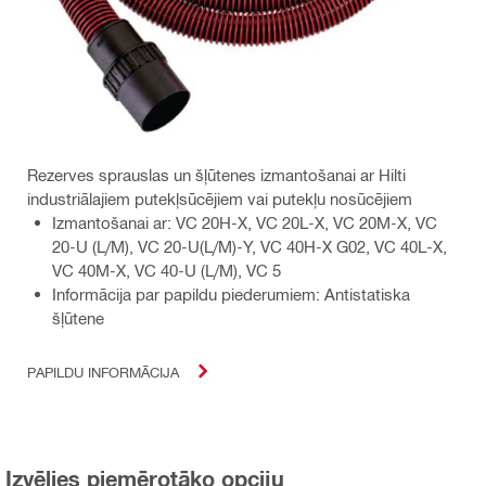
Rezerves sprauslas un šļūtenes izmantošanai ar Hilti
industriālajiem putekļsūcējiem vai putekļu nosūcējiem
Izmantošanai ar: VC 20H-X, VC 20L-X, VC 20M-X, VC
20-U (L/M), VC 20-U(L/M)-Y, VC 40H-X G02, VC 40L-X,
VC 40M-X, VC 40-U (L/M), VC 5
Informācija par papildu piederumiem: Antistatiska
šļūtene
PAPILDU INFORMĀCIJA
Izvēlies piemērotāko opciju