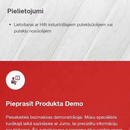
Pielietojumi
Lietošanai ar Hilti industriālajiem putekļsūcējiem vai
putekļu nosūcējiem
Pieprasīt Produkta Demo
Piesakieties bezmaksas demonstrācijai. Mūsu speciālists
tuvākajā laikā sazināsies ar Jums, lai precizētu informāciju
par tikšanos. Šis pakalpojums ir pieejams tikai uzņēmumiem