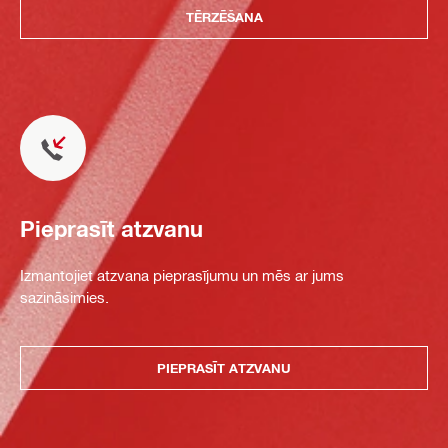
TĒRZĒŠANA
Pieprasīt atzvanu
Izmantojiet atzvana pieprasījumu un mēs ar jums
sazināsimies.
PIEPRASĪT ATZVANU